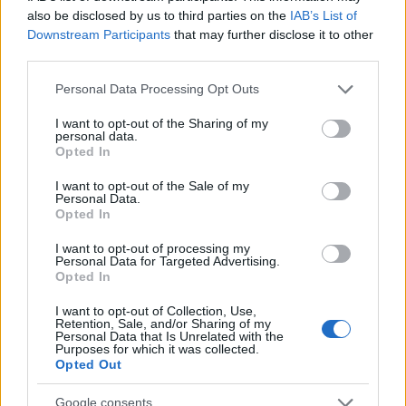
also be disclosed by us to third parties on the
IAB’s List of
Downstream Participants
that may further disclose it to other
third parties.
Please note that this website/app uses one or more Google
Personal Data Processing Opt Outs
services and may gather and store information including but
not limited to your visit or usage behaviour. You may click to
I want to opt-out of the Sharing of my
personal data.
grant or deny consent to Google and its third-party tags to
Opted In
use your data for below specified purposes in below Google
consent section.
I want to opt-out of the Sale of my
Personal Data.
Opted In
I want to opt-out of processing my
Personal Data for Targeted Advertising.
Opted In
I want to opt-out of Collection, Use,
Retention, Sale, and/or Sharing of my
Personal Data that Is Unrelated with the
Purposes for which it was collected.
Opted Out
Google consents