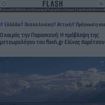
ιδήσεων
Ελλάδα
Πολιτική
Οικονομία
Επιχειρήσεις
Κόσμος
Σπορ
Showbiz
Weekend
Ελλάδα
Θεσσαλονίκη
Αττική
Πρόγνωση κα
Ο καιρός την Παρασκευή: Η πρόβλεψη της
μετεωρολόγου του flash.gr Ελίνας Καρέτσου