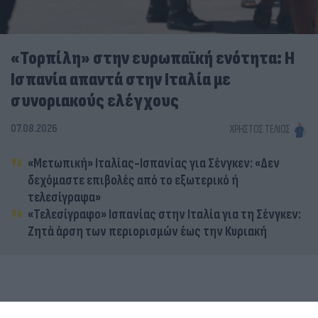
«Τορπίλη» στην ευρωπαϊκή ενότητα: Η
Ισπανία απαντά στην Ιταλία με
συνοριακούς ελέγχους
07.08.2026
ΧΡΉΣΤΟΣ ΤΈΛΙΟΣ
«Μετωπική» Ιταλίας-Ισπανίας για Σένγκεν: «Δεν
δεχόμαστε επιβολές από το εξωτερικό ή
τελεσίγραφα»
«Τελεσίγραφο» Ισπανίας στην Ιταλία για τη Σένγκεν:
Ζητά άρση των περιορισμών έως την Κυριακή