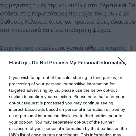
τις μέγιστες τιμές της και κυρίως στα βόρεια και θα
φτάσει στις περισσότερες περιοχές τους 26 με 28
βαθμούς Κελσίου, όμως τις πρωινές ώρες ιδιαίτερα
στα ηπειρωτικά θα είναι αισθητή η ψύχρα.
Στην Αττική
αναμένεται γενικά αίθριος
καιρός.
Η
θερμοκρασία θα κυμανθεί από 13 έως 27 βαθμούς
Flash.gr -
Do Not Process My Personal Information
Κελσίου. Οι άνεμοι θα πνέουν από βόρειες
διευθύνσεις 3 έως 4 μποφόρ και βαθμιαία θα
If you wish to opt-out of the sale, sharing to third parties, or
γίνουν μεταβλητοί.
processing of your personal or sensitive information for
targeted advertising by us, please use the below opt-out
section to confirm your selection. Please note that after your
opt-out request is processed you may continue seeing
interest-based ads based on personal information utilized by
us or personal information disclosed to third parties prior to
your opt-out. You may separately opt-out of the further
disclosure of your personal information by third parties on the
IAB’s list of downstream participants. This information may