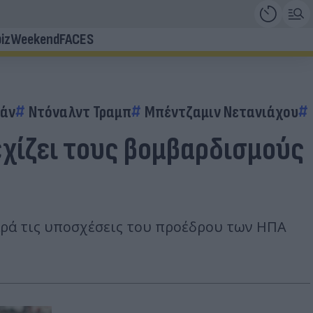
iz
Weekend
FACES
ράν
Ντόναλντ Τραμπ
Μπέντζαμιν Νετανιάχου
νεχίζει τους βομβαρδισμούς
παρά τις υποσχέσεις του προέδρου των ΗΠΑ