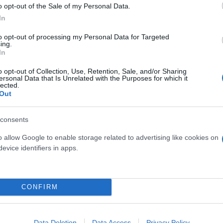
o opt-out of the Sale of my Personal Data.
In
to opt-out of processing my Personal Data for Targeted
ing.
In
o opt-out of Collection, Use, Retention, Sale, and/or Sharing
ersonal Data that Is Unrelated with the Purposes for which it
ε πως θα γίνουν βομβαρδισμοί στη λιβανική πρωτε
lected.
Out
υς τομείς του Ισραήλ, διαβεβαιώνοντας πως η Ουάσ
consents
o allow Google to enable storage related to advertising like cookies on
υ είκοσι κοινότητες, ενώ η Χεζμπολάχ ανέλαβε την
evice identifiers in apps.
κατέχουν μέρος του νότιου Λιβάνου.
τη ζωή σε τουλάχιστον πέντε ανθρώπους, ανάμεσά τ
CONFIRM
είο Υγείας στη Βηρυτό, που διευκρίνισε πως ανάμε
 κρατικού νοσοκομείου της Τεμπνίν, το οποίο υπέστ
Data Deletion
Data Access
Privacy Policy