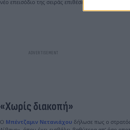
νέο επεισόδιο της σειράς επιθέσεων του ισραηλινο
«Χωρίς διακοπή»
Ο
Μπέντζαμιν Νετανιάχου
δήλωσε πως ο στρατός 
Λίβανο», όπου έχει εισβάλει βαθύτερα απ’ όσο οπο