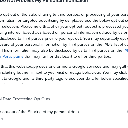
Do Not Process My Personal Information
ών που δεν έχουν διπλωματικές σχέσεις- συναντήθη
 η πρόοδος ως προς την πολιτική διάσταση και τη δ
to opt-out of the sale, sharing to third parties, or processing of your per
ανικής διπλωματίας Τόμι Πίγκοτ, θυμίζοντας πως ο
formation for targeted advertising by us, please use the below opt-out s
r selection. Please note that after your opt-out request is processed y
eing interest-based ads based on personal information utilized by us or
disclosed to third parties prior to your opt-out. You may separately opt-
ντ Τραμπ
ανέφερε ότι ζήτησε από τον Ισραηλινό 
losure of your personal information by third parties on the IAB’s list of
. This information may also be disclosed by us to third parties on the
IA
ή στη Βηρυτό» και ότι ο συνομιλητής του δέχτηκε
Participants
that may further disclose it to other third parties.
 κατ’ αυτόν. Υποστήριξε επίσης ότι η Χεζμπολάχ «
 that this website/app uses one or more Google services and may gath
πουργός επέσεισε κατόπιν την απειλή πως ο στρατό
including but not limited to your visit or usage behaviour. You may click 
Χεζμπολάχ
συνεχίσει τις επιθέσεις της στο βόρειο 
 to Google and its third-party tags to use your data for below specifi
ogle consent section.
l Data Processing Opt Outs
o opt-out of the Sharing of my personal data.
In