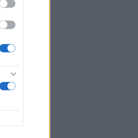
ύουσα αν
ιγκτον το
 ευθύνη για
ους παιδί,
σα στους
η ζημιές σε