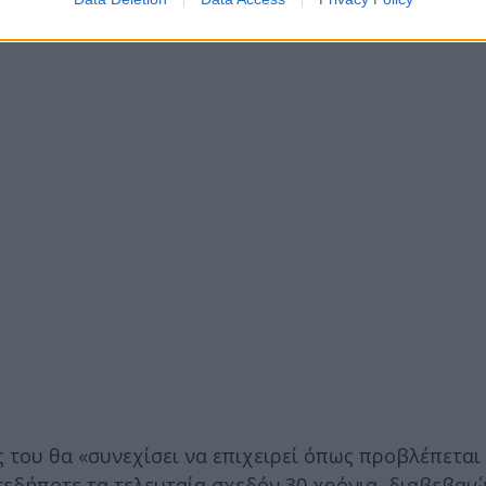
ύ εχθρού εναντίον νοσοκομείων και κέντρων υγείας»
του θα «συνεχίσει να επιχειρεί όπως προβλέπεται 
τεδήποτε τα τελευταία σχεδόν 30 χρόνια, διαβεβαι