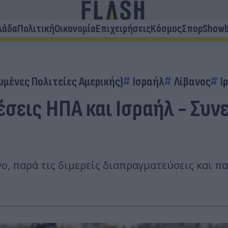
λάδα
Πολιτική
Οικονομία
Επιχειρήσεις
Κόσμος
Σπορ
Showb
ωμένες Πολιτείες Αμερικής)
Ισραήλ
Λίβανος
Ι
χέσεις ΗΠΑ και Ισραήλ - Συ
νο, παρά τις διμερείς διαπραγματεύσεις και 