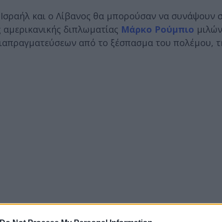
ο Ισραήλ και ο Λίβανος θα μπορούσαν να συνάψουν
ης αμερικανικής διπλωματίας
Μάρκο Ρούμπιο
μιλών
διαπραγματεύσεων από το ξέσπασμα του πολέμου, τ