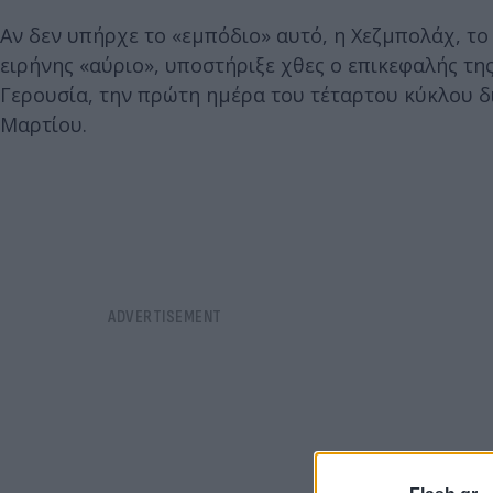
Αν δεν υπήρχε το «εμπόδιο» αυτό, η Χεζμπολάχ, τ
ειρήνης «αύριο», υποστήριξε χθες ο επικεφαλής τ
Γερουσία, την πρώτη ημέρα του τέταρτου κύκλου 
Μαρτίου.