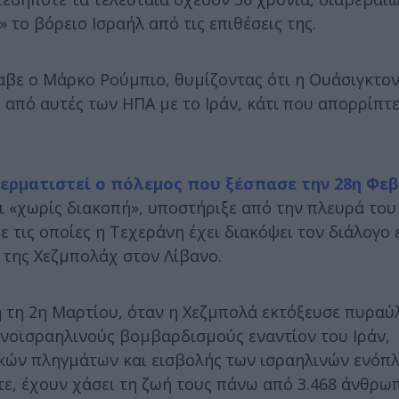
 το βόρειο Ισραήλ από τις επιθέσεις της.
αβε ο Μάρκο Ρούμπιο, θυμίζοντας ότι η Ουάσιγκτον
από αυτές των ΗΠΑ με το Ιράν, κάτι που απορρίπτε
τερματιστεί ο πόλεμος που ξέσπασε την 28η Φε
 «χωρίς διακοπή», υποστήριξε από την πλευρά του
τις οποίες η Τεχεράνη έχει διακόψει τον διάλογο ε
 της Χεζμπολάχ στον Λίβανο.
 τη 2η Μαρτίου, όταν η Χεζμπολά εκτόξευσε πυραύ
κανοϊσραηλινούς βομβαρδισμούς εναντίον του Ιράν,
κών πληγμάτων και εισβολής των ισραηλινών ενόπ
ε, έχουν χάσει τη ζωή τους πάνω από 3.468 άνθρωπ