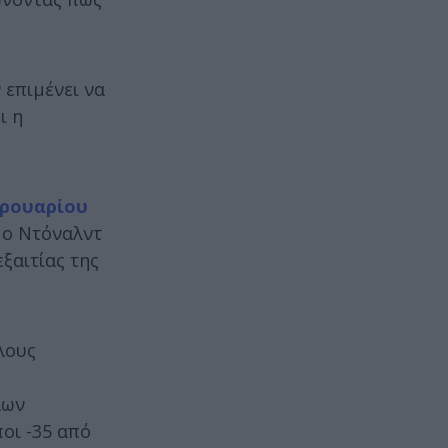
 επιμένει να
ι η
βρουαρίου
 ο Ντόναλντ
ξαιτίας της
λους
λων
οι -35 από