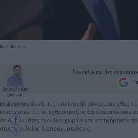
Φωτ.: Reuters
Κάνε κλικ και δες περισσότ
Χριστόδουλος
Σκούντας
Οι ένοπλες δυνάμεις του Ισραήλ συνέχισαν χθες Τ
03.06.2026 07:43
υποσχέσεις ότι οι εχθροπραξίες θα σταματούσαν α
σε διπλωμάτες των δυο χωρών και κατηγόρησαν το 
στις απευθείας διαπραγματεύσεις.