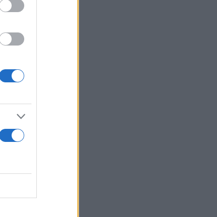
ούμορ τη
ροστά στο
ι που θα