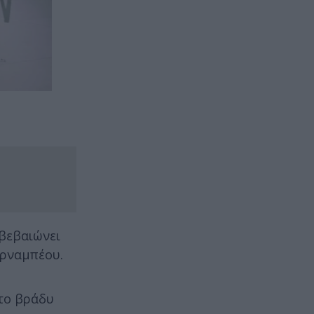
ιβεβαιώνει
ερναμπέου.
το βράδυ