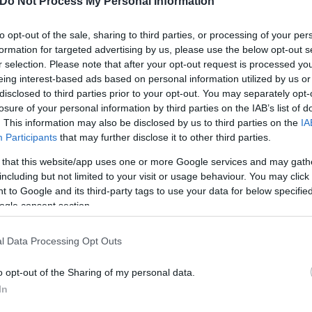
Do Not Process My Personal Information
σα να πέφτει στις 15 Ιουνίου.
to opt-out of the sale, sharing to third parties, or processing of your per
formation for targeted advertising by us, please use the below opt-out s
r selection. Please note that after your opt-out request is processed y
eing interest-based ads based on personal information utilized by us or
disclosed to third parties prior to your opt-out. You may separately opt-
losure of your personal information by third parties on the IAB’s list of
. This information may also be disclosed by us to third parties on the
IA
Participants
that may further disclose it to other third parties.
 that this website/app uses one or more Google services and may gath
including but not limited to your visit or usage behaviour. You may click 
 to Google and its third-party tags to use your data for below specifi
ogle consent section.
l Data Processing Opt Outs
uvieron un encuentro privado en Madrid, donde amb
o opt-out of the Sharing of my personal data.
uJ
In