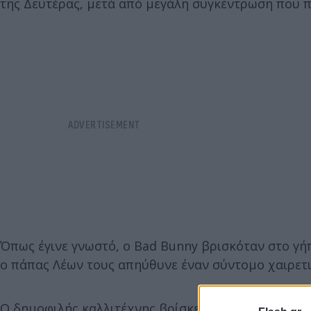
της Δευτέρας, μετά από μεγάλη συγκέντρωση που 
Όπως έγινε γνωστό, ο Bad Bunny βρισκόταν στο γήπ
ο πάπας Λέων τους απηύθυνε έναν σύντομο χαιρετ
Ο δημοφιλής καλλιτέχνης βρίσκεται αυτές τις ημέρ