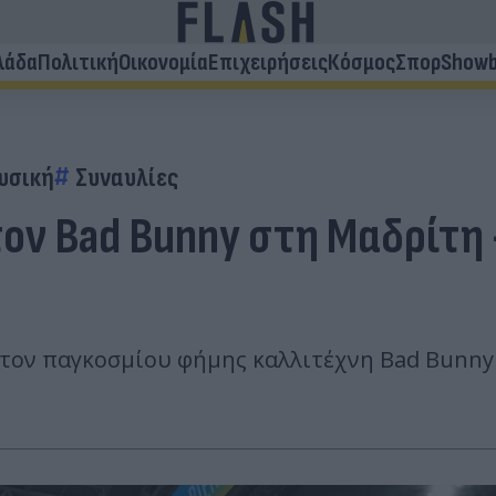
λάδα
Πολιτική
Οικονομία
Επιχειρήσεις
Κόσμος
Σπορ
Showb
υσική
Συναυλίες
ον Bad Bunny στη Μαδρίτη 
ε τον παγκοσμίου φήμης καλλιτέχνη Bad Bunn