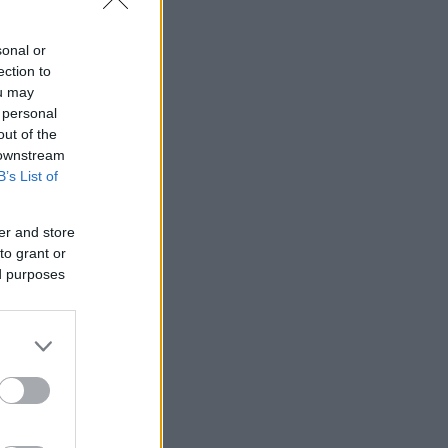
sonal or
ection to
ou may
 personal
out of the
 downstream
B’s List of
er and store
to grant or
ed purposes
os