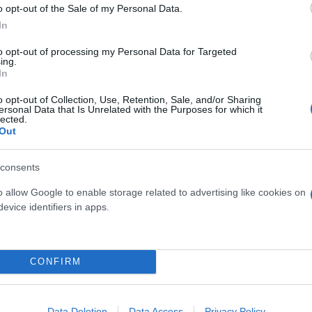
o opt-out of the Sale of my Personal Data.
In
 Bunny»
to opt-out of processing my Personal Data for Targeted
ing.
γες ημέρες νωρίτερα ο πάπας είχε σχολιάσει με χι
In
o opt-out of Collection, Use, Retention, Sale, and/or Sharing
ersonal Data that Is Unrelated with the Purposes for which it
lected.
Out
, ο Λέων είχε δηλώσει ότι οι νέοι ίσως βρεθούν μπ
d Bunny.
consents
o allow Google to enable storage related to advertising like cookies on
ny. Όμως, πιστεύω επίσης πως θα υπάρξουν κάποιο
evice identifiers in apps.
ε αναφέρει χαρακτηριστικά.
CONFIRM
Data Deletion
Data Access
Privacy Policy