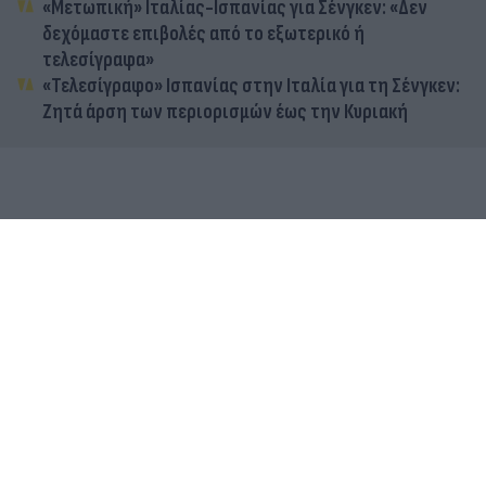
«Μετωπική» Ιταλίας-Ισπανίας για Σένγκεν: «Δεν
δεχόμαστε επιβολές από το εξωτερικό ή
τελεσίγραφα»
«Τελεσίγραφο» Ισπανίας στην Ιταλία για τη Σένγκεν:
Ζητά άρση των περιορισμών έως την Κυριακή