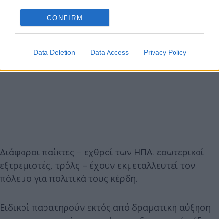
CONFIRM
Data Deletion
Data Access
Privacy Policy
Διάφοροι παίκτες – εχθροί των ΗΠΑ, εσωτερικοί
εξτρεμιστές, τρόλς – έχουν εκμεταλλευτεί τον
πόλεμο για πολιτικά τους κέρδη.
Ειδικοί παρατηρούν εκτός από δραματική αύξηση