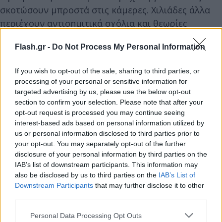
σκοτώσουν μπροστά στις κάμερες. Χιλιάδες άλλα
περιέχουν αντισημιτικά σχόλια και θεωρίες
συνομωσίας.
Flash.gr -
Do Not Process My Personal Information
Την περασμένη εβδομάδα, οι Ευρωπαϊκές αρχές
If you wish to opt-out of the sale, sharing to third parties, or
προειδοποίησαν το TikTok, το Facebook, το
processing of your personal or sensitive information for
Instagram, το YouTube και το X να μπλοκάρουν τις
targeted advertising by us, please use the below opt-out
section to confirm your selection. Please note that after your
αναρτήσεις που περιέχουν ανακρίβειες για τον
opt-out request is processed you may continue seeing
πόλεμο από τις πλατφόρμες τους, υπενθυμίζοντάς
interest-based ads based on personal information utilized by
τους ότι θα βρεθούν αντιμέτωπες με πρόστιμα
us or personal information disclosed to third parties prior to
your opt-out. You may separately opt-out of the further
δισεκατομμυρίων δολαρίων και έρευνες που θα
disclosure of your personal information by third parties on the
μπορούσαν να οδηγήσουν ακόμα και σε
IAB’s list of downstream participants. This information may
αποκλεισμό τους από τις Ευρωπαϊκές χώρες.
also be disclosed by us to third parties on the
IAB’s List of
Downstream Participants
that may further disclose it to other
third parties.
Από τότε που ξεκίνησαν οι εχθροπραξίες στην
Please note that this website/app uses one or more Google
περιοχή, παρατηρητές υποστηρίζουν ότι έχει
Personal Data Processing Opt Outs