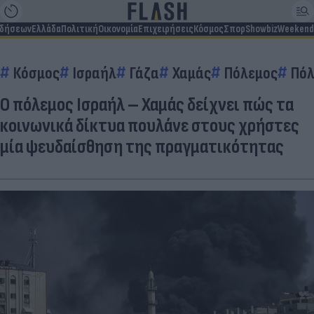
ιδήσεων
Ελλάδα
Πολιτική
Οικονομία
Επιχειρήσεις
Κόσμος
Σπορ
Showbiz
Weekend
Κόσμος
Ισραήλ
Γάζα
Χαμάς
Πόλεμος
Πόλ
Ο πόλεμος Ισραήλ – Χαμάς δείχνει πώς τα
κοινωνικά δίκτυα πουλάνε στους χρήστες
μία ψευδαίσθηση της πραγματικότητας