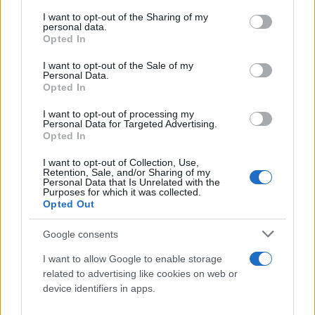
services and may gather and store information including but
αυξηθεί σημαντικά η παραπληροφόρηση του
not limited to your visit or usage behaviour. You may click to
I want to opt-out of the Sharing of my
οικοσυστήματος των κοινωνικών δικτύων σχετικά
personal data.
grant or deny consent to Google and its third-party tags to
Opted In
με τον πόλεμο.
use your data for below specified purposes in below Google
consent section.
I want to opt-out of the Sale of my
Personal Data.
Opted In
I want to opt-out of processing my
Personal Data for Targeted Advertising.
Opted In
I want to opt-out of Collection, Use,
Retention, Sale, and/or Sharing of my
Personal Data that Is Unrelated with the
Purposes for which it was collected.
Opted Out
Google consents
I want to allow Google to enable storage
related to advertising like cookies on web or
device identifiers in apps.