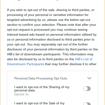
If you wish to opt-out of the sale, sharing to third parties, or
processing of your personal or sensitive information for
targeted advertising by us, please use the below opt-out
section to confirm your selection. Please note that after your
opt-out request is processed you may continue seeing
interest-based ads based on personal information utilized by
us or personal information disclosed to third parties prior to
your opt-out. You may separately opt-out of the further
disclosure of your personal information by third parties on the
IAB’s list of downstream participants. This information may
also be disclosed by us to third parties on the
IAB’s List of
Downstream Participants
that may further disclose it to other
third parties.
Please note that this website/app uses one or more Google
Personal Data Processing Opt Outs
services and may gather and store information including but
not limited to your visit or usage behaviour. You may click to
I want to opt-out of the Sharing of my
personal data.
grant or deny consent to Google and its third-party tags to
Opted In
use your data for below specified purposes in below Google
consent section.
I want to opt-out of the Sale of my