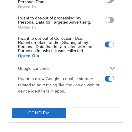
Personal Data.
Πραγματογνώμονας για το τροχαίο στις
Opted In
Σέρρες: «Κάτι απέσπασε την προσοχή του
I want to opt-out of processing my
οδηγού»
Personal Data for Targeted Advertising.
Opted In
07.08.2026
I want to opt-out of Collection, Use,
Retention, Sale, and/or Sharing of my
Personal Data that Is Unrelated with the
Purposes for which it was collected.
Opted Out
Google consents
I want to allow Google to enable storage
related to advertising like cookies on web or
device identifiers in apps.
CONFIRM