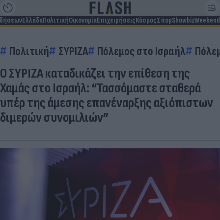
ιδήσεων
Ελλάδα
Πολιτική
Οικονομία
Επιχειρήσεις
Κόσμος
Σπορ
Showbiz
Weekend
Πολιτική
ΣΥΡΙΖΑ
Πόλεμος στο Ισραήλ
Πόλε
Ο ΣΥΡΙΖΑ καταδικάζει την επίθεση της
Χαμάς στο Ισραήλ: “Τασσόμαστε σταθερά
υπέρ της άμεσης επανέναρξης αξιόπιστων
διμερών συνομιλιών”