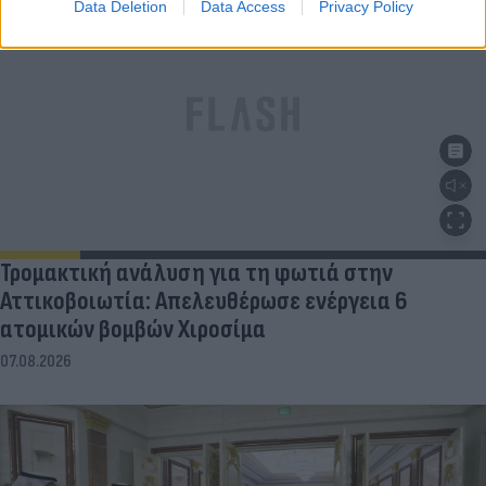
Data Deletion
Data Access
Privacy Policy
Τρομακτική ανάλυση για τη φωτιά στην
Αττικοβοιωτία: Απελευθέρωσε ενέργεια 6
ατομικών βομβών Χιροσίμα
07.08.2026