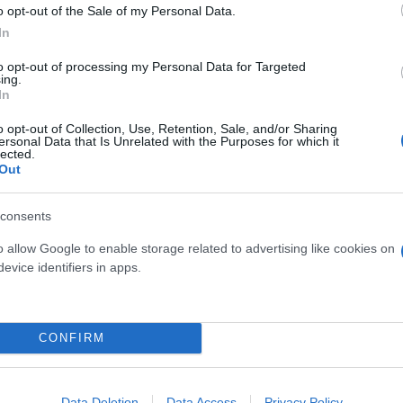
o opt-out of the Sale of my Personal Data.
ς αντιδράσεις στην Ουάσιγκτον, καθώς οι εξελίξεις
In
ικανικής κρατικής λειτουργίας και επαναφέρουν στ
to opt-out of processing my Personal Data for Targeted
ing.
ων μυστικών υπηρεσιών και της ομοσπονδιακής γρα
In
o opt-out of Collection, Use, Retention, Sale, and/or Sharing
ερο
Flash.gr
στην αναζήτηση της
Google
ersonal Data that Is Unrelated with the Purposes for which it
lected.
Out
consents
o allow Google to enable storage related to advertising like cookies on
evice identifiers in apps.
CONFIRM
ρτηση Τραμπ για τη Μάργκο Κατσιματίδη
Δεν ενδιαφέρθηκε για την πυρηνική απειλή του Ιρά
Data Deletion
Data Access
Privacy Policy