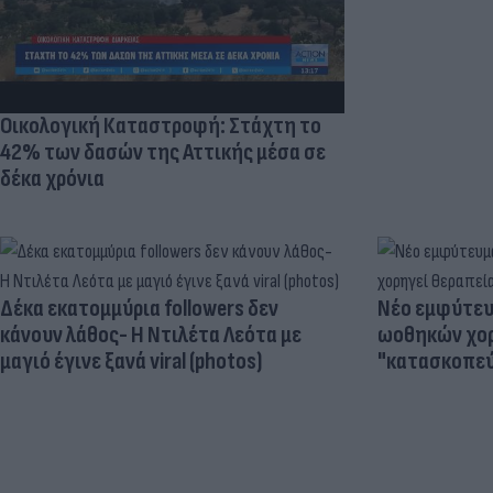
Οικολογική Καταστροφή: Στάχτη το
42% των δασών της Αττικής μέσα σε
δέκα χρόνια
Δέκα εκατομμύρια followers δεν
Νέο εμφύτευμ
κάνουν λάθος- Η Ντιλέτα Λεότα με
ωοθηκών χορ
μαγιό έγινε ξανά viral (photos)
"κατασκοπεύ