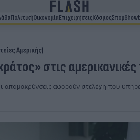
λάδα
Πολιτική
Οικονομία
Επιχειρήσεις
Κόσμος
Σπορ
Showb
τείες Αμερικής)
 κράτος» στις αμερικανικέ
 οι απομακρύνσεις αφορούν στελέχη που υπηρ