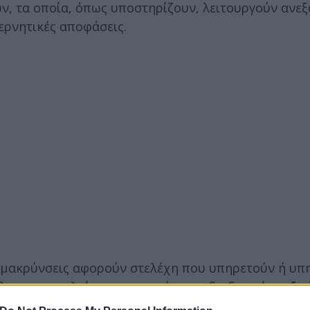
ν, τα οποία, όπως υποστηρίζουν, λειτουργούν ανε
ερνητικές αποφάσεις.
πομακρύνσεις αφορούν στελέχη που υπηρετούν ή υπ
ειας, στο πλαίσιο μιας ευρύτερης διαδικασίας αξι