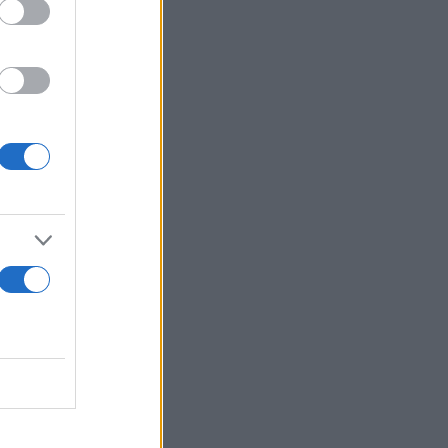
 αγγίζουν
ο προσκήνιο
φειοκρατίας.
ν