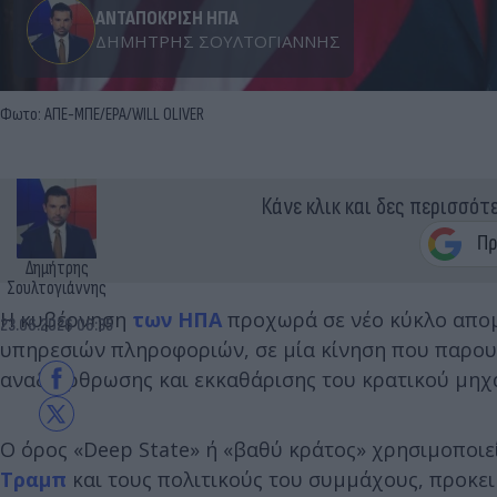
ΑΝΤΑΠΟΚΡΙΣΗ ΗΠΑ
ΔΗΜΉΤΡΗΣ ΣΟΥΛΤΟΓΙΆΝΝΗΣ
Φωτο: ΑΠΕ-ΜΠΕ/EPA/WILL OLIVER
Κάνε κλικ και δες περισσότ
Δημήτρης
Σουλτογιάννης
Η κυβέρνηση
των ΗΠΑ
προχωρά σε νέο κύκλο απομ
23.06.2026 06:35
υπηρεσιών πληροφοριών, σε μία κίνηση που παρου
αναδιάρθρωσης και εκκαθάρισης του κρατικού μηχ
Ο όρος «Deep State» ή «βαθύ κράτος» χρησιμοποιε
Τραμπ
και τους πολιτικούς του συμμάχους, προκε