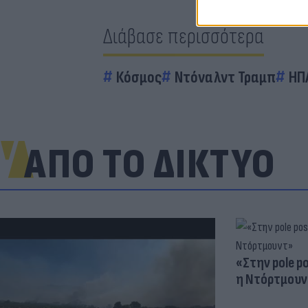
Διάβασε περισσότερα
Κόσμος
Ντόναλντ Τραμπ
ΗΠ
ΑΠΟ ΤΟ ΔΙΚΤΥΟ
«Στην pole p
η Ντόρτμουν