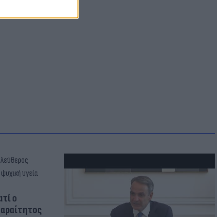
ατί ο
παραίτητος