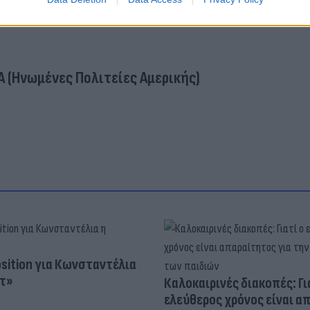
Α (Ηνωμένες Πολιτείες Αμερικής)
osition για Κωνσταντέλια
τ»
Καλοκαιρινές διακοπές: Γι
ελεύθερος χρόνος είναι α