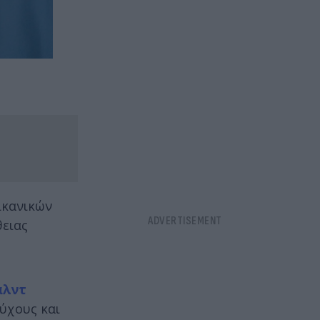
ικανικών
θειας
αλντ
ύχους και