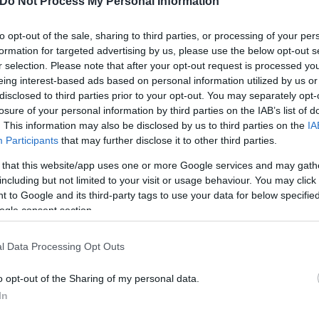
Do Not Process My Personal Information
to opt-out of the sale, sharing to third parties, or processing of your per
ύν στην ενίσχυση της λογοδοσίας, στη βελτίωση τη
formation for targeted advertising by us, please use the below opt-out s
εμπιστοσύνης των πολιτών προς τους θεσμούς ασφα
r selection. Please note that after your opt-out request is processed y
υν ανησυχία ότι οι απομακρύνσεις μπορεί να έχουν
eing interest-based ads based on personal information utilized by us or
υπηρεσιών πληροφοριών.
disclosed to third parties prior to your opt-out. You may separately opt-
losure of your personal information by third parties on the IAB’s list of
. This information may also be disclosed by us to third parties on the
IA
Participants
that may further disclose it to other third parties.
 that this website/app uses one or more Google services and may gath
including but not limited to your visit or usage behaviour. You may click 
 to Google and its third-party tags to use your data for below specifi
ogle consent section.
l Data Processing Opt Outs
o opt-out of the Sharing of my personal data.
In