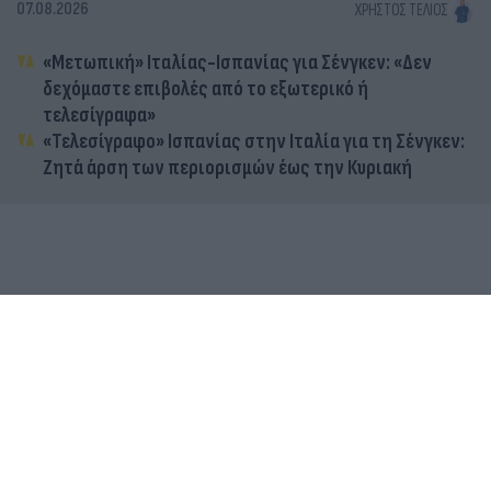
07.08.2026
ΧΡΉΣΤΟΣ ΤΈΛΙΟΣ
«Μετωπική» Ιταλίας-Ισπανίας για Σένγκεν: «Δεν
δεχόμαστε επιβολές από το εξωτερικό ή
τελεσίγραφα»
«Τελεσίγραφο» Ισπανίας στην Ιταλία για τη Σένγκεν:
Ζητά άρση των περιορισμών έως την Κυριακή