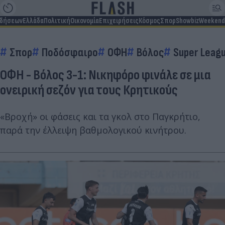
ιδήσεων
Ελλάδα
Πολιτική
Οικονομία
Επιχειρήσεις
Κόσμος
Σπορ
Showbiz
Weekend
Σπορ
Ποδόσφαιρο
ΟΦΗ
Βόλος
Super Leagu
ΟΦΗ - Βόλος 3-1: Νικηφόρο φινάλε σε μια
ονειρική σεζόν για τους Κρητικούς
«Βροχή» οι φάσεις και τα γκολ στο Παγκρήτιο,
παρά την έλλειψη βαθμολογικού κινήτρου.