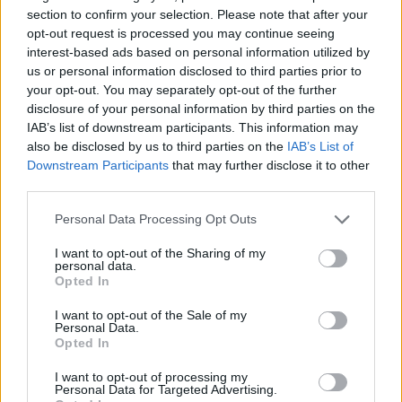
section to confirm your selection. Please note that after your
opt-out request is processed you may continue seeing
interest-based ads based on personal information utilized by
us or personal information disclosed to third parties prior to
your opt-out. You may separately opt-out of the further
disclosure of your personal information by third parties on the
IAB’s list of downstream participants. This information may
also be disclosed by us to third parties on the
IAB’s List of
Downstream Participants
that may further disclose it to other
third parties.
Please note that this website/app uses one or more Google
Personal Data Processing Opt Outs
services and may gather and store information including but
not limited to your visit or usage behaviour. You may click to
I want to opt-out of the Sharing of my
personal data.
grant or deny consent to Google and its third-party tags to
Opted In
use your data for below specified purposes in below Google
consent section.
I want to opt-out of the Sale of my
Personal Data.
Opted In
I want to opt-out of processing my
Βόλος ΝΠΣ:
Παπαθανασίου, Αμπάντα, Μύγας,
Personal Data for Targeted Advertising.