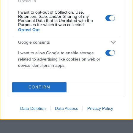
Γρόσδης, Λυκουρίνος, Κόμπα, Μαρτίνεζ (Κύρκος
Opted In
37'), Γκονζάλες, Χουάνπι (Βαϊνόπουλος 72'),
I want to opt-out of Collection, Use,
Retention, Sale, and/or Sharing of my
Λάμπρου, Ουρτάδο (Λεγκίσι 80')
Personal Data that Is Unrelated with the
Purposes for which it was collected.
Opted Out
Η βαθμολογία
Google consents
5. Λεβαδειακός 31
I want to allow Google to enable storage
6. Άρης 31
related to advertising like cookies on web or
7. ΟΦΗ 23
device identifiers in apps.
8. Βόλος 17
CONFIRM
Κάνε κλικ και δες περισσότερο
Flash.gr
στην αναζήτηση της
Google
Data Deletion
Data Access
Privacy Policy