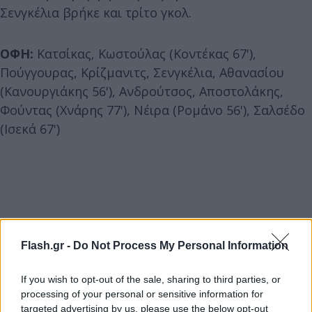
Σενγκέλια βρήκε και τρίτο γκολ.
ΟΦΗ:
Κατσίκας, Κωστούλας (Κοντέκας 67'),
Πούγγουρας, Κρίζμανιτς, Σενγκέλια, Αθανασίου
(Κανουργιάκης 56'), Ανδρούτσος, Αποστολάκης,
Φούντας (Χνάρης 77'), Νέιρα (Ρομάνο 56'), Σαλσέδο
(Ισεκά 67')
Flash.gr -
Do Not Process My Personal Information
If you wish to opt-out of the sale, sharing to third parties, or
processing of your personal or sensitive information for
targeted advertising by us, please use the below opt-out