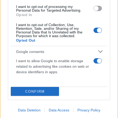
ψυχολογικές εντάσεις. Σύμφωνα με την έρευνα,
I want to opt-out of processing my
Personal Data for Targeted Advertising.
ένας στους τρεις Ευρωπαίους παραδέχεται ότι η
Opted In
προσπάθεια να ταιριάξει με τους influencers έχει
I want to opt-out of Collection, Use,
επηρεάσει αρνητικά την ψυχική του υγεία.
Retention, Sale, and/or Sharing of my
Personal Data that Is Unrelated with the
Purposes for which it was collected.
Opted Out
Google consents
I want to allow Google to enable storage
related to advertising like cookies on web or
device identifiers in apps.
CONFIRM
Data Deletion
Data Access
Privacy Policy