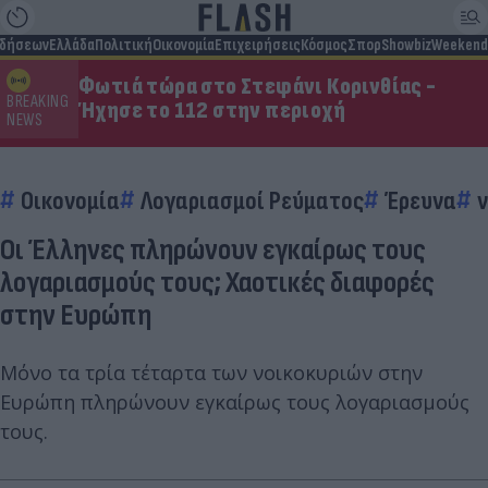
ιδήσεων
Ελλάδα
Πολιτική
Οικονομία
Επιχειρήσεις
Κόσμος
Σπορ
Showbiz
Weekend
Φωτιά τώρα στο Στεφάνι Κορινθίας -
BREAKING
Ήχησε το 112 στην περιοχή
NEWS
Οικονομία
Λογαριασμοί Ρεύματος
Έρευνα
ν
Οι Έλληνες πληρώνουν εγκαίρως τους
λογαριασμούς τους; Χαοτικές διαφορές
στην Ευρώπη
Μόνο τα τρία τέταρτα των νοικοκυριών στην
Ευρώπη πληρώνουν εγκαίρως τους λογαριασμούς
τους.