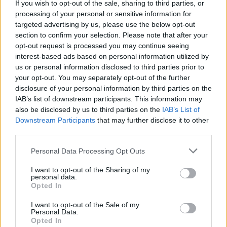
εισοδήματα επηρεάζονται περισσότερο. Έξι στους
If you wish to opt-out of the sale, sharing to third parties, or
processing of your personal or sensitive information for
δέκα βάζουν τακτικά στην άκρη ένα ταμείο
targeted advertising by us, please use the below opt-out
έκτακτης ανάγκης για τις δύσκολες μέρες και το
section to confirm your selection. Please note that after your
29% παραδέχεται ότι οι αναφορές για οικονομική
opt-out request is processed you may continue seeing
interest-based ads based on personal information utilized by
αστάθεια τους προκαλούν ανησυχία.
us or personal information disclosed to third parties prior to
your opt-out. You may separately opt-out of the further
Η φετινή έκθεση δείχνει επίσης μια αλλαγή στους
disclosure of your personal information by third parties on the
λόγους για τις καθυστερημένες πληρωμές: η
IAB’s list of downstream participants. This information may
also be disclosed by us to third parties on the
IAB’s List of
έλλειψη κεφαλαίων έχει γίνει και πάλι το κυρίαρχο
Downstream Participants
that may further disclose it to other
ζήτημα. Το φαινόμενο αυτό επηρεάζει ιδιαίτερα τη
third parties.
γενιά Z.
Please note that this website/app uses one or more Google
Personal Data Processing Opt Outs
services and may gather and store information including but
Ένα πρόσθετο βάρος για τους νέους είναι η
not limited to your visit or usage behaviour. You may click to
I want to opt-out of the Sharing of my
personal data.
λεγόμενη πίεση των προσδοκιών. Όπως
grant or deny consent to Google and its third-party tags to
Opted In
use your data for below specified purposes in below Google
επισημαίνει η Κούνκελ, τα μέσα κοινωνικής
consent section.
I want to opt-out of the Sale of my
δικτύωσης συχνά δημιουργούν μη ρεαλιστικά
Personal Data.
Opted In
πρότυπα, οδηγώντας σε οικονομικές και