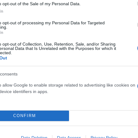
o opt-out of the Sale of my Personal Data.
In
to opt-out of processing my Personal Data for Targeted
ing.
In
o opt-out of Collection, Use, Retention, Sale, and/or Sharing
ersonal Data that Is Unrelated with the Purposes for which it
lected.
Out
consents
σπίτι
o allow Google to enable storage related to advertising like cookies on
evice identifiers in apps.
οικογένειας σου θα αναζητήσεις σήμερα. Κι εσύ όμω
 ευχαριστήσεις κάνοντας γλυκά έξοδα. Παράλληλα ό
ας μερικές πινελιές στην διακόσμηση, δημιουργώντα
CONFIRM
Data Deletion
Data Access
Privacy Policy