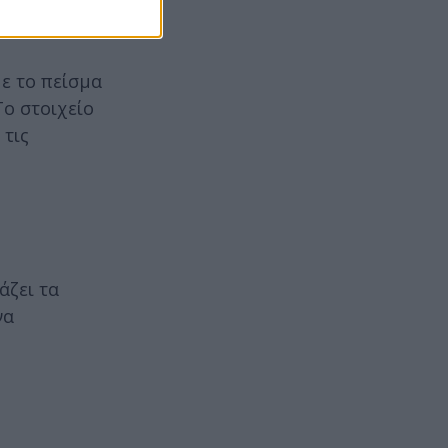
με το πείσμα
Το στοιχείο
 τις
άζει τα
να