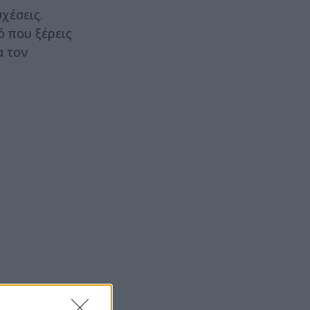
χέσεις.
ό που ξέρεις
α τον