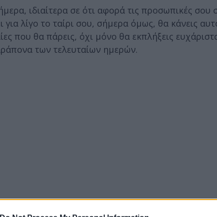
ερα, ιδιαίτερα σε ότι αφορά τις προσωπικές σου σ
 για λίγο το ταίρι σου, σήμερα όμως, θα κάνεις αυτ
ες που θα πάρεις, όχι μόνο θα εκπλήξεις ευχάριστ
παράπονα των τελευταίων ημερών.