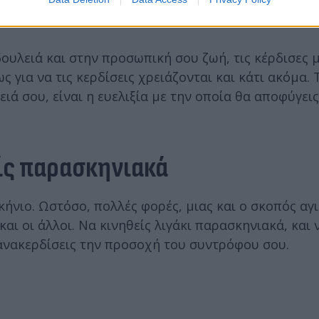
δουλειά και στην προσωπική σου ζωή, τις κέρδισες 
 για να τις κερδίσεις χρειάζονται και κάτι ακόμα. 
ά σου, είναι η ευελιξία με την οποία θα αποφύγεις
ίς παρασκηνιακά
κήνιο. Ωστόσο, πολλές φορές, μιας και ο σκοπός αγι
αι οι άλλοι. Να κινηθείς λιγάκι παρασκηνιακά, και 
ξανακερδίσεις την προσοχή του συντρόφου σου.