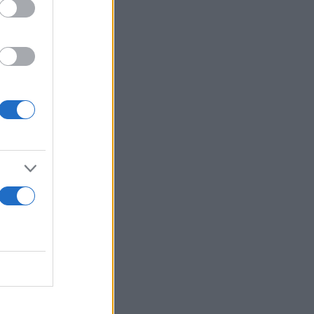
ς δεν θα
μως, θα
ς μια