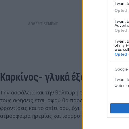
I want t
Opted 
I want 
Advertis
Opted 
I want t
of my P
was col
Opted 
Google 
Καρκίνος- γλυκά έξοδα για το 
I want t
web or d
Την ασφάλεια και την θαλπωρή του σπιτιού και τις 
τους αφήσεις έτσι, αφού θα προσπαθήσεις να τους
φροντίσεις και το σπίτι σου, όχι μόνο προσθέτοντ
ατμόσφαιρα ηρεμίας και ισορροπίας.