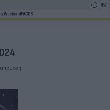
iz
Weekend
FACES
2024
Παπουτσή!