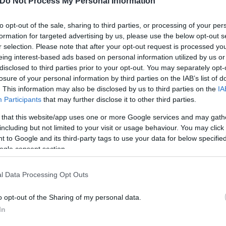
 εαυτό σας
Do Not Process My Personal Information
to opt-out of the sale, sharing to third parties, or processing of your per
 η ομορφιά και η φροντίδα του εαυτού σου αποτελε
formation for targeted advertising by us, please use the below opt-out s
μερα όμως, κάνεις κάτι παραπάνω για σένα. Θα βρε
r selection. Please note that after your opt-out request is processed y
eing interest-based ads based on personal information utilized by us or
τίδα και περιποίηση στον εαυτό σου , η οποία θα 
disclosed to third parties prior to your opt-out. You may separately opt-
losure of your personal information by third parties on the IAB’s list of
. This information may also be disclosed by us to third parties on the
IA
Participants
that may further disclose it to other third parties.
τολμηρούς
 that this website/app uses one or more Google services and may gath
including but not limited to your visit or usage behaviour. You may click 
ερινή ημέρα για σένα. Το χαμόγελο και η καλή σου 
 to Google and its third-party tags to use your data for below specifi
ogle consent section.
τι αφορά τις προσωπικές σουσχέσεις και το άτομο π
να κάμψεις και τις τελευταίες αντιστάσεις, που μπορ
l Data Processing Opt Outs
o opt-out of the Sharing of my personal data.
In