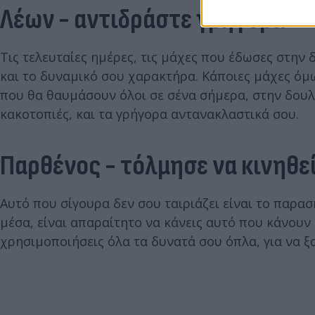
Λέων - αντιδράστε γρήγορα
Τις τελευταίες ημέρες, τις μάχες που έδωσες στην 
και το δυναμικό σου χαρακτήρα. Κάποιες μάχες όμως
που θα θαυμάσουν όλοι σε σένα σήμερα, στην δουλει
κακοτοπιές, και τα γρήγορα αντανακλαστικά σου.
Παρθένος - τόλμησε να κινηθε
Αυτό που σίγουρα δεν σου ταιριάζει είναι το παρασ
μέσα, είναι απαραίτητο να κάνεις αυτό που κάνουν κ
χρησιμοποιήσεις όλα τα δυνατά σου όπλα, για να 