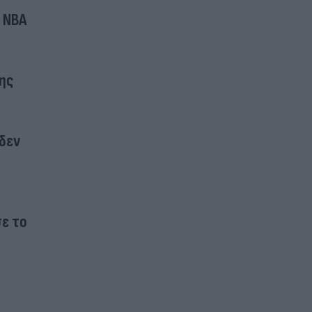
 NBA
ης
 δεν
ε το