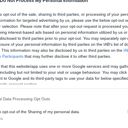
Do Not Process My Personal Information
to opt-out of the sale, sharing to third parties, or processing of your per
formation for targeted advertising by us, please use the below opt-out s
r selection. Please note that after your opt-out request is processed y
eing interest-based ads based on personal information utilized by us or
disclosed to third parties prior to your opt-out. You may separately opt-
losure of your personal information by third parties on the IAB’s list of
. This information may also be disclosed by us to third parties on the
IA
Participants
that may further disclose it to other third parties.
 that this website/app uses one or more Google services and may gath
including but not limited to your visit or usage behaviour. You may click 
 to Google and its third-party tags to use your data for below specifi
ζί... όταν επέστρεφα από την
ogle consent section.
κριβώς τις στιγμές
l Data Processing Opt Outs
ζένκοφ
, αρχικά γνώρισε την αποθέωση, στην συνέχ
o opt-out of the Sharing of my personal data.
In
«Θέλω να πω ένα μεγάλο ευχαριστώ γιατί όταν
ειά μου ονειρευόμουν αυτές ακριβώς τις στιγμές