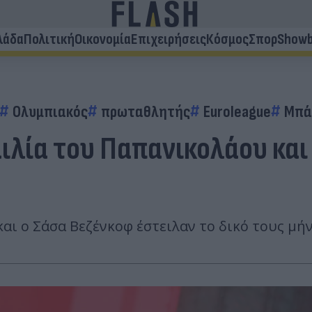
λάδα
Πολιτική
Οικονομία
Επιχειρήσεις
Κόσμος
Σπορ
Showb
Ολυμπιακός
πρωταθλητής
Euroleague
Μπά
ιλία του Παπανικολάου και
αι ο Σάσα Βεζένκοφ έστειλαν το δικό τους μ