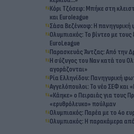
Κόρι Τζόσεφ: Μπήκε στη κλεισ
και Euroleague
Σάσα Βεζένκοφ: Η πανηγυρική 
Ολυμπιακός: Το βίντεο με του
EuroLeague
Παρασκευάς Άντζας: Από την Δ
Η σύζυγος του Ναν κατά του Ολυ
αγοράζονται»
Ρία Ελληνίδου: Πανηγυρική φ
Αγγελόπουλοι: Το νέο ΣΕΦ και «
«Κάηκε» ο Πειραιάς για τους 
«ερυθρόλευκο» πούλμαν
Ολυμπιακός: Παρέα με το 4ο ε
Ολυμπιακός: Η παρακάμερα από