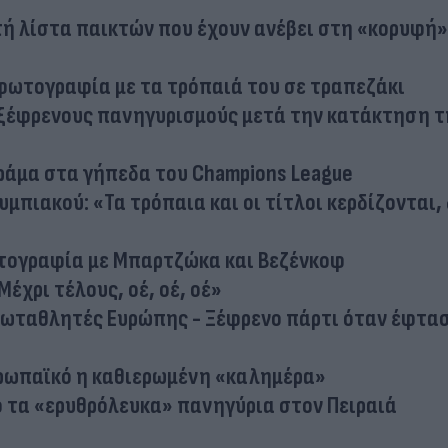
τή λίστα παικτών που έχουν ανέβει στη «κορυφή»
φωτογραφία με τα τρόπαιά του σε τραπεζάκι
ς ξέφρενους πανηγυρισμούς μετά την κατάκτηση τ
ράμα στα γήπεδα του Champions League
μπιακού: «Τα τρόπαια και οι τίτλοι κερδίζονται,
ωτογραφία με Μπαρτζώκα και Βεζένκοφ
Μέχρι τέλους, οέ, οέ, οέ»
Πρωταθλητές Ευρώπης - Ξέφρενο πάρτι όταν έφτασ
υρωπαϊκό η καθιερωμένη «καλημέρα»
 τα «ερυθρόλευκα» πανηγύρια στον Πειραιά