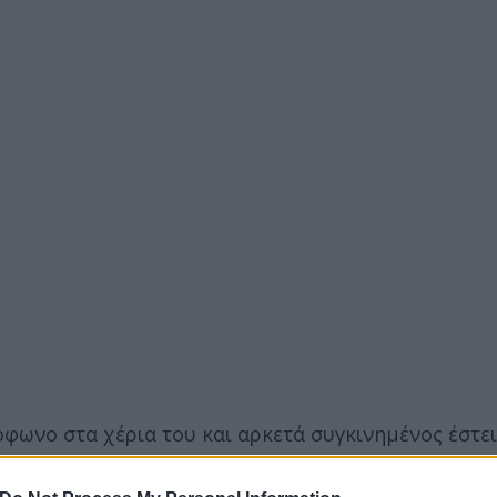
όφωνο στα χέρια του και αρκετά συγκινημένος έστει
 η ώρα το πρωί και να είσαι ακόμα εδώ και να φ
φέρει, το έχουμε καταφέρει όλοι μαζί»
, δήλωσε