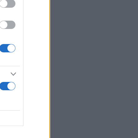
ν στιγμή
ρος