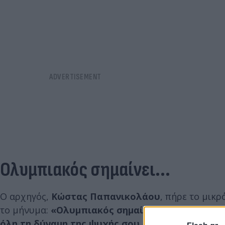
Ολυμπιακός σημαίνει...
Ο αρχηγός,
Κώστας Παπανικολάου
, πήρε το μικρ
το μήνυμα:
«Ολυμπιακός σημαίνει να έχει πάει 5
όλη τη δύναμη της ψυχής σου. Ό,τι έχουμε κατα