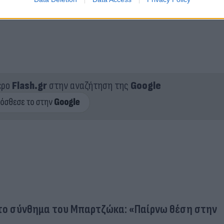
ερο
Flash.gr
στην αναζήτηση της
Google
ε το σύνθημα του Μπαρτζώκα: «Παίρνω θέση στην