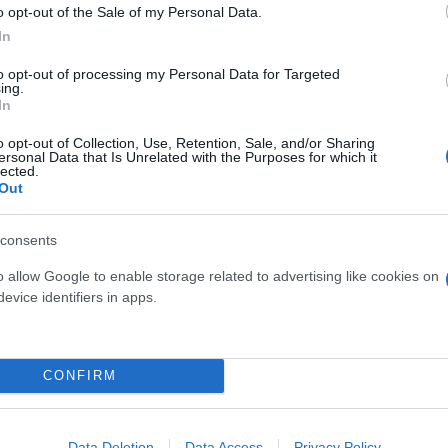
o opt-out of the Sale of my Personal Data.
α πονέσαμε. Αλλά θέλω να πω κάτι που αυτή τη
In
 πάρουμε και το πρωτάθλημα»
, ανέφερε ο Βούλγα
to opt-out of processing my Personal Data for Targeted
ing.
In
o opt-out of Collection, Use, Retention, Sale, and/or Sharing
ersonal Data that Is Unrelated with the Purposes for which it
lected.
Out
consents
o allow Google to enable storage related to advertising like cookies on
evice identifiers in apps.
CONFIRM
Data Deletion
Data Access
Privacy Policy