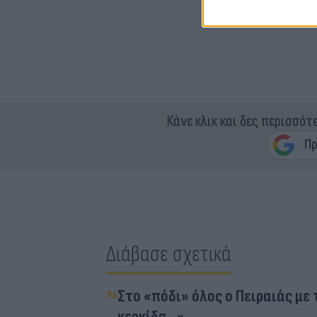
Κάνε κλικ και δες περισσότ
Διάβασε σχετικά
Στο «πόδι» όλος ο Πειραιάς μ
κερκίδα...»