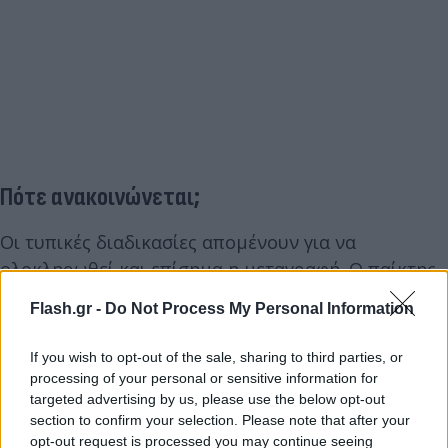
Πότε ανακοινώνεται;
Οι τυπικές διαδικασίες απομένουν για να
ολοκληρωθεί και επίσημα η μεταγραφή. Ο παίκτης
θα περάσει από τις απαραίτητες ιατρικές εξετάσεις,
Flash.gr -
Do Not Process My Personal Information
θα υπογράψει το συμβόλαιό του και στη συνέχεια η
ΠΑΕ Ολυμπιακός θα προχωρήσει στην ανακοίνωση
If you wish to opt-out of the sale, sharing to third parties, or
της απόκτησής του.
processing of your personal or sensitive information for
targeted advertising by us, please use the below opt-out
section to confirm your selection. Please note that after your
opt-out request is processed you may continue seeing