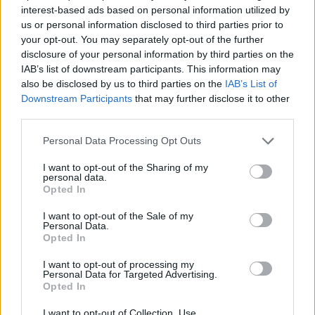
interest-based ads based on personal information utilized by
us or personal information disclosed to third parties prior to
your opt-out. You may separately opt-out of the further
disclosure of your personal information by third parties on the
IAB’s list of downstream participants. This information may
also be disclosed by us to third parties on the
IAB’s List of
Downstream Participants
that may further disclose it to other
third parties.
Η παρουσία του στην Ολλανδία, μάλιστα, δείχνει
Please note that this website/app uses one or more Google
Personal Data Processing Opt Outs
ότι δεν υπάρχει πλέον κάποιο ουσιαστικό εμπόδιο
services and may gather and store information including but
στην ολοκλήρωση της μετακίνησης.
not limited to your visit or usage behaviour. You may click to
I want to opt-out of the Sharing of my
personal data.
grant or deny consent to Google and its third-party tags to
Opted In
use your data for below specified purposes in below Google
Ο Ζότα Σίλβα μόλις έφτασε στο Βλααρντίνγκεν
consent section.
I want to opt-out of the Sale of my
είχε την ευκαιρία να γνωρίσει τον Χοσέ Λουίς
Personal Data.
Opted In
Μεντιλίμπαρ
, το τεχνικό επιτελείο και τους νέους
του συμπαίκτες.
I want to opt-out of processing my
Personal Data for Targeted Advertising.
Opted In
I want to opt-out of Collection, Use,