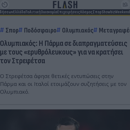
ιδήσεων
Ελλάδα
Πολιτική
Οικονομία
Επιχειρήσεις
Κόσμος
Σπορ
Showbiz
Weekend
Σπορ
Ποδόσφαιρο
Ολυμπιακός
Μεταγραφέ
Ολυμπιακός: Η Πάρμα σε διαπραγματεύσεις
με τους «ερυθρόλευκους» για να κρατήσει
τον Στρεφέτσα
Ο Στρεφέτσα άφησε θετικές εντυπώσεις στην
Πάρμα και οι Ιταλοί ετοιμάζουν συζητήσεις με τον
Ολυμπιακό.