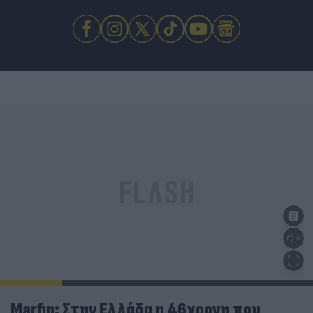
Marfin: Στην Ελλάδα η 46χρονη που