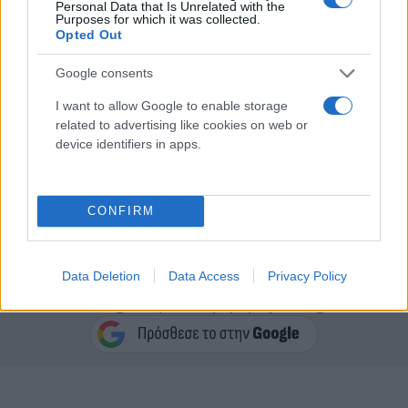
Personal Data that Is Unrelated with the
Purposes for which it was collected.
Opted Out
Με τη φανέλα της Πάρμα, ο 28χρονος εξτρέμ
κατέγραψε δύο γκολ και δύο ασίστ σε 14
Google consents
συμμετοχές στη Serie A, αγωνιζόμενος συνολικά
I want to allow Google to enable storage
για 1.016 λεπτά. Αντίθετα, στον Ολυμπιακό μέτρησε
related to advertising like cookies on web or
21 εμφανίσεις σε όλες τις διοργανώσεις, με
device identifiers in apps.
απολογισμό ένα γκολ και πέντε ασίστ, χωρίς
ωστόσο να καταφέρει να καθιερωθεί ως βασική
CONFIRM
επιλογή.
Data Deletion
Data Access
Privacy Policy
Κάνε κλικ και δες περισσότερο
Flash.gr
στην αναζήτηση της
Google