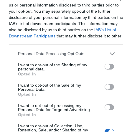
us or personal information disclosed to third parties prior to
your opt-out. You may separately opt-out of the further
disclosure of your personal information by third parties on the
IAB’s list of downstream participants. This information may
also be disclosed by us to third parties on the
IAB’s List of
Downstream Participants
that may further disclose it to other
🚨 Excl. - Scheduled a meeting in the next days
third parties.
between
#Parma
and
#Olympiacos
for Gabriel
Please note that this website/app uses one or more Google
Personal Data Processing Opt Outs
#Strefezza
. Parma are working to keep the winger,
services and may gather and store information including but
who would like to continue to play in Serie A.
not limited to your visit or usage behaviour. You may click to
I want to opt-out of the Sharing of my
personal data.
grant or deny consent to Google and its third-party tags to
#transfers
Opted In
use your data for below specified purposes in below Google
— Nicolò Schira (@NicoSchira)
May 30, 2026
consent section.
I want to opt-out of the Sale of my
Personal Data.
Opted In
Το επόμενο διάστημα αναμένεται να
πραγματοποιηθεί συνάντηση ανάμεσα στις
I want to opt-out of processing my
Personal Data for Targeted Advertising.
διοικήσεις των δύο συλλόγων, προκειμένου να
Opted In
συζητηθούν οι όροι μιας ενδεχόμενης συμφωνίας
I want to opt-out of Collection, Use,
για την οριστική μεταγραφή του ποδοσφαιριστή.
Retention, Sale, and/or Sharing of my