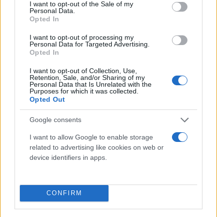
consent section.
I want to opt-out of the Sale of my
Personal Data.
Opted In
I want to opt-out of processing my
Personal Data for Targeted Advertising.
Opted In
Κάνε κλικ και δες περισσότερο
Flash.gr
στην αναζήτηση της
Google
I want to opt-out of Collection, Use,
Retention, Sale, and/or Sharing of my
Personal Data that Is Unrelated with the
Purposes for which it was collected.
Opted Out
Google consents
Διάβασε σχετικά
I want to allow Google to enable storage
related to advertising like cookies on web or
device identifiers in apps.
Ολυμπιακός: O Ροντινέι αφιέρωσε Λιόλιου και
έστειλε «φιλάκια» μετά την ισοπαλία με την
ΑΕΚ
CONFIRM
Ολυμπιακός: Η επέμβαση αξίας 80