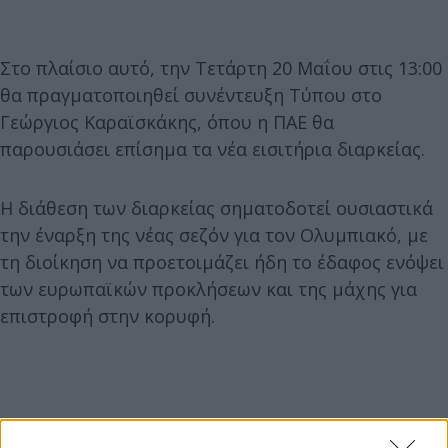
Στο πλαίσιο αυτό, την Τετάρτη 20 Μαΐου στις 13:00
θα πραγματοποιηθεί συνέντευξη Τύπου στο
Γεώργιος Καραϊσκάκης, όπου η ΠΑΕ θα
παρουσιάσει επίσημα τα νέα εισιτήρια διαρκείας.
Η διάθεση των διαρκείας σηματοδοτεί ουσιαστικά
την έναρξη της νέας σεζόν για τον Ολυμπιακό, με
τη διοίκηση να προετοιμάζει ήδη το έδαφος ενόψει
των ευρωπαϊκών προκλήσεων και της μάχης για
επιστροφή στην κορυφή.