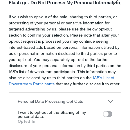
Flash.gr -
Do Not Process My Personal Information
If you wish to opt-out of the sale, sharing to third parties, or
processing of your personal or sensitive information for
targeted advertising by us, please use the below opt-out
section to confirm your selection. Please note that after your
opt-out request is processed you may continue seeing
interest-based ads based on personal information utilized by
us or personal information disclosed to third parties prior to
your opt-out. You may separately opt-out of the further
disclosure of your personal information by third parties on the
IAB’s list of downstream participants. This information may
also be disclosed by us to third parties on the
IAB’s List of
Downstream Participants
that may further disclose it to other
third parties.
Please note that this website/app uses one or more Google
Personal Data Processing Opt Outs
services and may gather and store information including but
not limited to your visit or usage behaviour. You may click to
I want to opt-out of the Sharing of my
personal data.
grant or deny consent to Google and its third-party tags to
Opted In
use your data for below specified purposes in below Google