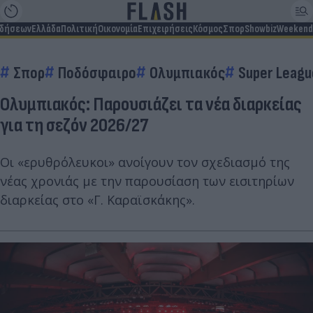
ιδήσεων
Ελλάδα
Πολιτική
Οικονομία
Επιχειρήσεις
Κόσμος
Σπορ
Showbiz
Weekend
Σπορ
Ποδόσφαιρο
Ολυμπιακός
Super Leagu
Ολυμπιακός: Παρουσιάζει τα νέα διαρκείας
για τη σεζόν 2026/27
Οι «ερυθρόλευκοι» ανοίγουν τον σχεδιασμό της
νέας χρονιάς με την παρουσίαση των εισιτηρίων
διαρκείας στο «Γ. Καραϊσκάκης».