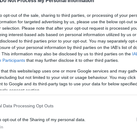
Do Not Process My Personal Information
ην πλευρά του, ο ηγέτης των Δημοκρατικών στη Γερ
ι οι Αμερικανοί πληρώνουν το τίμημα για ένα «ιστο
to opt-out of the sale, sharing to third parties, or processing of your per
ρομές εξωτερικής πολιτικής στην ιστορία των ΗΠΑ.
formation for targeted advertising by us, please use the below opt-out s
r selection. Please note that after your opt-out request is processed y
eing interest-based ads based on personal information utilized by us or
ισμένη ανάρτηση λέγοντας: «Έχω λοιπόν το Ιράν στ
disclosed to third parties prior to your opt-out. You may separately opt-
ν τα πάντα και, για πρώτη φορά εδώ και δεκαετίες,
losure of your personal information by third parties on the IAB’s list of
. This information may also be disclosed by us to third parties on the
IA
τον πρόεδρό τους, εμένα.
Participants
that may further disclose it to other third parties.
 that this website/app uses one or more Google services and may gath
including but not limited to your visit or usage behaviour. You may click 
 to Google and its third-party tags to use your data for below specifi
ogle consent section.
l Data Processing Opt Outs
o opt-out of the Sharing of my personal data.
In