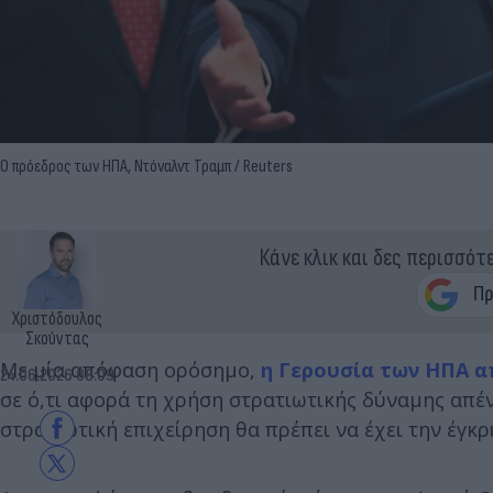
Ο πρόεδρος των ΗΠΑ, Ντόναλντ Τραμπ / Reuters
Κάνε κλικ και δες περισσότ
Χριστόδουλος
Σκούντας
Με μία απόφαση ορόσημο,
η Γερουσία των ΗΠΑ α
24.06.2026 08:09
σε ό,τι αφορά τη χρήση στρατιωτικής δύναμης απέν
στρατιωτική επιχείρηση θα πρέπει να έχει την έγκρ