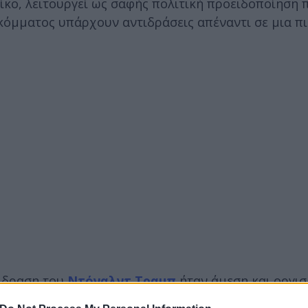
ίκο, λειτουργεί ως σαφής πολιτική προειδοποίηση 
κόμματος υπάρχουν αντιδράσεις απέναντι σε μια π
τίδραση του
Ντόναλντ Τραμπ
ήταν άμεση και οργισ
την ψηφοφορία άκαιρη και χωρίς νόημα, κατηγορών