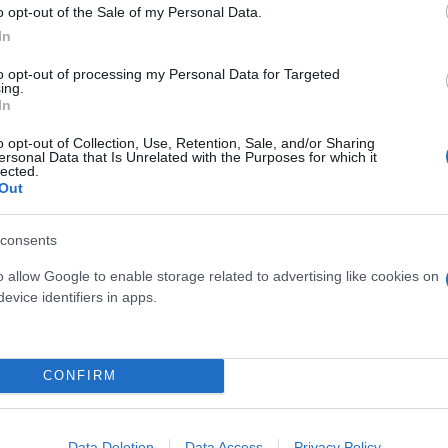
o opt-out of the Sale of my Personal Data.
In
to opt-out of processing my Personal Data for Targeted
ρήσει σε μια κακώς συγχρονισμένη και χωρίς ουσί
ing.
In
στον Νο1 χορηγό της τρομοκρατίας παγκοσμίως ότι
αι ότι πρέπει να σταματήσω, προσφέροντας έτσι βοή
o opt-out of Collection, Use, Retention, Sale, and/or Sharing
ersonal Data that Is Unrelated with the Purposes for which it
lected.
Out
ζί με τους Δημοκρατικούς και το Ιράν ρώτησε του
consents
 γερουσιαστές μόλις έκαναν τη δουλειά μου πιο δύσ
o allow Google to enable storage related to advertising like cookies on
 γιατί εγώ πάντα ολοκληρώνω αυτό που ξεκινώ!».
evice identifiers in apps.
CONFIRM
Data Deletion
Data Access
Privacy Policy