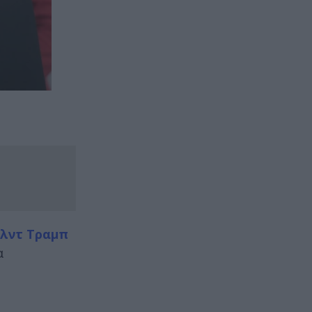
αλντ Τραμπ
α