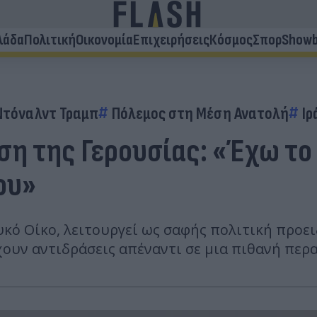
λάδα
Πολιτική
Οικονομία
Επιχειρήσεις
Κόσμος
Σπορ
Showb
Ντόναλντ Τραμπ
Πόλεμος στη Μέση Ανατολή
Ιρ
η της Γερουσίας: «Έχω το Ι
ου»
υκό Οίκο, λειτουργεί ως σαφής πολιτική προε
υν αντιδράσεις απέναντι σε μια πιθανή περα