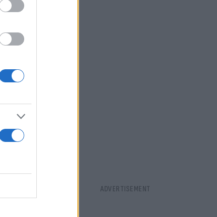
α ψηφοφορία
 οι Ηνωμένες
θεια και
ς
κολη, αλλά