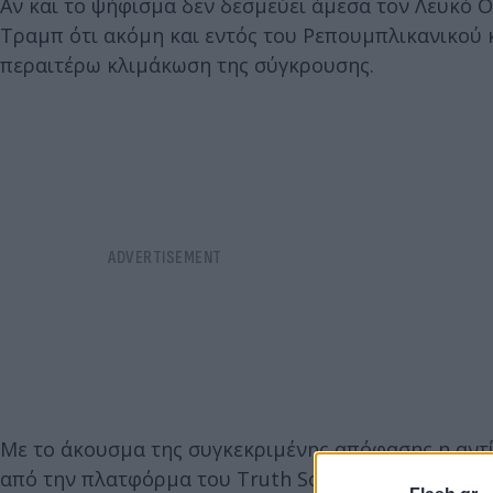
Αν και το ψήφισμα δεν δεσμεύει άμεσα τον Λευκό Ο
Τραμπ ότι ακόμη και εντός του Ρεπουμπλικανικού 
περαιτέρω κλιμάκωση της σύγκρουσης.
Με το άκουσμα της συγκεκριμένης απόφασης η αν
από την πλατφόρμα του Truth Social χαρακτήρισε 