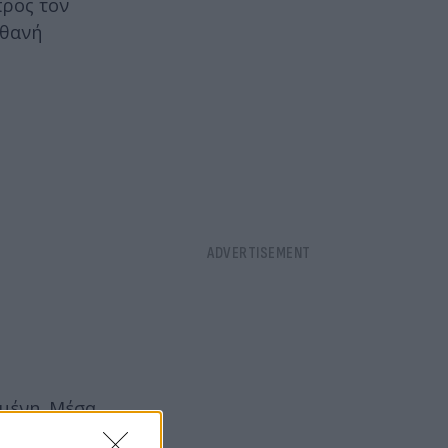
προς τον
ιθανή
μένη. Μέσα
τας τους