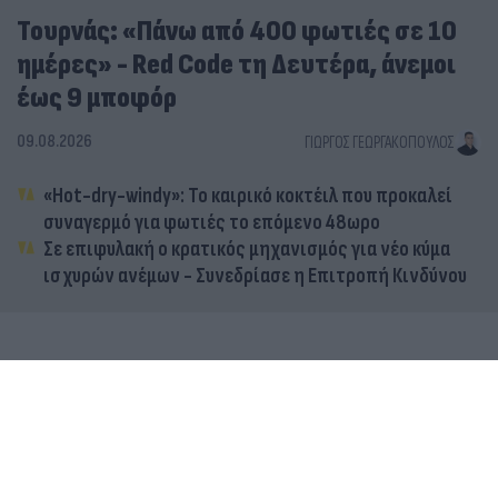
Τουρνάς: «Πάνω από 400 φωτιές σε 10
ημέρες» - Red Code τη Δευτέρα, άνεμοι
έως 9 μποφόρ
09.08.2026
ΓΙΏΡΓΟΣ ΓΕΩΡΓΑΚΌΠΟΥΛΟΣ
«Hot-dry-windy»: Το καιρικό κοκτέιλ που προκαλεί
συναγερμό για φωτιές το επόμενο 48ωρο
Σε επιφυλακή ο κρατικός μηχανισμός για νέο κύμα
ισχυρών ανέμων - Συνεδρίασε η Επιτροπή Κινδύνου