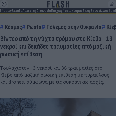
ιδήσεων
Ελλάδα
Πολιτική
Οικονομία
Επιχειρήσεις
Κόσμος
Σπορ
Showbiz
Weekend
Κόσμος
Ρωσία
Πόλεμος στην Ουκρανία
Κίε
Βίντεο από τη νύχτα τρόμου στο Κίεβο - 13
νεκροί και δεκάδες τραυματίες από μαζική
ρωσική επίθεση
Τουλάχιστον 13 νεκροί και 86 τραυματίες στο
Κίεβο από μαζική ρωσική επίθεση με πυραύλους
και drones, σύμφωνα με τις ουκρανικές αρχές.