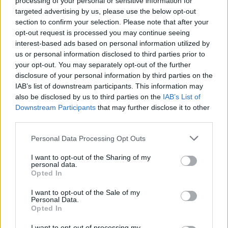
processing of your personal or sensitive information for
targeted advertising by us, please use the below opt-out
section to confirm your selection. Please note that after your
opt-out request is processed you may continue seeing
interest-based ads based on personal information utilized by
us or personal information disclosed to third parties prior to
your opt-out. You may separately opt-out of the further
disclosure of your personal information by third parties on the
WATCH: Massive overnight Russian missile and
IAB’s list of downstream participants. This information may
drone attack on Kyiv.
also be disclosed by us to third parties on the
IAB’s List of
Downstream Participants
that may further disclose it to other
third parties.
Raw footage shows explosions, air-defense
interceptions, and fires across the capital as
Please note that this website/app uses one or more Google
Personal Data Processing Opt Outs
residential buildings were struck.
services and may gather and store information including but
not limited to your visit or usage behaviour. You may click to
I want to opt-out of the Sharing of my
personal data.
grant or deny consent to Google and its third-party tags to
Opted In
Zelensky cut short his visit to Ireland in the wake of
use your data for below specified purposes in below Google
the attack.
pic.twitter.com/pSrR578is8
consent section.
I want to opt-out of the Sale of my
Personal Data.
— Clash Report (@clashreport)
July 2, 2026
Opted In
I want to opt-out of processing my