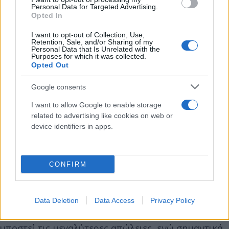
Όπως ανακοινώθηκε, βασικός στόχος της επίθεσης
Personal Data for Targeted Advertising.
ήταν η πρωτεύουσα Κίεβο, όπου καταγράφηκαν τα
Opted In
περισσότερα πλήγματα και οι μεγαλύτερες
I want to opt-out of Collection, Use,
Retention, Sale, and/or Sharing of my
απώλειες.
Personal Data that Is Unrelated with the
Purposes for which it was collected.
Opted Out
Πάνω από 2 εκατομμύριο στρατιωτικά θύματα
Google consents
από την αρχή του πολέμου
I want to allow Google to enable storage
Σε παράλληλη έκθεση του Center for Strategic and
related to advertising like cookies on web or
device identifiers in apps.
International Studies (CSIS), εκτιμάται ότι ο
πόλεμος στην Ουκρανία έχει προκαλέσει πάνω από
δύο εκατομμύρια στρατιωτικά θύματα (νεκρούς,
CONFIRM
τραυματίες και αγνοούμενους) και από τις δύο
πλευρές από την έναρξη της εισβολής το 2022.
Data Deletion
Data Access
Privacy Policy
Σύμφωνα με την ίδια εκτίμηση, η Ρωσία έχει
υποστεί τις μεγαλύτερες απώλειες, ενώ σημαντικά