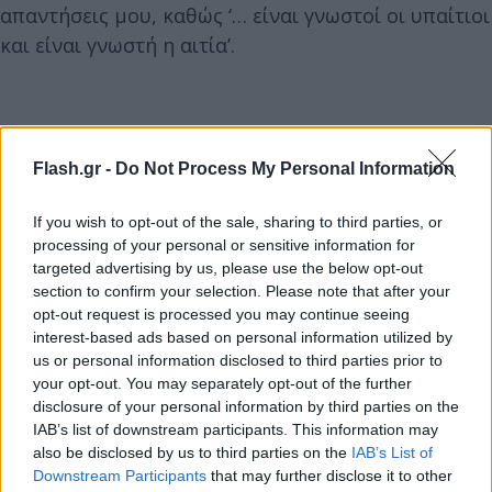
απαντήσεις μου, καθώς ‘… είναι γνωστοί οι υπαίτιοι
και είναι γνωστή η αιτία’.
Flash.gr -
Do Not Process My Personal Information
If you wish to opt-out of the sale, sharing to third parties, or
processing of your personal or sensitive information for
targeted advertising by us, please use the below opt-out
section to confirm your selection. Please note that after your
Στη διαδρομή μου στέκομαι πάντα όρθιος και
opt-out request is processed you may continue seeing
interest-based ads based on personal information utilized by
δυνατός. Το ίδιο θα κάνω και τώρα. Ήδη
us or personal information disclosed to third parties prior to
ενημέρωσα τους συναδέλφους της παράταξής μου
your opt-out. You may separately opt-out of the further
στη ΓΣΕΕ, καθώς και την Εκτελεστική Επιτροπή.
disclosure of your personal information by third parties on the
IAB’s list of downstream participants. This information may
also be disclosed by us to third parties on the
IAB’s List of
Downstream Participants
that may further disclose it to other