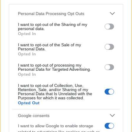
third parties.
Please note that this website/app uses one or more Google
Personal Data Processing Opt Outs
services and may gather and store information including but
not limited to your visit or usage behaviour. You may click to
I want to opt-out of the Sharing of my
personal data.
grant or deny consent to Google and its third-party tags to
Opted In
use your data for below specified purposes in below Google
consent section.
I want to opt-out of the Sale of my
Personal Data.
Opted In
I want to opt-out of processing my
Personal Data for Targeted Advertising.
Opted In
I want to opt-out of Collection, Use,
Retention, Sale, and/or Sharing of my
Personal Data that Is Unrelated with the
Purposes for which it was collected.
Opted Out
Google consents
I want to allow Google to enable storage