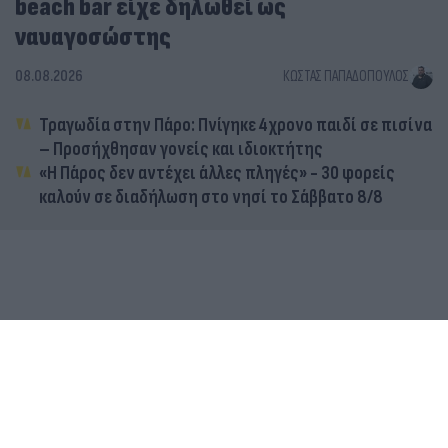
beach bar είχε δηλωθεί ως
ναυαγοσώστης
08.08.2026
ΚΏΣΤΑΣ ΠΑΠΑΔΌΠΟΥΛΟΣ
Τραγωδία στην Πάρο: Πνίγηκε 4χρονο παιδί σε πισίνα
– Προσήχθησαν γονείς και ιδιοκτήτης
«Η Πάρος δεν αντέχει άλλες πληγές» - 30 φορείς
καλούν σε διαδήλωση στο νησί το Σάββατο 8/8