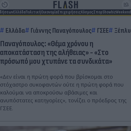
ιδήσεων
Ελλάδα
Πολιτική
Οικονομία
Επιχειρήσεις
Κόσμος
Σπορ
Showbiz
Weekend
Ελλάδα
Γιάννης Παναγόπουλος
ΓΣΕΕ
Ξέπλυ
Παναγόπουλος: «Θέμα χρόνου η
αποκατάσταση της αλήθειας» - «Στο
πρόσωπό μου χτυπάνε τα συνδικάτα»
«Δεν είναι η πρώτη φορά που βρίσκομαι στο
στόχαστρο συκοφαντών ούτε η πρώτη φορά που
καλούμαι να αποκρούσω αβάσιμες και
ανυπόστατες κατηγορίες», τονίζει ο πρόεδρος της
ΓΣΕΕ.