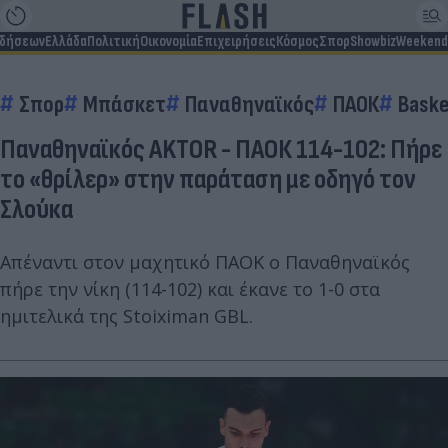
ιδήσεων
Ελλάδα
Πολιτική
Οικονομία
Επιχειρήσεις
Κόσμος
Σπορ
Showbiz
Weekend
Σπορ
Μπάσκετ
Παναθηναϊκός
ΠΑΟΚ
Baske
Παναθηναϊκός AKTOR - ΠΑΟΚ 114-102: Πήρε
το «θρίλερ» στην παράταση με οδηγό τον
Σλούκα
Απέναντι στον μαχητικό ΠΑΟΚ ο Παναθηναϊκός
πήρε την νίκη (114-102) και έκανε το 1-0 στα
ημιτελικά της Stoiximan GBL.