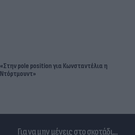
«Στην pole position για Κωνσταντέλια η
Ντόρτμουντ»
Για να μην μένεις στο σκοτάδι...