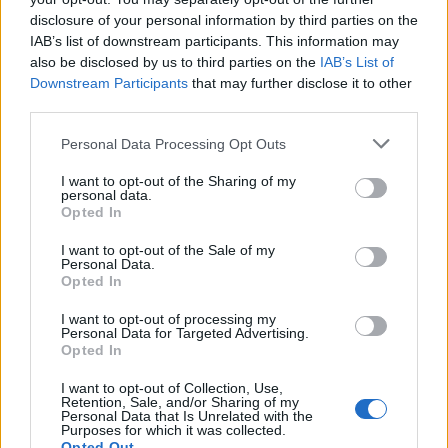
disclosure of your personal information by third parties on the
IAB’s list of downstream participants. This information may
also be disclosed by us to third parties on the
IAB’s List of
Downstream Participants
that may further disclose it to other
third parties.
Please note that this website/app uses one or more Google
Personal Data Processing Opt Outs
services and may gather and store information including but
not limited to your visit or usage behaviour. You may click to
I want to opt-out of the Sharing of my
personal data.
grant or deny consent to Google and its third-party tags to
Opted In
use your data for below specified purposes in below Google
consent section.
I want to opt-out of the Sale of my
Personal Data.
Opted In
I want to opt-out of processing my
Personal Data for Targeted Advertising.
Opted In
I want to opt-out of Collection, Use,
Retention, Sale, and/or Sharing of my
Personal Data that Is Unrelated with the
Purposes for which it was collected.
Opted Out