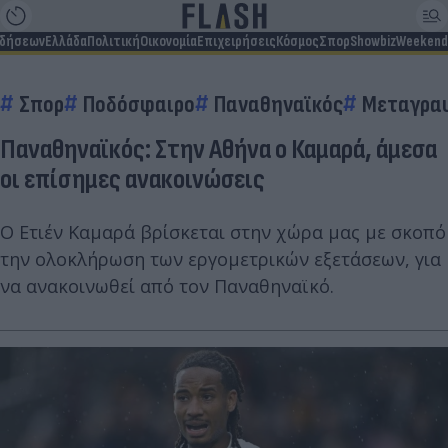
ιδήσεων
Ελλάδα
Πολιτική
Οικονομία
Επιχειρήσεις
Κόσμος
Σπορ
Showbiz
Weekend
Σπορ
Ποδόσφαιρο
Παναθηναϊκός
Μεταγρα
Παναθηναϊκός: Στην Αθήνα ο Καμαρά, άμεσα
οι επίσημες ανακοινώσεις
Ο Ετιέν Καμαρά βρίσκεται στην χώρα μας με σκοπό
την ολοκλήρωση των εργομετρικών εξετάσεων, για
να ανακοινωθεί από τον Παναθηναϊκό.