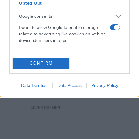
για περισσότερα από 3.500 λεπτά.
Opted Out
Google consents
I want to allow Google to enable storage
related to advertising like cookies on web or
device identifiers in apps.
CONFIRM
Data Deletion
Data Access
Privacy Policy