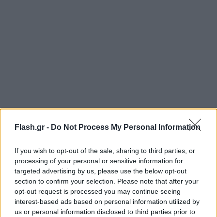
Flash.gr -
Do Not Process My Personal Information
If you wish to opt-out of the sale, sharing to third parties, or
Ποιος είναι ο Ετιέν Καμαρά
processing of your personal or sensitive information for
targeted advertising by us, please use the below opt-out
Ο Γάλλος χαφ έκανε τα πρώτα του ποδοσφαιρικά
section to confirm your selection. Please note that after your
opt-out request is processed you may continue seeing
βήματα στις ακαδημίες της Τορσί, πριν
interest-based ads based on personal information utilized by
μετακινηθεί το 2019 στην Ανζέ. Οι εμφανίσεις του
us or personal information disclosed to third parties prior to