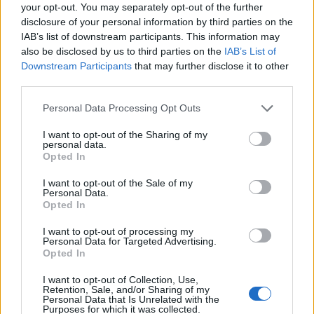
εκεί προσέλκυσαν το ενδιαφέρον της
your opt-out. You may separately opt-out of the further
Χάντερσφιλντ, η οποία τον ενέταξε στο δυναμικό
disclosure of your personal information by third parties on the
IAB’s list of downstream participants. This information may
της το 2020, δίνοντάς του σταδιακά την ευκαιρία να
also be disclosed by us to third parties on the
IAB’s List of
εξελιχθεί από τα τμήματα υποδομής μέχρι την
Downstream Participants
that may further disclose it to other
πρώτη ομάδα.
third parties.
Please note that this website/app uses one or more Google
Personal Data Processing Opt Outs
Το 2023 ακολούθησε η μεταγραφή του στην
services and may gather and store information including but
not limited to your visit or usage behaviour. You may click to
I want to opt-out of the Sharing of my
Ουντινέζε, ενώ λίγους μήνες αργότερα μετακόμισε
personal data.
grant or deny consent to Google and its third-party tags to
Opted In
στο Βέλγιο για λογαριασμό της Σαρλερουά, όπου
use your data for below specified purposes in below Google
πραγματοποίησε την πιο παραγωγική σεζόν της
consent section.
I want to opt-out of the Sale of my
Personal Data.
καριέρας του.
Opted In
I want to opt-out of processing my
Την αγωνιστική περίοδο που ολοκληρώθηκε
Personal Data for Targeted Advertising.
Opted In
κατέγραψε 44 συμμετοχές σε όλες τις
διοργανώσεις, σημειώνοντας δύο γκολ και
I want to opt-out of Collection, Use,
Retention, Sale, and/or Sharing of my
μοιράζοντας τρεις ασίστ, ενώ συνολικά αγωνίστηκε
Personal Data that Is Unrelated with the
Purposes for which it was collected.