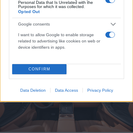
Personal Data that Is Unrelated with the
επενδύσεις, εμπρός καθίσματα με λειτουργία
Purposes for which it was collected.
μασάζ 8 σημείων, πτυσσόμενο τραπεζάκι στην
Opted Out
πλάτη του συνοδηγού, ενσωματωμένο ψυγείο 6,6
Google consents
λίτρων και φίλτρο αέρα PM 2.5 με αισθητήρα
I want to allow Google to enable storage
ποιότητας αέρα, στοιχεία που αναβαθμίζουν
related to advertising like cookies on web or
ακόμη περισσότερο τον χαρακτήρα του
device identifiers in apps.
αυτοκινήτου.
CONFIRM
Data Deletion
Data Access
Privacy Policy