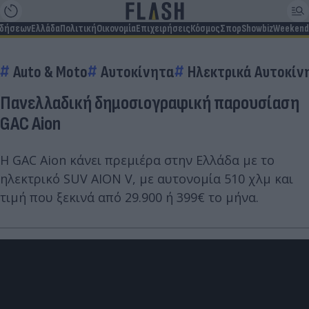
ιδήσεων
Ελλάδα
Πολιτική
Οικονομία
Επιχειρήσεις
Κόσμος
Σπορ
Showbiz
Weekend
Auto & Moto
Αυτοκίνητα
Ηλεκτρικά Αυτοκίν
Πανελλαδική δημοσιογραφική παρουσίαση
GAC Aion
Η GAC Aion κάνει πρεμιέρα στην Ελλάδα με το
ηλεκτρικό SUV AION V, με αυτονομία 510 χλμ και
τιμή που ξεκινά από 29.900 ή 399€ το μήνα.