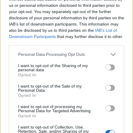
us or personal information disclosed to third parties prior to
your opt-out. You may separately opt-out of the further
disclosure of your personal information by third parties on the
IAB’s list of downstream participants. This information may
also be disclosed by us to third parties on the
IAB’s List of
Downstream Participants
that may further disclose it to other
Άνεση εξοπλισμός τεχνολογία
third parties.
Please note that this website/app uses one or more Google
Personal Data Processing Opt Outs
Στο κομμάτι της άνεσης, το AION V κινείται σε
services and may gather and store information including but
επίπεδα που συναντά κανείς συχνά σε premium
not limited to your visit or usage behaviour. You may click to
I want to opt-out of the Sharing of my
personal data.
προτάσεις. Πανοραμική ηλιοροφή 2,14 m² με
grant or deny consent to Google and its third-party tags to
Opted In
use your data for below specified purposes in below Google
ηλεκτρικό σκιάδιο, θερμαινόμενα και αεριζόμενα
consent section.
I want to opt-out of the Sale of my
εμπρός καθίσματα, θερμαινόμενα πίσω καθίσματα,
Personal Data.
Opted In
προηγμένη ηχομόνωση με ακουστικά κρύσταλλα
και ηχοσύστημα «Belgium Premium» με 9 ηχεία
I want to opt-out of processing my
Personal Data for Targeted Advertising.
συνθέτουν ένα περιβάλλον ταξιδιού με χαμηλό
Opted In
θόρυβο και υψηλή ποιότητα ακρόασης. Στην
I want to opt-out of Collection, Use,
έκδοση Luxury προστίθενται δερμάτινες
Retention, Sale, and/or Sharing of my