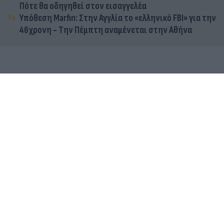
Πότε θα οδηγηθεί στον εισαγγελέα
Υπόθεση Marfin: Στην Αγγλία το «ελληνικό FBI» για την
46χρονη - Την Πέμπτη αναμένεται στην Αθήνα