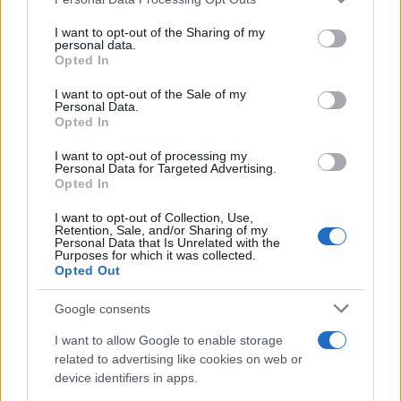
services and may gather and store information including but
not limited to your visit or usage behaviour. You may click to
I want to opt-out of the Sharing of my
personal data.
grant or deny consent to Google and its third-party tags to
Opted In
use your data for below specified purposes in below Google
consent section.
I want to opt-out of the Sale of my
Personal Data.
Opted In
I want to opt-out of processing my
Personal Data for Targeted Advertising.
Opted In
I want to opt-out of Collection, Use,
Retention, Sale, and/or Sharing of my
Personal Data that Is Unrelated with the
Purposes for which it was collected.
Opted Out
Η πρόγνωση του καιρού μέχρι και την Πέμπτη
Google consents
Αναλυτικά, η πρόγνωση του καιρού από την ΕΜΥ,
I want to allow Google to enable storage
related to advertising like cookies on web or
μέχρι και την επόμενη Πέμπτη:
device identifiers in apps.