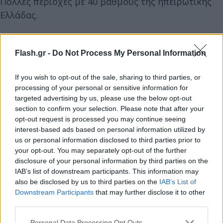
Πολλές περιοχές με 40 βαθμούς της ηπειρωτικής
Ελλάδας.
Ουσιαστική αποκλιμάκωση του καύσωνα από την
Flash.gr -
Do Not Process My Personal Information
Κυριακή 27/7, με εντυπωσιακή πτώση της
θερμοκρασίας».
If you wish to opt-out of the sale, sharing to third parties, or
processing of your personal or sensitive information for
targeted advertising by us, please use the below opt-out
section to confirm your selection. Please note that after your
opt-out request is processed you may continue seeing
interest-based ads based on personal information utilized by
us or personal information disclosed to third parties prior to
your opt-out. You may separately opt-out of the further
disclosure of your personal information by third parties on the
IAB’s list of downstream participants. This information may
also be disclosed by us to third parties on the
IAB’s List of
Downstream Participants
that may further disclose it to other
third parties.
Please note that this website/app uses one or more Google
Personal Data Processing Opt Outs