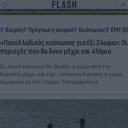
ιδήσεων
Ελλάδα
Πολιτική
Οικονομία
Επιχειρήσεις
Κόσμος
Σπορ
Showbiz
Weekend
Καιρός
Πρόγνωση καιρού
Καύσωνας
ΕΜΥ (Ε
«Πανελλαδικός καύσωνας για έξι 24ωρα»: Οι
περιοχές που θα δουν μέχρι και 45άρια
Σε κλοιό καύσωνα θα βρεθεί η χώρα από την
Κυριακή μέχρι και την... επόμενη Κυριακή η χώρα,
σύμφωνα με τον Γιώργο Τσατραφύλλια.