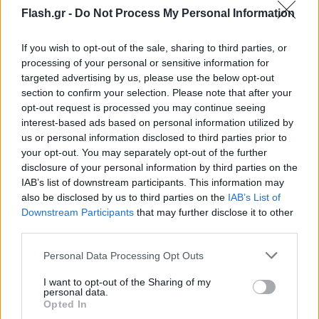
Flash.gr -
Do Not Process My Personal Information
If you wish to opt-out of the sale, sharing to third parties, or
processing of your personal or sensitive information for
targeted advertising by us, please use the below opt-out
section to confirm your selection. Please note that after your
opt-out request is processed you may continue seeing
interest-based ads based on personal information utilized by
us or personal information disclosed to third parties prior to
your opt-out. You may separately opt-out of the further
disclosure of your personal information by third parties on the
IAB’s list of downstream participants. This information may
also be disclosed by us to third parties on the
IAB’s List of
Downstream Participants
that may further disclose it to other
third parties.
Please note that this website/app uses one or more Google
Personal Data Processing Opt Outs
services and may gather and store information including but
not limited to your visit or usage behaviour. You may click to
I want to opt-out of the Sharing of my
personal data.
grant or deny consent to Google and its third-party tags to
Opted In
use your data for below specified purposes in below Google