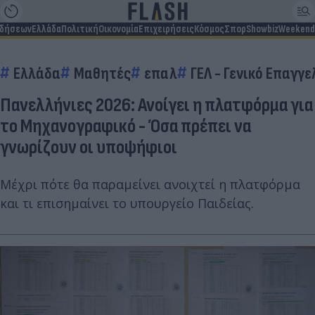
ιδήσεων
Ελλάδα
Πολιτική
Οικονομία
Επιχειρήσεις
Κόσμος
Σπορ
Showbiz
Weekend
Ελλάδα
Μαθητές
επαλ
ΓΕΛ - Γενικό Επαγγ
Πανελλήνιες 2026: Ανοίγει η πλατφόρμα για
το Μηχανογραφικό - Όσα πρέπει να
γνωρίζουν οι υποψήφιοι
Μέχρι πότε θα παραμείνει ανοιχτεί η πλατφόρμα
και τι επισημαίνει το υπουργείο Παιδείας.