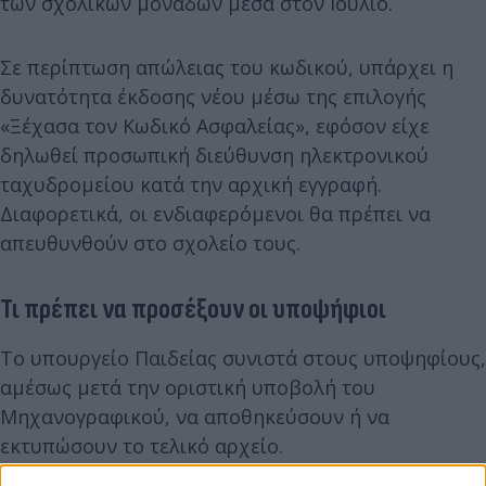
των σχολικών μονάδων μέσα στον Ιούλιο.
Σε περίπτωση απώλειας του κωδικού, υπάρχει η
δυνατότητα έκδοσης νέου μέσω της επιλογής
«Ξέχασα τον Κωδικό Ασφαλείας», εφόσον είχε
δηλωθεί προσωπική διεύθυνση ηλεκτρονικού
ταχυδρομείου κατά την αρχική εγγραφή.
Διαφορετικά, οι ενδιαφερόμενοι θα πρέπει να
απευθυνθούν στο σχολείο τους.
Τι πρέπει να προσέξουν οι υποψήφιοι
Το υπουργείο Παιδείας συνιστά στους υποψηφίους,
αμέσως μετά την οριστική υποβολή του
Μηχανογραφικού, να αποθηκεύσουν ή να
εκτυπώσουν το τελικό αρχείο.