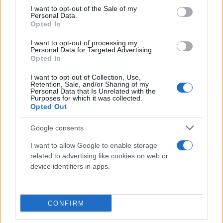
consent section.
I want to opt-out of the Sale of my
Personal Data.
Opted In
I want to opt-out of processing my
Personal Data for Targeted Advertising.
Opted In
I want to opt-out of Collection, Use,
Retention, Sale, and/or Sharing of my
Personal Data that Is Unrelated with the
Purposes for which it was collected.
Το οριστικοποιημένο Μηχανογραφικό φέρει
Opted Out
αυτόματα αριθμό πρωτοκόλλου, ο οποίος
πιστοποιεί την επιτυχή υποβολή και επιτρέπει
Google consents
στους υποψηφίους να ανατρέχουν στις τελικές
I want to allow Google to enable storage
επιλογές τους.
related to advertising like cookies on web or
device identifiers in apps.
Υπενθυμίζεται ότι μετά τη λήξη της προθεσμίας
δεν θα είναι δυνατή καμία νέα οριστικοποίηση ή
CONFIRM
τροποποίηση των δηλώσεων.