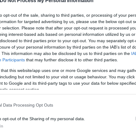
Do Not Process My Personal Information
to opt-out of the sale, sharing to third parties, or processing of your per
formation for targeted advertising by us, please use the below opt-out s
ς, αγωνιστικές αλλά και οικογενειακές. Η πίστα, η 
r selection. Please note that after your opt-out request is processed y
eing interest-based ads based on personal information utilized by us or
ade 1», χαρακτηρίζεται από τη μεγάλη ευθεία, τη «M
disclosed to third parties prior to your opt-out. You may separately opt-
ν το διάστημα 2000–2005, η πίστα προσφέρει 247 πι
losure of your personal information by third parties on the IAB’s list of
υ είναι και η μεγαλύτερη σε μήκος διαμόρφωσή της.
. This information may also be disclosed by us to third parties on the
IA
 μπλε ζώνες διαφυγής, οι οποίες έχουν κατασκευαστε
Participants
that may further disclose it to other third parties.
ίται αντί για αμμοπαγίδες.
 that this website/app uses one or more Google services and may gath
including but not limited to your visit or usage behaviour. You may click 
 to Google and its third-party tags to use your data for below specifi
ogle consent section.
l Data Processing Opt Outs
o opt-out of the Sharing of my personal data.
In