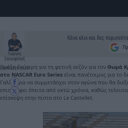
Κάνε κλικ και δες περισσότ
Γιώργος
Σκευοφύλαξ
Πράξη δεύτερη για τη φετινή σεζόν για τον
Θωμά Κ
20.05.2026 15:00
στο NASCAR Euro Series
είναι πανέτοιμος για το 
Γαλλία για να συμμετάσχει στον αγώνα που θα διεξ
επιστρέφει έπειτα από οκτώ χρόνια, καθώς τελευταί
επίσκεψη στην πίστα στο Le Castellet.