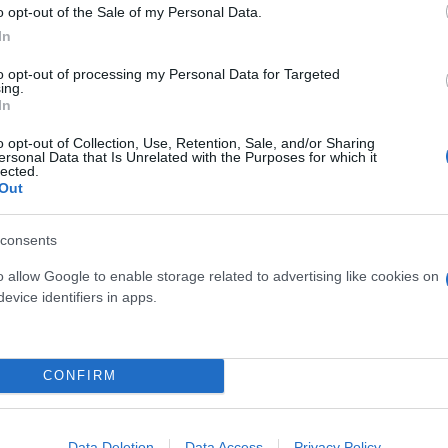
o opt-out of the Sale of my Personal Data.
In
to opt-out of processing my Personal Data for Targeted
ing.
In
ατά την περυσινή σεζόν, ο Θωμάς Κρασώνης τη φετι
o opt-out of Collection, Use, Retention, Sale, and/or Sharing
hevrolet Camaro με τον αριθμό «13» της κορυφαίας
ersonal Data that Is Unrelated with the Purposes for which it
lected.
ηρικτής της προσπάθειας του Θωμά Κρασώνη στο N
Out
consents
o allow Google to enable storage related to advertising like cookies on
evice identifiers in apps.
CONFIRM
Data Deletion
Data Access
Privacy Policy