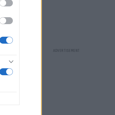
νή σεζόν
 ομάδας του
ASCAR Euro