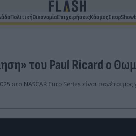
λάδα
Πολιτική
Οικονομία
Επιχειρήσεις
Κόσμος
Σπορ
Showb
ληση» του Paul Ricard ο Θ
25 στο NASCAR Euro Series είναι πανέτοιμος γ