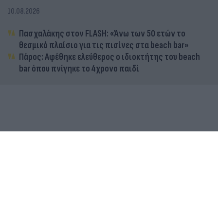
10.08.2026
Πασχαλάκης στον FLASH: «Άνω των 50 ετών το
θεσμικό πλαίσιο για τις πισίνες στα beach bar»
Πάρος: Αφέθηκε ελεύθερος ο ιδιοκτήτης του beach
bar όπου πνίγηκε το 4χρονο παιδί