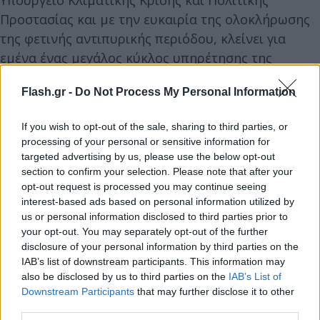
Προστασίας και με την ευκαιρία της ολοκλήρωσης
της φετινής αντιπυρικής περιόδου, κλείνει για
εμένα ένας μεγάλος κύκλος υπηρέτησης της
αποστολής της Πολιτικής Προστασίας της
Flash.gr -
Do Not Process My Personal Information
Χώρας. Αποχωρώντας λοιπόν, θέλω να
ευχαριστήσω όλους όσους συνεργαστήκαμε και
If you wish to opt-out of the sale, sharing to third parties, or
συνέβαλαν στην προσπάθεια δημιουργίας του
processing of your personal or sensitive information for
Μηχανισμού αντιμετώπισης των φυσικών
targeted advertising by us, please use the below opt-out
καταστροφών και του νέου Πυροσβεστικού
section to confirm your selection. Please note that after your
opt-out request is processed you may continue seeing
Σώματος. Μα πάνω από όλους θέλω να
interest-based ads based on personal information utilized by
ευχαριστήσω τον πρωθυπουργό μας, τον Κυριάκο
us or personal information disclosed to third parties prior to
Μητσοτάκη, για την τιμή που μου έκανε και την
your opt-out. You may separately opt-out of the further
disclosure of your personal information by third parties on the
εμπιστοσύνη που μου έδειξε, αναθέτοντάς μου
IAB’s list of downstream participants. This information may
αυτή την υψηλών απαιτήσεων αποστολή. Είναι
also be disclosed by us to third parties on the
IAB’s List of
εκείνος που πρώτος προέβλεψε και μίλησε για
Downstream Participants
that may further disclose it to other
κλιματική κρίση και είδε την ανάγκη δημιουργίας
third parties.