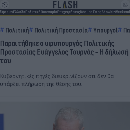
ιδήσεων
Ελλάδα
Πολιτική
Οικονομία
Επιχειρήσεις
Κόσμος
Σπορ
Showbiz
Weekend
Πολιτική
Πολιτική Προστασία
Υπουργοί
Πα
Παραιτήθηκε ο υφυπουργός Πολιτικής
Προστασίας Ευάγγελος Τουρνάς - Η δήλωσή
του
Κυβερνητικές πηγές διευκρινίζουν ότι δεν θα
υπάρξει πλήρωση της θέσης του.