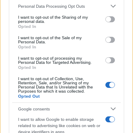
ενός ξεχωριστού Υπουργείου και με την δική του
Please note that this website/app uses one or more Google
Personal Data Processing Opt Outs
εντολή και στήριξη προχωρήσαμε στο νέο
services and may gather and store information including but
not limited to your visit or usage behaviour. You may click to
I want to opt-out of the Sharing of my
σύγχρονο Πυροσβεστικό Σώμα».
personal data.
grant or deny consent to Google and its third-party tags to
Opted In
use your data for below specified purposes in below Google
Κεφαλογιάννης: «Η παρακαταθήκη του στο
consent section.
I want to opt-out of the Sale of my
Personal Data.
Υπουργείο θα είναι πάντα ζωντανή και
Opted In
έντονη»
I want to opt-out of processing my
Personal Data for Targeted Advertising.
Opted In
Σε δήλωσή του για την αποχώρηση του Ευάγγελου
Τουρνά, ο υπουργού Κλιματικής Κρίσης και
I want to opt-out of Collection, Use,
Retention, Sale, and/or Sharing of my
Πολιτικής Προστασίας Γιάννης Κεφαλογιάννης
Personal Data that Is Unrelated with the
Purposes for which it was collected.
τόνισε: ««Με βαθύ σεβασμό και ειλικρινή
Opted Out
συγκίνηση θέλω να εκφράσω τις θερμότερες
ευχαριστίες μου προς τον υφυπουργό κ. Ευάγγελο
Google consents
Τουρνά, έναν πολύτιμο συνεργάτη μου, για την
I want to allow Google to enable storage
εξαιρετική και πολυδιάστατη προσφορά του στο
related to advertising like cookies on web or
device identifiers in apps.