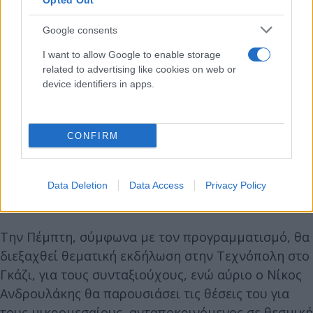
Opted Out
Google consents
I want to allow Google to enable storage
related to advertising like cookies on web or
device identifiers in apps.
CONFIRM
Data Deletion
Data Access
Privacy Policy
Την Πέμπτη, σύμφωνα με τον προγραμματισμό, θα
διεξαχθεί θεματική εκδήλωση στην Τεχνόπολη στο
Γκάζι, για τους συνταξιούχους, ενώ αύριο ο Νίκος
Ανδρουλάκης θα παρουσιάσει τις θέσεις του για
τους μικρομεσαίους, ανταποκρινόμενος σε θεσμική