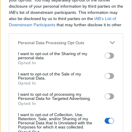
your opt-out. You may separately opt-out of the further
Ελλάδας όπου τονίστηκε ότι «η ακρίβεια δεν
disclosure of your personal information by third parties on the
αντιμετωπίζεται με αποσπασματικές ανακοινώσεις
IAB’s list of downstream participants. This information may
also be disclosed by us to third parties on the
IAB’s List of
και επικοινωνιακά μέτρα χωρίς πραγματικό
Downstream Participants
that may further disclose it to other
αντίκρισμα».
third parties.
Please note that this website/app uses one or more Google
Personal Data Processing Opt Outs
services and may gather and store information including but
not limited to your visit or usage behaviour. You may click to
I want to opt-out of the Sharing of my
personal data.
grant or deny consent to Google and its third-party tags to
Opted In
use your data for below specified purposes in below Google
consent section.
I want to opt-out of the Sale of my
Personal Data.
Opted In
I want to opt-out of processing my
Personal Data for Targeted Advertising.
Opted In
I want to opt-out of Collection, Use,
Retention, Sale, and/or Sharing of my
Personal Data that Is Unrelated with the
Purposes for which it was collected.