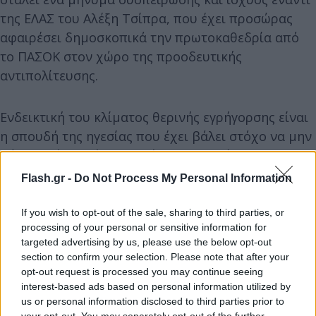
της ΕΛΑΣ του Αλέξη Τσίπρα, που έχει προσώρας
αφαιρέσει δημοσκοπικά την πρωτοκαθεδρία από
το ΠΑΣΟΚ στον χώρο της προοδευτικής
αντιπολίτευσης.
Ενδεικτική του κλίματος θερινής εγρήγορσης είναι
η σπουδή της ηγεσίας που έχει βάλει στόχο να μην
πάει χαμένη «ούτε μια μέρα του Ιουλίου» και στην
κατεύθυνση αυτή ο Νίκος Ανδρουλάκης την
Flash.gr -
Do Not Process My Personal Information
Παρασκευή αναμένει τον Κυριάκο Μητσοτάκη στη
Βουλή σε μια πρόσωπο με πρόσωπο μονομαχία για
If you wish to opt-out of the sale, sharing to third parties, or
processing of your personal or sensitive information for
την ακρίβεια, στο πλαίσιο της «ώρας του
targeted advertising by us, please use the below opt-out
πρωθυπουργού», ενώ το έδαφος της κόντρας
section to confirm your selection. Please note that after your
συντήρησε η χθεσινή συνάντηση των τομεαρχών
opt-out request is processed you may continue seeing
του κύκλου Ανάπτυξης Άννας Διαμαντοπούλου και
interest-based ads based on personal information utilized by
us or personal information disclosed to third parties prior to
Γιώργου Νικητιάδη με την Ένωση Σούπερ Μάρκετ