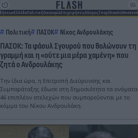
ιδήσεων
Ελλάδα
Πολιτική
Οικονομία
Επιχειρήσεις
Κόσμος
Σπορ
Showbiz
Weekend
Πολιτική
ΠΑΣΟΚ
Νίκος Ανδρουλάκης
ΠΑΣΟΚ: Τα φάουλ Σγουρού που θολώνουν τη
γραμμή και η «ούτε μια μέρα χαμένη» που
ζητά ο Ανδρουλάκης
Την ίδια ώρα, η Επιτροπή Διεύρυνσης και
Συμπαράταξης έδωσε στη δημοσιότητα τα ονόματα
46 επιπλέον στελεχών που συμπορεύονται με το
κόμμα του Νίκου Ανδρουλάκη.