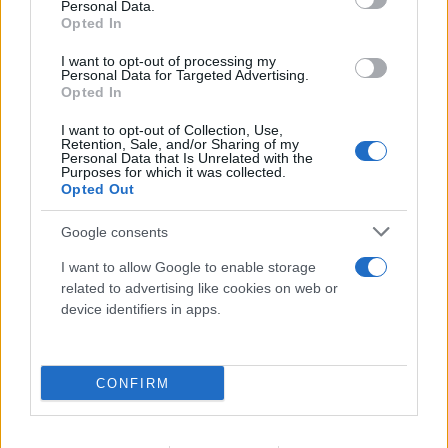
Personal Data.
Opted In
I want to opt-out of processing my
Personal Data for Targeted Advertising.
Opted In
I want to opt-out of Collection, Use,
Retention, Sale, and/or Sharing of my
Personal Data that Is Unrelated with the
Purposes for which it was collected.
Opted Out
Google consents
ΠΑΟΚ - Άντερλεχτ 0-1: «Πλήρωσε» το γρήγορο
I want to allow Google to enable storage
related to advertising like cookies on web or
γκολ και την αστοχία του από την άσπρη βούλα
device identifiers in apps.
06.08.2026
CONFIRM