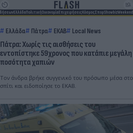
ιδήσεων
Ελλάδα
Πολιτική
Οικονομία
Επιχειρήσεις
Κόσμος
Σπορ
Showbiz
Weekend
Ελλάδα
Πάτρα
ΕΚΑΒ
Local News
Πάτρα: Χωρίς τις αισθήσεις του
εντοπίστηκε 59χρονος που κατάπιε μεγάλη
ποσότητα χαπιών
Τον άνδρα βρήκε συγγενικό του πρόσωπο μέσα στο
σπίτι και ειδοποίησε το ΕΚΑΒ.