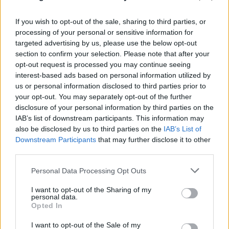
Η χαμηλή στάθμη του Δούναβη στη
If you wish to opt-out of the sale, sharing to third parties, or
processing of your personal or sensitive information for
Βουλγαρία αποκάλυψε τη γέφυρα του
targeted advertising by us, please use the below opt-out
Μεγάλου Κωνσταντίνου
section to confirm your selection. Please note that after your
opt-out request is processed you may continue seeing
06.08.2026
interest-based ads based on personal information utilized by
us or personal information disclosed to third parties prior to
your opt-out. You may separately opt-out of the further
disclosure of your personal information by third parties on the
IAB’s list of downstream participants. This information may
also be disclosed by us to third parties on the
IAB’s List of
Downstream Participants
that may further disclose it to other
third parties.
Please note that this website/app uses one or more Google
Personal Data Processing Opt Outs
services and may gather and store information including but
not limited to your visit or usage behaviour. You may click to
I want to opt-out of the Sharing of my
personal data.
grant or deny consent to Google and its third-party tags to
Opted In
use your data for below specified purposes in below Google
consent section.
I want to opt-out of the Sale of my