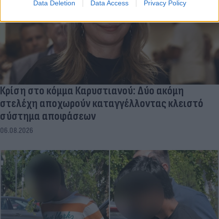
Data Deletion
Data Access
Privacy Policy
Κρίση στο κόμμα Καρυστιανού: Δύο ακόμη
στελέχη αποχωρούν καταγγέλλοντας κλειστό
σύστημα αποφάσεων
06.08.2026