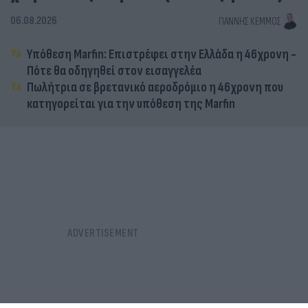
06.08.2026
ΓΙΆΝΝΗΣ ΚΈΜΜΟΣ
Υπόθεση Marfin: Επιστρέφει στην Ελλάδα η 46χρονη -
Πότε θα οδηγηθεί στον εισαγγελέα
Πωλήτρια σε βρετανικό αεροδρόμιο η 46χρονη που
κατηγορείται για την υπόθεση της Marfin