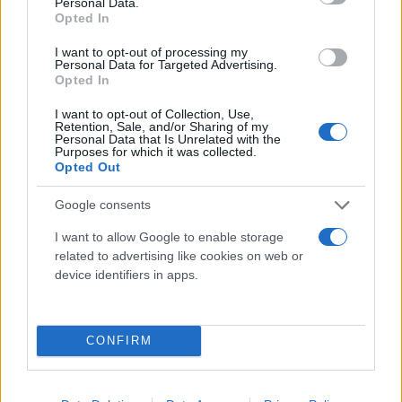
καθώς και την ένταξη σε αυτό σημαντικών
Personal Data.
Opted In
παρεμβάσεων για την βελτίωση της
επιχειρηματικότητας, των υποδομών, της πράσινης
I want to opt-out of processing my
Personal Data for Targeted Advertising.
μετάβασης και της καθημερινότητας των πολιτών,
Opted In
αποτελεί μια ακόμα έμπρακτη απόδειξη της
I want to opt-out of Collection, Use,
προσήλωσης της Κυβέρνησης στην επίτευξη του
Retention, Sale, and/or Sharing of my
Personal Data that Is Unrelated with the
στόχου της διπλής σύγκλισης με την υπόλοιπη
Purposes for which it was collected.
Opted Out
Ευρώπη σε επίπεδο εισοδημάτων και της
ισοσκελούς βιώσιμης και δίκαιης ανάπτυξης
Google consents
μεταξύ των Περιφερειών της χώρας. Με την
I want to allow Google to enable storage
αποφασιστικότητα και την αποτελεσματικότητα
related to advertising like cookies on web or
που έφερε και διατηρεί την Ελλάδα στις πρώτες
device identifiers in apps.
θέσεις της απορροφητικότητας μεταξύ των χωρών-
μελών της Ε.Ε., επιταχύνουμε τις διαρθρωτικές
αλλαγές που χρειάζεται ο τόπος, κάνουμε πράξη
CONFIRM
τις δεσμεύσεις μας προς τους συμπολίτες μας,
διαθέτοντας κάθε διαθέσιμο ευρώ από τους