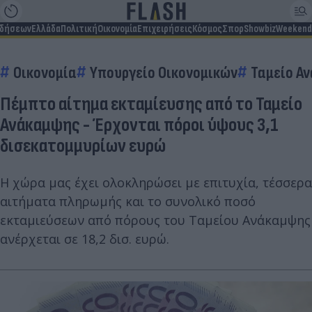
ιδήσεων
Ελλάδα
Πολιτική
Οικονομία
Επιχειρήσεις
Κόσμος
Σπορ
Showbiz
Weekend
Οικονομία
Υπουργείο Οικονομικών
Ταμείο Α
Πέμπτο αίτημα εκταμίευσης από το Ταμείο
Ανάκαμψης - Έρχονται πόροι ύψους 3,1
δισεκατομμυρίων ευρώ
Η χώρα μας έχει ολοκληρώσει με επιτυχία, τέσσερα
αιτήματα πληρωμής και το συνολικό ποσό
εκταμιεύσεων από πόρους του Ταμείου Ανάκαμψης
ανέρχεται σε 18,2 δισ. ευρώ.