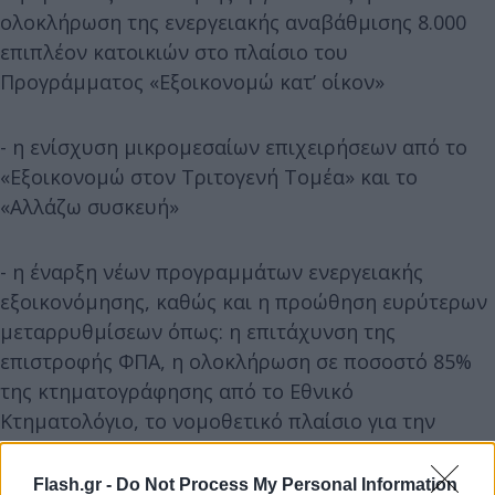
ολοκλήρωση της ενεργειακής αναβάθμισης 8.000
επιπλέον κατοικιών στο πλαίσιο του
Προγράμματος «Εξοικονομώ κατ’ οίκον»
- η ενίσχυση μικρομεσαίων επιχειρήσεων από το
«Εξοικονομώ στον Τριτογενή Τομέα» και το
«Αλλάζω συσκευή»
- η έναρξη νέων προγραμμάτων ενεργειακής
εξοικονόμησης, καθώς και η προώθηση ευρύτερων
μεταρρυθμίσεων όπως: η επιτάχυνση της
επιστροφής ΦΠΑ, η ολοκλήρωση σε ποσοστό 85%
της κτηματογράφησης από το Εθνικό
Κτηματολόγιο, το νομοθετικό πλαίσιο για την
μετάβαση σε γρήγορες ευρυζωνικές συνδέσεις κ.ά.
Flash.gr -
Do Not Process My Personal Information