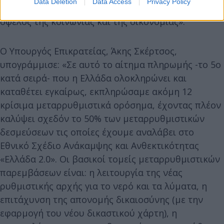
Data Deletion
Data Access
Privacy Policy
ευρωπαϊκούς πόρους που εξασφαλίσαμε, προς
όφελος της κοινωνίας και της οικονομίας».
Ο Υπουργός Επικρατείας, Άκης Σκέρτσος,
υπογράμμισε: «Σε αυτό το αίτημα πληρωμής -το 5ο
κατά σειρά- που η Ελλάδα ολοκληρώνει και
καταθέτει εγκαίρως, εκπληρώσαμε ακόμη 12
κρίσιμα μεταρρυθμιστικά ορόσημα, έχοντας πλέον
καλύψει σχεδόν το 50% των μεταρρυθμιστικών
δεσμεύσεων τις οποίες έχουμε αναλάβει στο
Εθνικό Σχέδιο Ανάκαμψης και Ανθεκτικότητας
«Ελλάδα 2.0». Οι βασικοί τομείς μεταρρυθμιστικών
παρεμβάσεων είναι: η λειτουργία της νέας
ρυθμιστικής αρχής για το νερό και τα λύματα, η
επιτάχυνση της απονομής δικαιοσύνης (με την
εφαρμογή του νέου δικαστικού χάρτη), η