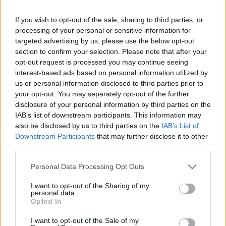
Αντίστοιχα για το δανειακό σκέλος, τα ορόσημα
If you wish to opt-out of the sale, sharing to third parties, or
αφορούν στη συμβασιοποίηση δανειακών πόρων
processing of your personal or sensitive information for
ΤΑΑ ύψους 7,064 δισ. ευρώ καθώς και στην
targeted advertising by us, please use the below opt-out
υπογραφή των επιχειρησιακών συμφωνιών με την
section to confirm your selection. Please note that after your
Ελληνική Αναπτυξιακή Τράπεζα για την
opt-out request is processed you may continue seeing
interest-based ads based on personal information utilized by
ενεργοποίηση των προγραμμάτων για τη στέγαση
us or personal information disclosed to third parties prior to
«Σπίτι μου ΙΙ» και «Αναβαθμίζω το Σπίτι μου».
your opt-out. You may separately opt-out of the further
disclosure of your personal information by third parties on the
IAB’s list of downstream participants. This information may
Παπαθανάσης: «Στις πρώτες θέσεις
also be disclosed by us to third parties on the
IAB’s List of
απορροφητικότητας η Ελλάδα»
Downstream Participants
that may further disclose it to other
third parties.
Ο Αναπληρωτής Υπουργός Εθνικής Οικονομίας και
Please note that this website/app uses one or more Google
Personal Data Processing Opt Outs
Οικονομικών, Νίκος Παπαθανάσης, δήλωσε: «Η
services and may gather and store information including but
κατάθεση του 5ου αιτήματος εκταμίευσης πόρων
not limited to your visit or usage behaviour. You may click to
I want to opt-out of the Sharing of my
personal data.
grant or deny consent to Google and its third-party tags to
από το Ταμείο Ανάκαμψης, μετά από την
Opted In
use your data for below specified purposes in below Google
ολοκλήρωση νέων οροσήμων και μεταρρυθμίσεων
consent section.
I want to opt-out of the Sale of my