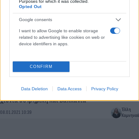
Purposes for which it was collected.
Opted Out
Google consents
I want to allow Google to enable storage
related to advertising like cookies on web or
device identifiers in apps.
CONFIRM
Καιρός: Με δύο πρόσωπα το Σαββατοκύριακο -
Data Deletion
Data Access
Privacy Policy
Θερμή εισβολή στην Ελλάδα, πολύ κρύο και
χιόνια σε Ιβηρική και Βαλκανια
Έλλη
08.01.2021 10:39
Κομνηνού