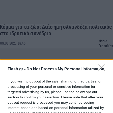
Κόμμα για τα ζώα: Διάσημη ολλανδέζα πολιτικός
στο ιδρυτικό συνέδριο
Μαρία
09.01.2021 18:45
Ευσταθίου
Flash.gr -
Do Not Process My Personal Information
If you wish to opt-out of the sale, sharing to third parties, or
processing of your personal or sensitive information for
targeted advertising by us, please use the below opt-out
section to confirm your selection. Please note that after your
opt-out request is processed you may continue seeing
interest-based ads based on personal information utilized by
us or personal information disclosed to third parties prior to