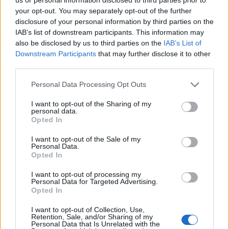
Η κλιματική αλλαγή το 2020 κόστισε 210 δισ.
your opt-out. You may separately opt-out of the further
δολ. στον πλανήτη
disclosure of your personal information by third parties on the
IAB’s list of downstream participants. This information may
Μαρία
09.01.2021 14:29
also be disclosed by us to third parties on the
IAB’s List of
Ευσταθίου
Downstream Participants
that may further disclose it to other
third parties.
Please note that this website/app uses one or more Google
Personal Data Processing Opt Outs
services and may gather and store information including but
not limited to your visit or usage behaviour. You may click to
I want to opt-out of the Sharing of my
personal data.
grant or deny consent to Google and its third-party tags to
Opted In
use your data for below specified purposes in below Google
consent section.
I want to opt-out of the Sale of my
Personal Data.
Opted In
I want to opt-out of processing my
Personal Data for Targeted Advertising.
Καλαμάτα: Κέντρο εκπαίδευσης πιλότων σε
Opted In
περιοχή Natura - Τι απαντά το ΥΠΕΘΑ
I want to opt-out of Collection, Use,
Μαρία
Retention, Sale, and/or Sharing of my
09.01.2021 11:29
Personal Data that Is Unrelated with the
Ευσταθίου