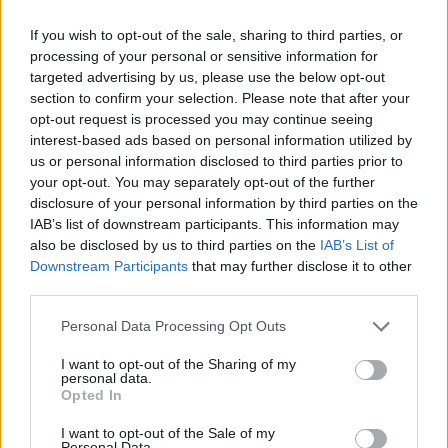
Θεσσαλονίκης, όπου αγωνιζόταν και στα φάιναλ
If you wish to opt-out of the sale, sharing to third parties, or
φορ των ευρωπαϊκών διοργανώσεων.
processing of your personal or sensitive information for
targeted advertising by us, please use the below opt-out
section to confirm your selection. Please note that after your
Εν συνεχεία ανέπτυξε αδελφικές σχέσεις με τον
opt-out request is processed you may continue seeing
Παναγιώτη Γιαννάκη και την οικογένειά του και
interest-based ads based on personal information utilized by
us or personal information disclosed to third parties prior to
ακολουθούσε και την εθνική ανδρών στο μπάσκετ.
your opt-out. You may separately opt-out of the further
Μετά το χρυσό μετάλλιο στο Ευρωμπάσκετ του
disclosure of your personal information by third parties on the
1987 όταν ο Παναγιώτης Γιαννάκης ήταν αρχηγός
IAB’s list of downstream participants. This information may
της εθνικής, ο Πάρις Καλημερίδης ήταν στο πλευρό
also be disclosed by us to third parties on the
IAB’s List of
Downstream Participants
that may further disclose it to other
του «Δράκου» και το 2005, στο Βελιγράδι, όταν η
third parties.
εθνική κατέκτησε το δεύτερο χρυσό μετάλλιο σε
Please note that this website/app uses one or more Google
Ευρωμπάσκετ στην Ιστορία της, με Ομοσπονδιακό
Personal Data Processing Opt Outs
services and may gather and store information including but
προπονητή τον Γιαννάκη.
not limited to your visit or usage behaviour. You may click to
I want to opt-out of the Sharing of my
personal data.
grant or deny consent to Google and its third-party tags to
Opted In
use your data for below specified purposes in below Google
consent section.
I want to opt-out of the Sale of my
Personal Data.