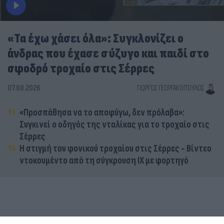
«Τα έχω χάσει όλα»: Συγκλονίζει ο
άνδρας που έχασε σύζυγο και παιδί στο
σφοδρό τροχαίο στις Σέρρες
07.08.2026
ΓΙΏΡΓΟΣ ΓΕΩΡΓΑΚΌΠΟΥΛΟΣ
«Προσπάθησα να το αποφύγω, δεν πρόλαβα»:
Συγκινεί ο οδηγός της νταλίκας για το τροχαίο στις
Σέρρες
Η στιγμή του φονικού τροχαίου στις Σέρρες - Βίντεο
ντοκουμέντο από τη σύγκρουση ΙΧ με φορτηγό