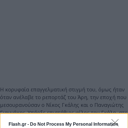
Η κορυφαία επαγγελματική στιγμή του, όμως ήταν
όταν ανέλαβε το ρεπορτάζ του Άρη, την εποχή που
μεσουρανούσαν ο Νίκος Γκάλης και ο Παναγιώτης
Γιαννάκης. Υπήρξε επιστήθιος φίλος του Γκάλη, στο
διάστημα που ο τελευταίος φορούσε τη φανέλα του
Flash.gr -
Do Not Process My Personal Information
Άρη και ακολουθούσε την ομάδα της