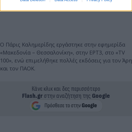
Ο Πάρις Καλημερίδης εργάστηκε στην εφημερίδα
«Μακεδονία – Θεσσαλονίκη», στην ΕΡΤ3, στο «TV
100», ενώ επιμελήθηκε πολλές εκδόσεις για τον Άρη
και τον ΠΑΟΚ.
Κάνε κλικ και δες περισσότερο
Flash.gr
στην αναζήτηση της
Google