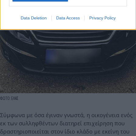
Data Deletion
Data Access
Privacy Policy
ΦΩΤΟ: ΕΛΑΣ
Σύμφωνα με όσα έγιναν γνωστά, η οικογένεια ενός
εκ των συλληφθέντων διατηρεί επιχείρηση που
δραστηριοποιείται στον ίδιο κλάδο με εκείνη του