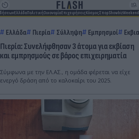
ιδήσεων
Ελλάδα
Πολιτική
Οικονομία
Επιχειρήσεις
Κόσμος
Σπορ
Showbiz
Weekend
Ελλάδα
Πιερία
Σύλληψη
Εμπρησμοί
Εκβι
Πιερία: Συνελήφθησαν 3 άτομα για εκβίαση
και εμπρησμούς σε βάρος επιχειρηματία
Σύμφωνα με την ΕΛ.ΑΣ., η ομάδα φέρεται να είχε
ενεργό δράση από το καλοκαίρι του 2025.