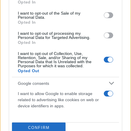
Opted In
use your data for below specified purposes in below Google
consent section.
Σε έλεγχο που πραγματοποιήθηκε στην οικία του
I want to opt-out of the Sale of my
Personal Data.
συλληφθέντα που είχε εκτελεστικό ρόλο, με τη
Opted In
συνδρομή συνεργείου της ΔΕΔΔΗΕ, διαπιστώθηκε
I want to opt-out of processing my
να ηλεκτροδοτούνταν παράνομα. Επίσης
Personal Data for Targeted Advertising.
Opted In
κατασχέθηκε και ένα όχημα, ως μέσο τέλεσης
εγκληματικής πράξης.
I want to opt-out of Collection, Use,
Retention, Sale, and/or Sharing of my
Personal Data that Is Unrelated with the
Purposes for which it was collected.
Opted Out
Google consents
I want to allow Google to enable storage
related to advertising like cookies on web or
device identifiers in apps.
CONFIRM