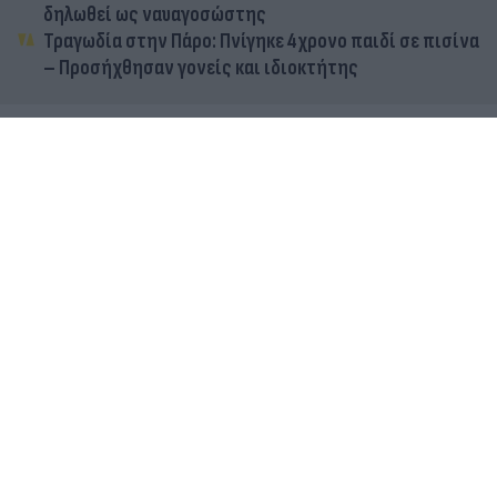
δηλωθεί ως ναυαγοσώστης
Τραγωδία στην Πάρο: Πνίγηκε 4χρονο παιδί σε πισίνα
– Προσήχθησαν γονείς και ιδιοκτήτης