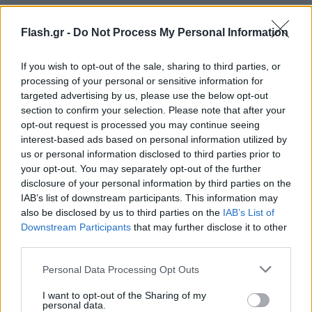
Flash.gr -
Do Not Process My Personal Information
If you wish to opt-out of the sale, sharing to third parties, or
processing of your personal or sensitive information for
targeted advertising by us, please use the below opt-out
section to confirm your selection. Please note that after your
opt-out request is processed you may continue seeing
interest-based ads based on personal information utilized by
us or personal information disclosed to third parties prior to
το χρηματικό ποσό των 8.050 ευρώ,
your opt-out. You may separately opt-out of the further
disclosure of your personal information by third parties on the
40 πακέτα τσιγάρων, για τα οποία δεν είχαν
IAB’s list of downstream participants. This information may
καταβληθεί οι νόμιμοι φόροι και δασμοί,
also be disclosed by us to third parties on the
IAB’s List of
Downstream Participants
that may further disclose it to other
3 κινητά τηλέφωνα και
third parties.
1 συσκευή μέτρησης πρωτεΐνης και υγρασίας
Please note that this website/app uses one or more Google
που είχε υποστεί επέμβαση, προκειμένου να
Personal Data Processing Opt Outs
services and may gather and store information including but
παρουσιάζει αλλοιωμένες ενδείξεις
not limited to your visit or usage behaviour. You may click to
I want to opt-out of the Sharing of my
μετρήσεων.
personal data.
grant or deny consent to Google and its third-party tags to