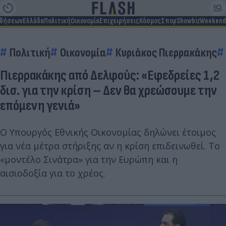
ιδήσεων
Ελλάδα
Πολιτική
Οικονομία
Επιχειρήσεις
Κόσμος
Σπορ
Showbiz
Weekend
Πολιτική
Οικονομία
Κυριάκος Πιερρακάκης
Πιερρακάκης από Δελφούς: «Εφεδρείες 1,2
δισ. για την κρίση – Δεν θα χρεώσουμε την
επόμενη γενιά»
Ο Υπουργός Εθνικής Οικονομίας δηλώνει έτοιμος
για νέα μέτρα στήριξης αν η κρίση επιδεινωθεί. Το
«μοντέλο Σινάτρα» για την Ευρώπη και η
αισιοδοξία για το χρέος.