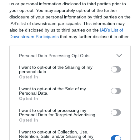
us or personal information disclosed to third parties prior to
your opt-out. You may separately opt-out of the further
disclosure of your personal information by third parties on the
IAB’s list of downstream participants. This information may
also be disclosed by us to third parties on the
IAB’s List of
Downstream Participants
that may further disclose it to other
third parties.
Please note that this website/app uses one or more Google
Personal Data Processing Opt Outs
services and may gather and store information including but
not limited to your visit or usage behaviour. You may click to
I want to opt-out of the Sharing of my
personal data.
grant or deny consent to Google and its third-party tags to
Opted In
use your data for below specified purposes in below Google
consent section.
I want to opt-out of the Sale of my
Personal Data.
Opted In
I want to opt-out of processing my
Personal Data for Targeted Advertising.
Τη διάρκεια της κρίσης στη Μέση Ανατολή
Opted In
(Στενά του Ορμούζ).
I want to opt-out of Collection, Use,
Retention, Sale, and/or Sharing of my
Τον αντίκτυπο στις ενεργειακές υποδομές.