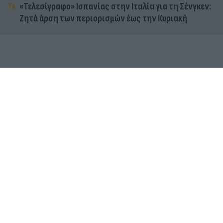
«Τελεσίγραφο» Ισπανίας στην Ιταλία για τη Σένγκεν:
Ζητά άρση των περιορισμών έως την Κυριακή