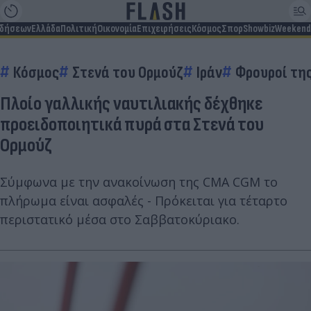
ιδήσεων
Ελλάδα
Πολιτική
Οικονομία
Επιχειρήσεις
Κόσμος
Σπορ
Showbiz
Weekend
Κόσμος
Στενά του Ορμούζ
Ιράν
Φρουροί τη
Πλοίο γαλλικής ναυτιλιακής δέχθηκε
προειδοποιητικά πυρά στα Στενά του
Ορμούζ
Σύμφωνα με την ανακοίνωση της CMA CGM το
πλήρωμα είναι ασφαλές - Πρόκειται για τέταρτο
περιστατικό μέσα στο Σαββατοκύριακο.