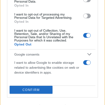
Personal Data.
Opted In
I want to opt-out of processing my
Personal Data for Targeted Advertising.
Opted In
Ιαπωνία: Απίθανο βίντεο από χειρουργείο τη
I want to opt-out of Collection, Use,
στιγμή του σεισμού 7,1 Ρίχτερ - Αγκάλιασαν τον
Retention, Sale, and/or Sharing of my
Personal Data that Is Unrelated with the
ασθενή
Purposes for which it was collected.
Opted Out
07.08.2026
ΓΙΏΡΓΟΣ ΓΕΩΡΓΑΚΌΠΟΥΛΟΣ
Google consents
I want to allow Google to enable storage
related to advertising like cookies on web or
device identifiers in apps.
CONFIRM