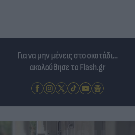
Τουρκία: Μετά το... φρένο για τα F-35 έρχονται
στο επίκεντρο τα Eurofighter
Για να μην μένεις στο σκοτάδι...
ακολούθησε το Flash.gr