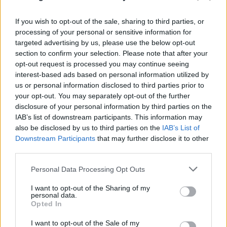
If you wish to opt-out of the sale, sharing to third parties, or
processing of your personal or sensitive information for
targeted advertising by us, please use the below opt-out
section to confirm your selection. Please note that after your
«Ίσως να μην είναι ο ίδιος»: Συγκλονίζουν οι
opt-out request is processed you may continue seeing
Αμερικανοί που υιοθέτησαν τον 26χρονο Αφγανό
interest-based ads based on personal information utilized by
στη Λέσβο
us or personal information disclosed to third parties prior to
your opt-out. You may separately opt-out of the further
07.08.2026
ΓΙΏΡΓΟΣ ΓΕΩΡΓΑΚΌΠΟΥΛΟΣ
disclosure of your personal information by third parties on the
IAB’s list of downstream participants. This information may
also be disclosed by us to third parties on the
IAB’s List of
Downstream Participants
that may further disclose it to other
third parties.
Please note that this website/app uses one or more Google
Personal Data Processing Opt Outs
services and may gather and store information including but
not limited to your visit or usage behaviour. You may click to
I want to opt-out of the Sharing of my
personal data.
grant or deny consent to Google and its third-party tags to
Opted In
use your data for below specified purposes in below Google
consent section.
I want to opt-out of the Sale of my