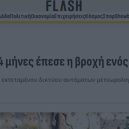
λάδα
Πολιτική
Οικονομία
Επιχειρήσεις
Κόσμος
Σπορ
Showb
 4 μήνες έπεσε η βροχή ενό
υ εκτεταμένου δικτύου αυτόματων μετεωρολο