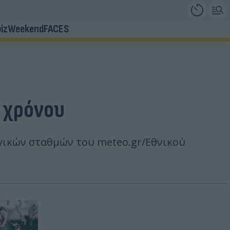
iz
Weekend
FACES
ς χρόνου
γικών σταθμών του meteo.gr/Εθνικού