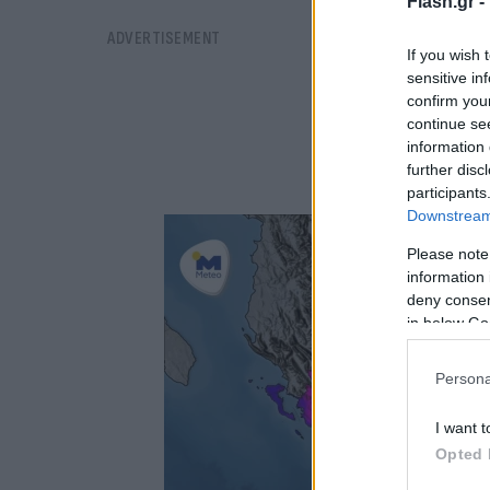
Flash.gr -
If you wish 
sensitive in
confirm you
continue se
information 
further disc
participants
Downstream 
Please note
information 
deny consent
in below Go
Persona
I want t
Opted 