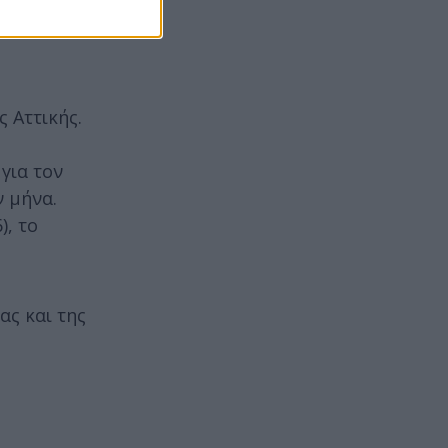
ν τα 2000
 Αττικής.
για τον
ν μήνα.
), το
ας και της