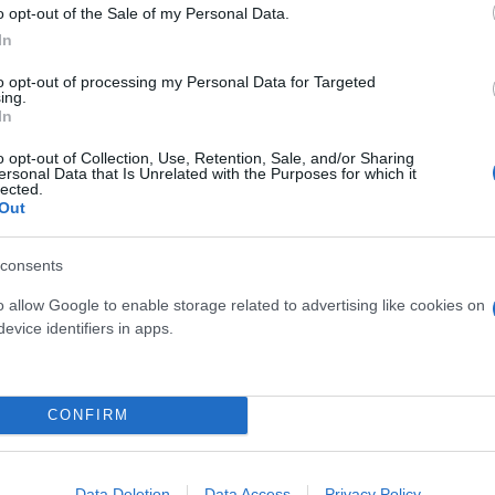
o opt-out of the Sale of my Personal Data.
In
to opt-out of processing my Personal Data for Targeted
ing.
In
o opt-out of Collection, Use, Retention, Sale, and/or Sharing
ersonal Data that Is Unrelated with the Purposes for which it
lected.
Out
consents
o allow Google to enable storage related to advertising like cookies on
evice identifiers in apps.
CONFIRM
 Ηπείρου, από τον Οκτώβριο 2025 έως και τον Ιανου
Data Deletion
Data Access
Privacy Policy