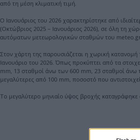
από τη μέση κλιματική τιμή.
Ο Ιανουάριος του 2026 χαρακτηρίστηκε από ιδιαίτ
(Οκτώβριος 2025 – Ιανουάριος 2026), σε όλη τη χώ
αυτόματων μετεωρολογικών σταθμών του meteo.gr
Στον χάρτη της παρουσιάζεται η χωρική κατανομή 
Ιανουάριο του 2026. Όπως προκύπτει από τα στοιχ
mm, 13 σταθμοί άνω των 600 mm, 23 σταθμοί άνω 
μεγαλύτερες από 100 mm, ποσοστό που αντιστοιχε
Το μεγαλύτερο μηνιαίο ύψος βροχής καταγράφηκε