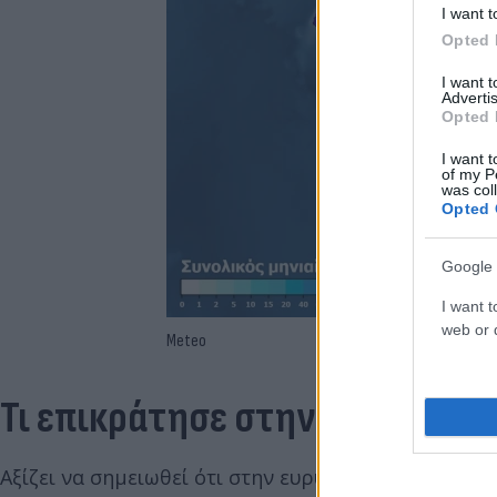
I want t
Opted 
I want 
Advertis
Opted 
I want t
of my P
was col
Opted 
Google 
I want t
web or d
Meteo
Τι επικράτησε στην Αττική
Αξίζει να σημειωθεί ότι στην ευρύτερη περιοχή της