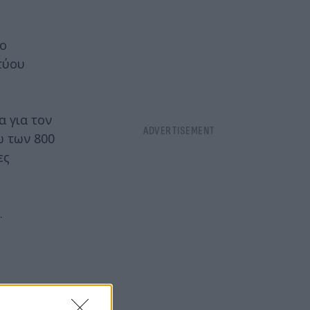
νο
τύου
 για τον
ω των 800
ες
.