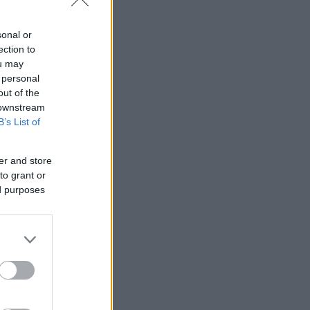
sonal or
ection to
ou may
 personal
out of the
 downstream
B’s List of
er and store
to grant or
ed purposes