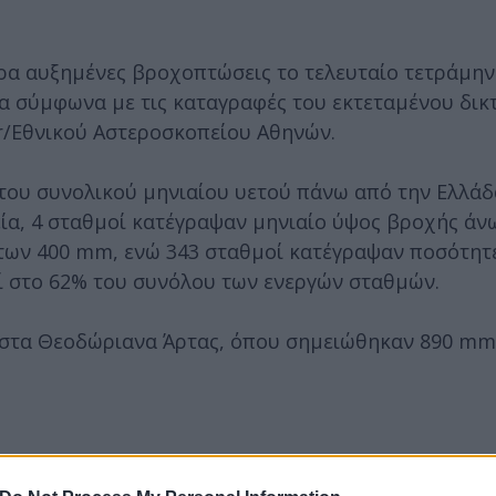
ερα αυξημένες βροχοπτώσεις το τελευταίο τετράμη
ρα σύμφωνα με τις καταγραφές του εκτεταμένου δικ
/Εθνικού Αστεροσκοπείου Αθηνών.
του συνολικού μηνιαίου υετού πάνω από την Ελλάδα
εία, 4 σταθμοί κατέγραψαν μηνιαίο ύψος βροχής άν
των 400 mm, ενώ 343 σταθμοί κατέγραψαν ποσότητ
ί στο 62% του συνόλου των ενεργών σταθμών.
 στα Θεοδώριανα Άρτας, όπου σημειώθηκαν 890 mm