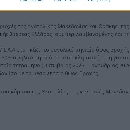
ν κατά τόπους συνολικά ύψη βροχής που ξεπέρασα
ιοχές της ανατολικής Μακεδονίας και Θράκης, της
κής Στερεάς Ελλάδας, συμπεριλαμβανομένης και της
Ε.Α.Α στο Γκάζι, το συνολικό μηνιαίο ύψος βροχής 
 50% υψηλότερη από τη μέση κλιματική τιμή για το
ευταίο τετράμηνο (Οκτώβριος 2025 – Ιανουάριος 2026
όν ίσο με το μέσο ετήσιο ύψος βροχής.
του κάμπου της Θεσσαλίας της κεντρικής Μακεδονί