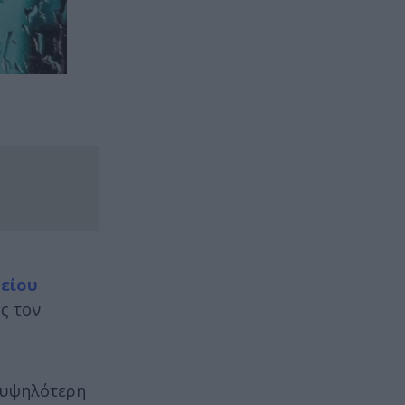
είου
ς τον
% υψηλότερη