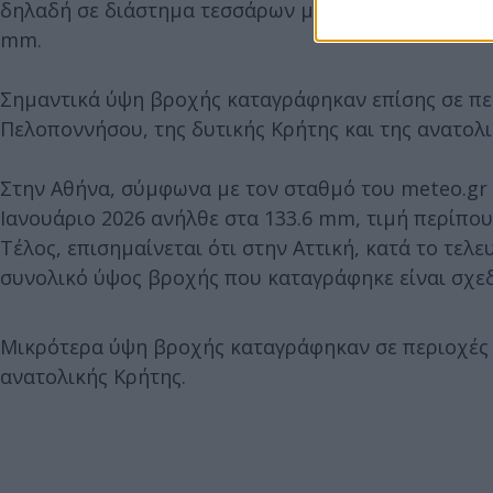
δηλαδή σε διάστημα τεσσάρων μηνών, καταγράφηκα
mm.
Σημαντικά ύψη βροχής καταγράφηκαν επίσης σε περ
Πελοποννήσου, της δυτικής Κρήτης και της ανατολι
Στην Αθήνα, σύμφωνα με τον σταθμό του meteo.gr / 
Ιανουάριο 2026 ανήλθε στα 133.6 mm, τιμή περίπου
Τέλος, επισημαίνεται ότι στην Αττική, κατά το τελ
συνολικό ύψος βροχής που καταγράφηκε είναι σχεδ
Μικρότερα ύψη βροχής καταγράφηκαν σε περιοχές 
ανατολικής Κρήτης.