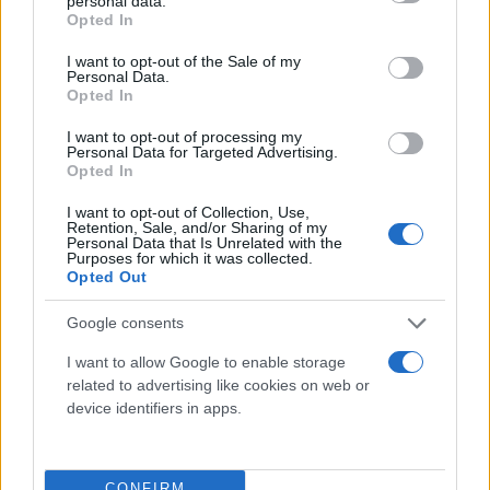
personal data.
grant or deny consent to Google and its third-party tags to
Opted In
use your data for below specified purposes in below Google
consent section.
I want to opt-out of the Sale of my
Personal Data.
Opted In
I want to opt-out of processing my
Personal Data for Targeted Advertising.
Opted In
Η Ναεγκόχιανγκ επισκέφθηκε τη Νότια Κορέα για
έναν αγώνα εναντίον της γυναικείας ομάδας Suwon
I want to opt-out of Collection, Use,
Retention, Sale, and/or Sharing of my
FC, νικώντας την νοτιοκορεατική ομάδα και
Personal Data that Is Unrelated with the
Purposes for which it was collected.
προκρίθηκε στους τελικούς του AFC Women's
Opted Out
Champions League. Η ομάδα συνέχισε
Google consents
επικρατώντας της ιαπωνικής Nippon TV Tokyo
Verdy Beleza και κατέκτησε το τρόπαιο.
I want to allow Google to enable storage
related to advertising like cookies on web or
device identifiers in apps.
Το τουρνουά πραγματοποιήθηκε με φόντο τις
«παγωμνένες» σχέσεις ανάμεσα στα δυο γειτονικά
κράτη. Η κυβέρνηση της Νότιας Κορέας χαιρέτησε
CONFIRM