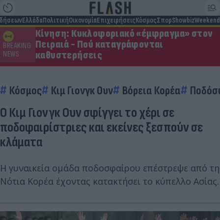
ιδήσεων
Ελλάδα
Πολιτική
Οικονομία
Επιχειρήσεις
Κόσμος
Σπορ
Showbiz
Weekend
Κίνηση: Κυκλοφοριακό «έμφραγμα» στον
Πειραιά - Πού καταγράφονται
BREAKING
καθυστερήσεις
NEWS
Κόσμος
Κιμ Γιονγκ Ουν
Βόρεια Κορέα
Ποδόσ
Ο Κιμ Γιονγκ Ουν σφίγγει το χέρι σε
ποδοφαιρίστριες και εκείνες ξεσπούν σε
κλάματα
Η γυναικεία ομάδα ποδοσφαίρου επέστρεψε από τη
Νότια Κορέα έχοντας κατακτήσει το κύπελλο Ασίας.