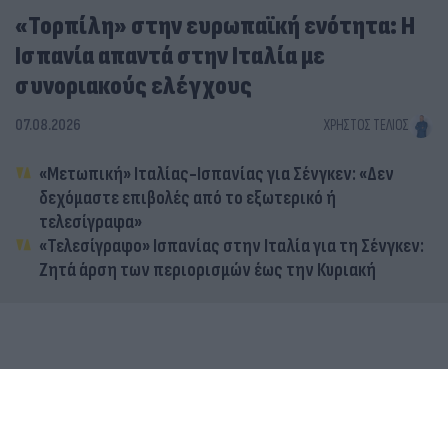
«Τορπίλη» στην ευρωπαϊκή ενότητα: Η
Ισπανία απαντά στην Ιταλία με
συνοριακούς ελέγχους
07.08.2026
ΧΡΉΣΤΟΣ ΤΈΛΙΟΣ
«Μετωπική» Ιταλίας-Ισπανίας για Σένγκεν: «Δεν
δεχόμαστε επιβολές από το εξωτερικό ή
τελεσίγραφα»
«Τελεσίγραφο» Ισπανίας στην Ιταλία για τη Σένγκεν:
Ζητά άρση των περιορισμών έως την Κυριακή