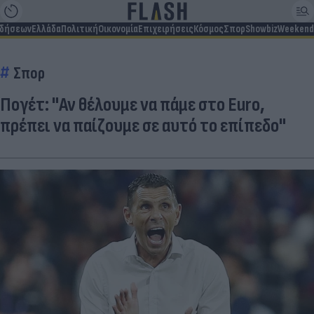
ιδήσεων
Ελλάδα
Πολιτική
Οικονομία
Επιχειρήσεις
Κόσμος
Σπορ
Showbiz
Weekend
Σπορ
Πογέτ: "Αν θέλουμε να πάμε στο Euro,
πρέπει να παίζουμε σε αυτό το επίπεδο"