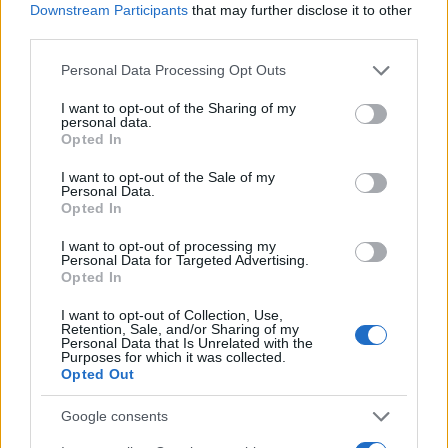
Downstream Participants
that may further disclose it to other
third parties.
Please note that this website/app uses one or more Google
Personal Data Processing Opt Outs
services and may gather and store information including but
not limited to your visit or usage behaviour. You may click to
I want to opt-out of the Sharing of my
personal data.
grant or deny consent to Google and its third-party tags to
Opted In
use your data for below specified purposes in below Google
consent section.
I want to opt-out of the Sale of my
Personal Data.
Opted In
I want to opt-out of processing my
Personal Data for Targeted Advertising.
Opted In
Μετά το σφύριγμα της λήξης πήγατε στους
I want to opt-out of Collection, Use,
διαιτητές, τι τους είπατε;
Retention, Sale, and/or Sharing of my
Personal Data that Is Unrelated with the
Purposes for which it was collected.
Opted Out
"Ναι ήταν το τελευταίο του παιχνίδι".
Google consents
Δεν ήσασταν ικανοποιημένος με τις αποφάσεις