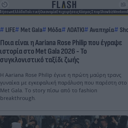
ιδήσεων
Ελλάδα
Πολιτική
Οικονομία
Επιχειρήσεις
Κόσμος
Σπορ
Showbiz
Weekend
LIFE
Met Gala
Μόδα
ΛΟΑΤΚΙ
Αναπηρία
Sh
Ποια είναι η Aariana Rose Philip που έγραψε
ιστορία στο Met Gala 2026 - Το
συγκλονιστικό ταξίδι ζωής
Η Aariana Rose Philip έγινε η πρώτη μαύρη τρανς
γυναίκα με εγκεφαλική παράλυση που παρέστη στο
Met Gala. Το story πίσω από το fashion
breakthrough.