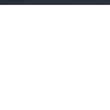
«Hot-dry-windy»: Το καιρικό κοκτέιλ
που προκαλεί συναγερμό για φωτιές το
επόμενο 48ωρο
08.08.2026
ΠΑΝΑΓΙΏΤΗΣ ΣΠΑΝΌΣ
Καιρός: Στα ύψη ο υδράργυρος με 39άρια - Επικίνδυνο
«κοκτέιλ» με μελτέμια, σε Red Code 4 περιοχές
Πολύ υψηλός κίνδυνος πυρκαγιάς για την Κυριακή
(9/8) - Ποιες περιοχές θα βρίσκονται σε «Red Code»