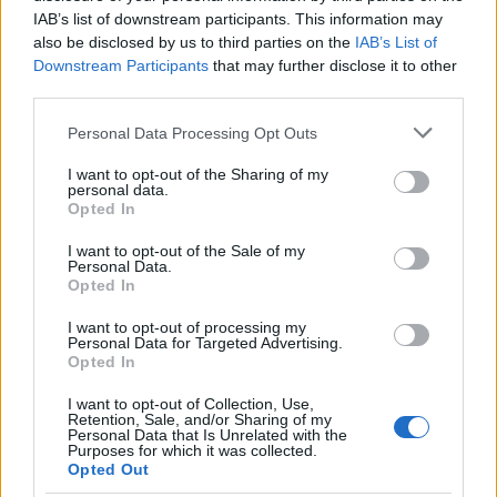
IAB’s list of downstream participants. This information may
also be disclosed by us to third parties on the
IAB’s List of
Downstream Participants
that may further disclose it to other
third parties.
Please note that this website/app uses one or more Google
Personal Data Processing Opt Outs
services and may gather and store information including but
not limited to your visit or usage behaviour. You may click to
I want to opt-out of the Sharing of my
personal data.
grant or deny consent to Google and its third-party tags to
Opted In
use your data for below specified purposes in below Google
consent section.
I want to opt-out of the Sale of my
Personal Data.
Opted In
I want to opt-out of processing my
Personal Data for Targeted Advertising.
Opted In
Έναν χρόνο μετά, κλείνει το show του Willie Norris
I want to opt-out of Collection, Use,
Retention, Sale, and/or Sharing of my
Workshop. Δεν είναι απλώς μια εμφάνιση. Είναι
Personal Data that Is Unrelated with the
Purposes for which it was collected.
statement.
Opted Out