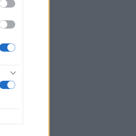
ται ακούσια
στην ΕΕ από
η
ώπης
που
Ολλανδία και