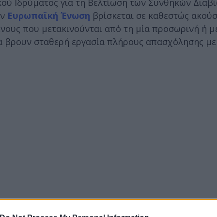
ού Ιδρύματος για τη Βελτίωση των Συνθηκών Διαβί
ην
Ευρωπαϊκή Ένωση
βρίσκεται σε καθεστώς ακούσ
ενους που μετακινούνται από τη μία προσωρινή ή μ
α βρουν σταθερή εργασία πλήρους απασχόλησης με