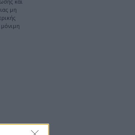
ωσης και
ιας μη
ερικής
 μόνιμη