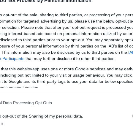
Do Not Process My Personal Information
ριθμός των εργαζομένων σε τέτοιες συνθήκες μπορε
δυσανάλογα.
to opt-out of the sale, sharing to third parties, or processing of your per
formation for targeted advertising by us, please use the below opt-out s
r selection. Please note that after your opt-out request is processed y
α και ποιες... την ισορροπία;
eing interest-based ads based on personal information utilized by us or
disclosed to third parties prior to your opt-out. You may separately opt-
losure of your personal information by third parties on the IAB’s list of
ως προς την εργασιακή επισφάλεια. Οι χώρες με τ
. This information may also be disclosed by us to third parties on the
IA
ται κυρίως στη Μεσόγειο, με εξαίρεση τη Φινλανδί
Participants
that may further disclose it to other third parties.
 that this website/app uses one or more Google services and may gath
including but not limited to your visit or usage behaviour. You may click 
 to Google and its third-party tags to use your data for below specifi
ogle consent section.
l Data Processing Opt Outs
o opt-out of the Sharing of my personal data.
In