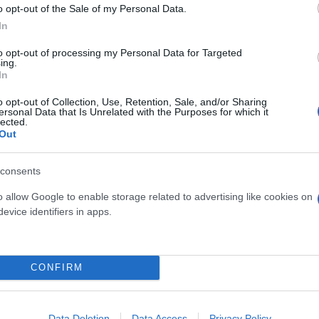
o opt-out of the Sale of my Personal Data.
In
to opt-out of processing my Personal Data for Targeted
ing.
 σχεδόν ένας στους πέντε εργαζόμενους απασχολεί
In
Παράλληλα, καταγράφει και τη μεγαλύτερη αύξηση 
o opt-out of Collection, Use, Retention, Sale, and/or Sharing
ersonal Data that Is Unrelated with the Purposes for which it
lected.
Out
μένων σε θέσεις INE φτάνει το 17%, ενώ η
Κύπρος, 
.
consents
o allow Google to enable storage related to advertising like cookies on
evice identifiers in apps.
ται σε
χώρες της Κεντρικής και Ανατολικής Ευρ
α, χώρες όπως
η Αυστρία, η Γερμανία, η Δανία, η 
ε τα ποσοστά να κυμαίνονται μεταξύ 4% και 5%.
CONFIRM
Data Deletion
Data Access
Privacy Policy