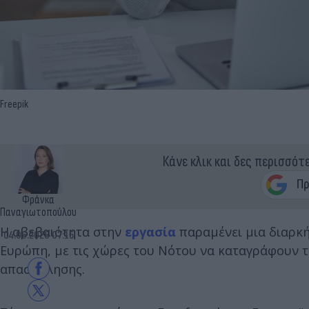
Freepik
Κάνε κλικ και δες περισσότ
Φράνκα
Παναγιωτοπούλου
Η αβεβαιότητα στην
εργασία
παραμένει μια διαρκή
04.06.2026 07:15
Ευρώπη, με τις χώρες του Νότου να καταγράφουν τ
απασχόλησης.