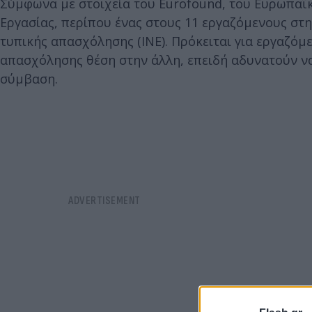
Σύμφωνα με στοιχεία του Eurofound, του Ευρωπαϊκ
Εργασίας, περίπου ένας στους 11 εργαζόμενους στ
τυπικής απασχόλησης (INE). Πρόκειται για εργαζόμ
απασχόλησης θέση στην άλλη, επειδή αδυνατούν ν
σύμβαση.