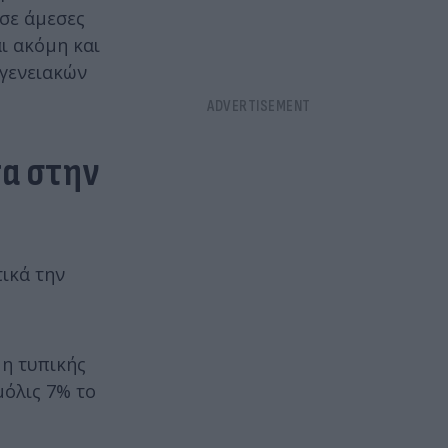
 σε άμεσες
ι ακόμη και
ογενειακών
τα στην
ικά την
μη τυπικής
μόλις 7% το