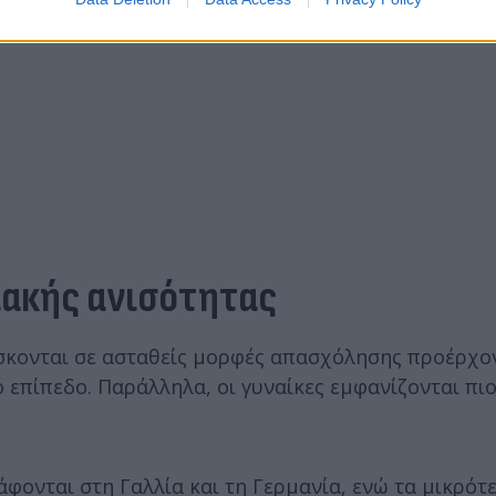
ιακής ανισότητας
ίσκονται σε ασταθείς μορφές απασχόλησης προέρχο
επίπεδο. Παράλληλα, οι γυναίκες εμφανίζονται πι
ονται στη Γαλλία και τη Γερμανία, ενώ τα μικρότ