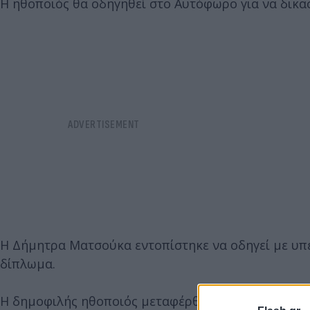
Η ηθοποιός θα οδηγηθεί στο Αυτόφωρο για να δικασ
Η Δήμητρα Ματσούκα εντοπίστηκε να οδηγεί με υπε
δίπλωμα.
Η δημοφιλής ηθοποιός μεταφέρθηκε στα δικαστήρια