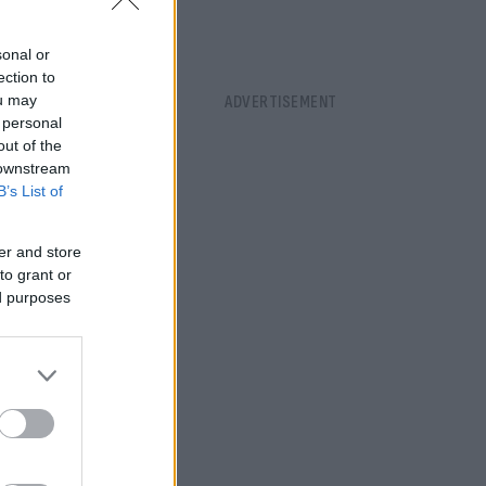
sonal or
ection to
ou may
 personal
ην Σχολής
out of the
θες το
 downstream
B’s List of
er and store
to grant or
ed purposes