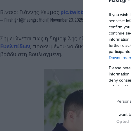
Flash.gr -
Βίντεο: Γιάννης Κέμμος
pic.twitter.com/XKHZAa64
If you wish 
— Flash.gr (@flashgrofficial)
November 20, 2025
sensitive in
confirm you
continue se
Σημειώνεται πως η δημοφιλής ηθοποιός
μεταφέρθη
information 
Ευελπίδων
, προκειμένου να δικαστεί με την αυτό
further disc
participants
βράδυ στη Βουλιαγμένη.
Downstream 
Please note
information 
deny consent
in below Go
Persona
I want t
Opted 