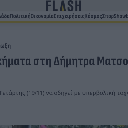
λάδα
Πολιτική
Οικονομία
Επιχειρήσεις
Κόσμος
Σπορ
Showb
ίωξη
δικήματα στη Δήμητρα Ματσ
ετάρτης (19/11) να οδηγεί με υπερβολική ταχ