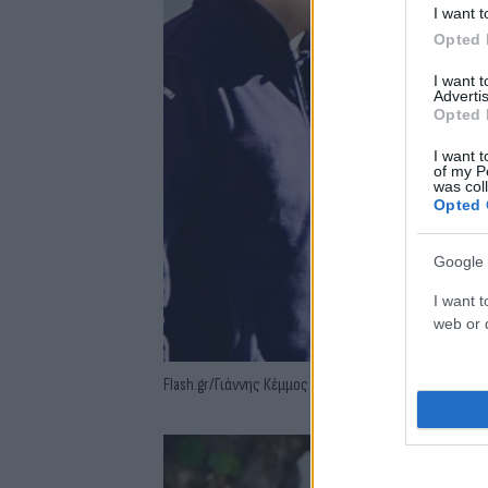
I want t
Opted 
I want 
Advertis
Opted 
I want t
of my P
was col
Opted 
Google 
I want t
web or d
Flash.gr/Γιάννης Κέμμος