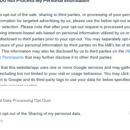
Do Not Process My Personal Information
0q
to opt-out of the sale, sharing to third parties, or processing of your per
formation for targeted advertising by us, please use the below opt-out s
r selection. Please note that after your opt-out request is processed y
eing interest-based ads based on personal information utilized by us or
κε λίγο πριν τις 12:00 στα δικαστήρια της πρώ
disclosed to third parties prior to your opt-out. You may separately opt-
φωρη διαδικασία, έπειτα από τη σύλληψή της αργά χ
losure of your personal information by third parties on the IAB’s list of
. This information may also be disclosed by us to third parties on the
IA
Participants
that may further disclose it to other third parties.
 that this website/app uses one or more Google services and may gath
including but not limited to your visit or usage behaviour. You may click 
 to Google and its third-party tags to use your data for below specifi
ogle consent section.
l Data Processing Opt Outs
o opt-out of the Sharing of my personal data.
In