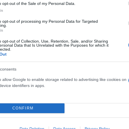
o opt-out of the Sale of my Personal Data.
In
to opt-out of processing my Personal Data for Targeted
ing.
In
o opt-out of Collection, Use, Retention, Sale, and/or Sharing
ersonal Data that Is Unrelated with the Purposes for which it
lected.
Out
consents
o allow Google to enable storage related to advertising like cookies on
evice identifiers in apps.
CONFIRM
Data Deletion
Data Access
Privacy Policy