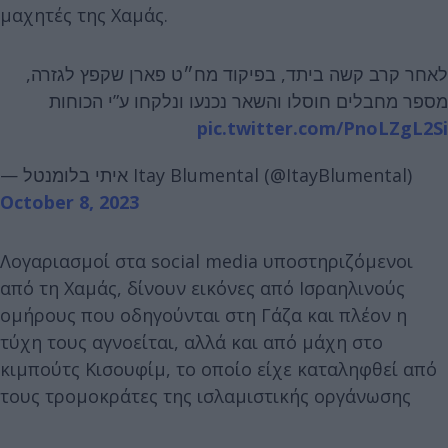
μαχητές της Χαμάς.
לאחר קרב קשה ביתד, בפיקוד מח״ט פארן שקפץ לגזרה,
מספר מחבלים חוסלו והשאר נכנעו ונלקחו ע”י הכוחות
pic.twitter.com/PnoLZgL2Si
— איתי בלומנטל Itay Blumental (@ItayBlumental)
October 8, 2023
Λογαριασμοί στα social media υποστηριζόμενοι
από τη Χαμάς, δίνουν εικόνες από Ισραηλινούς
ομήρους που οδηγούνται στη Γάζα και πλέον η
τύχη τους αγνοείται, αλλά και από μάχη στο
κιμπούτς Κισουφίμ, το οποίο είχε καταληφθεί από
τους τρομοκράτες της ισλαμιστικής οργάνωσης