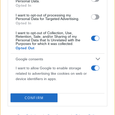
Personal Data.
Opted In
I want to opt-out of processing my
Personal Data for Targeted Advertising.
Opted In
I want to opt-out of Collection, Use,
Retention, Sale, and/or Sharing of my
Σύμφωνα με τον σχεδιασμό της επιχείρησης
Personal Data that Is Unrelated with the
Purposes for which it was collected.
«Σιδερένια Σπαθιά»
, ο ισραηνινός στρατός
Opted Out
πραγματοποιεί επιχειρήσεις εκκαθάρισης στους
οικισμούς και της πόλης που εισέβαλαν οι
Google consents
Παλαιστίνιοι μαχητές προκειμένου να
I want to allow Google to enable storage
εξουδετερώσει θήλακες της Χαμάς αλλά και να
related to advertising like cookies on web or
device identifiers in apps.
απελευθερώσει ομήρους, όπως έγινε το βράδυ του
Σαββάτου στο κιμπούτς Μπεερί και την πόλη
Οφακίμ. Ταυτόχρονα δόθηκε εντολή να
CONFIRM
εκκενωθούν οι κατοικημένες περιοχές κοντά στα
σύνορα με τη Γάζα το επόμενο 24ωρο καθώς