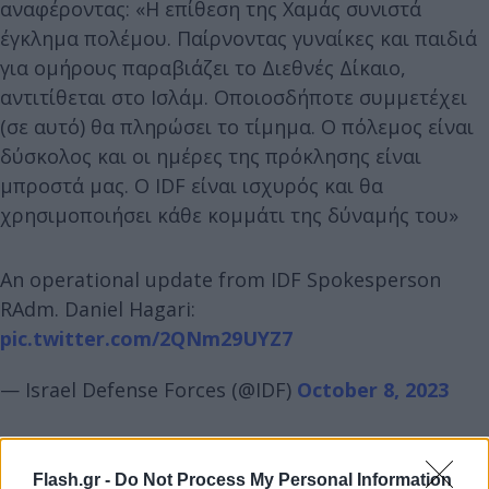
αναφέροντας: «Η επίθεση της Χαμάς συνιστά
έγκλημα πολέμου. Παίρνοντας γυναίκες και παιδιά
για ομήρους παραβιάζει το Διεθνές Δίκαιο,
αντιτίθεται στο Ισλάμ. Οποιοσδήποτε συμμετέχει
(σε αυτό) θα πληρώσει το τίμημα. Ο πόλεμος είναι
δύσκολος και οι ημέρες της πρόκλησης είναι
μπροστά μας. Ο IDF είναι ισχυρός και θα
χρησιμοποιήσει κάθε κομμάτι της δύναμής του»
An operational update from IDF Spokesperson
RAdm. Daniel Hagari:
pic.twitter.com/2QNm29UYZ7
— Israel Defense Forces (@IDF)
October 8, 2023
Flash.gr -
Do Not Process My Personal Information