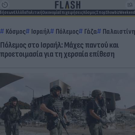
ιδήσεων
Ελλάδα
Πολιτική
Οικονομία
Επιχειρήσεις
Κόσμος
Σπορ
Showbiz
Weekend
Κόσμος
Ισραήλ
Πόλεμος
Γάζα
Παλαιστίν
Πόλεμος στο Ισραήλ: Μάχες παντού και
προετοιμασία για τη χερσαία επίθεση