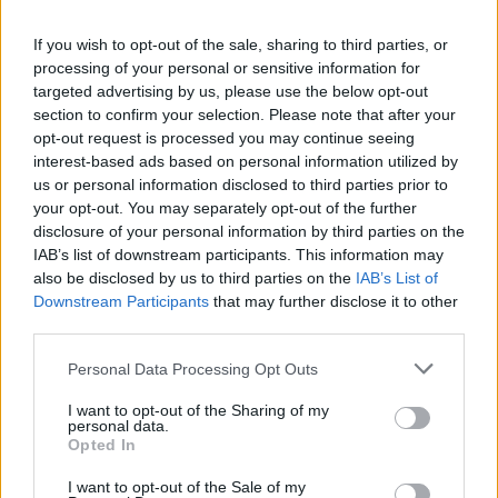
If you wish to opt-out of the sale, sharing to third parties, or
processing of your personal or sensitive information for
targeted advertising by us, please use the below opt-out
section to confirm your selection. Please note that after your
opt-out request is processed you may continue seeing
interest-based ads based on personal information utilized by
us or personal information disclosed to third parties prior to
your opt-out. You may separately opt-out of the further
disclosure of your personal information by third parties on the
IAB’s list of downstream participants. This information may
also be disclosed by us to third parties on the
IAB’s List of
Downstream Participants
that may further disclose it to other
third parties.
Please note that this website/app uses one or more Google
Personal Data Processing Opt Outs
services and may gather and store information including but
not limited to your visit or usage behaviour. You may click to
I want to opt-out of the Sharing of my
personal data.
grant or deny consent to Google and its third-party tags to
Opted In
use your data for below specified purposes in below Google
consent section.
I want to opt-out of the Sale of my