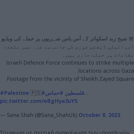
🚨 شیخ زید اسکوائر کے آس پاس شہریوں پر حملے کی ویڈیو
اسرائیلی ڈیفنس فورس کی جانب سے غزہ میں متعدد
مقامات پر حملے جاری ہیں۔
Israeli Defence Force continues to strike multiple
locations across Gaza.
Footage from the vicinity of Sheikh Zayed Square
#Palestine
🇵🇸
#حماس
#فلسطين
…
pic.twitter.com/eBgHya3uY5
— Sana Shah (@Sana_ShahUk)
October 8, 2023
Σύμφωνα με σχετική ανακοίνωση των ισραηλινών