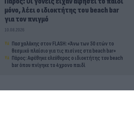
Πάρος: Οι γονείς είχαν αφήσει το παιδί
μόνο, λέει ο ιδιοκτήτης του beach bar
για τον πνιγμό
10.08.2026
Πασχαλάκης στον FLASH: «Άνω των 50 ετών το
θεσμικό πλαίσιο για τις πισίνες στα beach bar»
Πάρος: Αφέθηκε ελεύθερος ο ιδιοκτήτης του beach
bar όπου πνίγηκε το 4χρονο παιδί