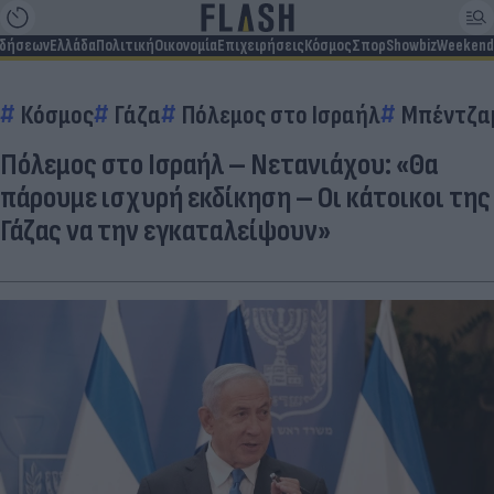
ιδήσεων
Ελλάδα
Πολιτική
Οικονομία
Επιχειρήσεις
Κόσμος
Σπορ
Showbiz
Weekend
Κόσμος
Γάζα
Πόλεμος στο Ισραήλ
Μπέντζαμ
Πόλεμος στο Ισραήλ – Νετανιάχου: «Θα
πάρουμε ισχυρή εκδίκηση – Οι κάτοικοι της
Γάζας να την εγκαταλείψουν»