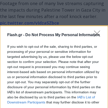
Footage from one of many live streams capturing
the impacts during Palestine Tower in Gaza City in
the last few minutes after a roof knock earlier.
pic.twitter.com/vIdzaSZbce
— Aurora Intel (@AuroraIntel)
October 7, 2023
Flash.gr -
Do Not Process My Personal Information
If you wish to opt-out of the sale, sharing to third parties, or
Ο στρατός τόνισε ότι προειδοποίησε τους
processing of your personal or sensitive information for
κατοίκους πριν από τα πλήγματα και «τους ζήτησε
targeted advertising by us, please use the below opt-out
να εκκενώσουν την περιοχή».
section to confirm your selection. Please note that after your
opt-out request is processed you may continue seeing
interest-based ads based on personal information utilized by
us or personal information disclosed to third parties prior to
your opt-out. You may separately opt-out of the further
disclosure of your personal information by third parties on the
IAB’s list of downstream participants. This information may
also be disclosed by us to third parties on the
IAB’s List of
Downstream Participants
that may further disclose it to other
third parties.