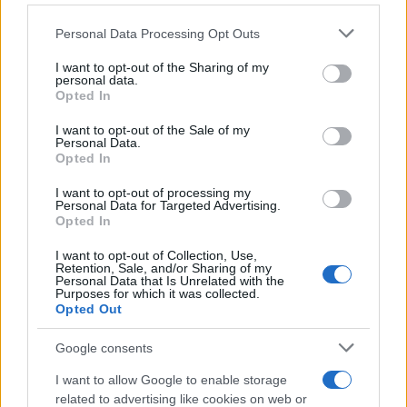
Please note that this website/app uses one or more Google
Personal Data Processing Opt Outs
services and may gather and store information including but
not limited to your visit or usage behaviour. You may click to
I want to opt-out of the Sharing of my
personal data.
grant or deny consent to Google and its third-party tags to
Opted In
use your data for below specified purposes in below Google
consent section.
I want to opt-out of the Sale of my
Personal Data.
Opted In
I want to opt-out of processing my
Personal Data for Targeted Advertising.
Opted In
I want to opt-out of Collection, Use,
Retention, Sale, and/or Sharing of my
Personal Data that Is Unrelated with the
Purposes for which it was collected.
Opted Out
Google consents
I want to allow Google to enable storage
related to advertising like cookies on web or