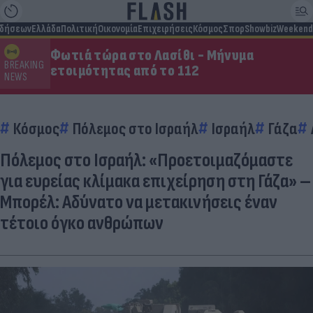
ιδήσεων
Ελλάδα
Πολιτική
Οικονομία
Επιχειρήσεις
Κόσμος
Σπορ
Showbiz
Weekend
Φωτιά τώρα στο Λασίθι - Μήνυμα
BREAKING
ετοιμότητας από το 112
NEWS
Κόσμος
Πόλεμος στο Ισραήλ
Ισραήλ
Γάζα
Πόλεμος στο Ισραήλ: «Προετοιμαζόμαστε
για ευρείας κλίμακα επιχείρηση στη Γάζα» –
Μπορέλ: Αδύνατο να μετακινήσεις έναν
τέτοιο όγκο ανθρώπων