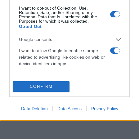
I want to opt-out of Collection, Use,
Retention, Sale, and/or Sharing of my
Ο Μπορέλ έκανε δηλώσεις στο Πεκίνο με τον
Personal Data that Is Unrelated with the
Κινέζο υπουργό Εξωτερικών Γουάνγκ Γι αναφορικά
Purposes for which it was collected.
Opted Out
με ζητήματα διεθνούς ασφαλείας. «Αυτή τη στιγμή
είμαστε μάρτυρες μιας σοβαρής ανθρωπιστικής
Google consents
κρίσης στη Γάζα», δήλωσε ο εκπρόσωπος της
I want to allow Google to enable storage
ευρωπαϊκής διπλωματίας.
related to advertising like cookies on web or
device identifiers in apps.
CONFIRM
Data Deletion
Data Access
Privacy Policy