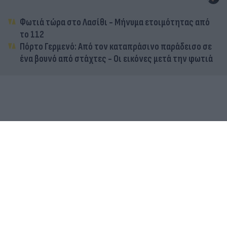
Φωτιά τώρα στο Λασίθι - Μήνυμα ετοιμότητας από
το 112
Πόρτο Γερμενό: Από τον καταπράσινο παράδεισο σε
ένα βουνό από στάχτες - Οι εικόνες μετά την φωτιά