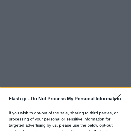
«Ο κόσμος απέτυχε οικτρά», δήλωσε ο Μπορέλ
Flash.gr -
Do Not Process My Personal Information
σήμερα στο Πεκίνο, επισημαίνοντας ότι εδώ και 30
χρόνια δεν υπήρξε καμιά επιτυχία όσον αφορά τη
If you wish to opt-out of the sale, sharing to third parties, or
λύση των δύο κρατών.
processing of your personal or sensitive information for
targeted advertising by us, please use the below opt-out