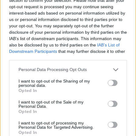
section to confirm your selection. Please note that after your
Ο Ζοζέπ Μπορέλ παραδέχθηκε επίσης πως ενώ η
opt-out request is processed you may continue seeing
λύση των δύο χωριστών κρατών είναι ένας
interest-based ads based on personal information utilized by
us or personal information disclosed to third parties prior to
επιθυμητός στόχος για τους Ισραηλινούς και τους
your opt-out. You may separately opt-out of the further
Παλαιστινίους στο μελλον, δεν θα διευθετήσει την
disclosure of your personal information by third parties on the
τρέχουσα σύγκρουση που ξέσπασε το περασμένο
IAB’s list of downstream participants. This information may
Σαββατοκύριακο.
also be disclosed by us to third parties on the
IAB’s List of
Downstream Participants
that may further disclose it to other
third parties.
Please note that this website/app uses one or more Google
Personal Data Processing Opt Outs
services and may gather and store information including but
not limited to your visit or usage behaviour. You may click to
I want to opt-out of the Sharing of my
personal data.
grant or deny consent to Google and its third-party tags to
Opted In
use your data for below specified purposes in below Google
consent section.
I want to opt-out of the Sale of my
Personal Data.
Opted In
I want to opt-out of processing my
Personal Data for Targeted Advertising.
Opted In