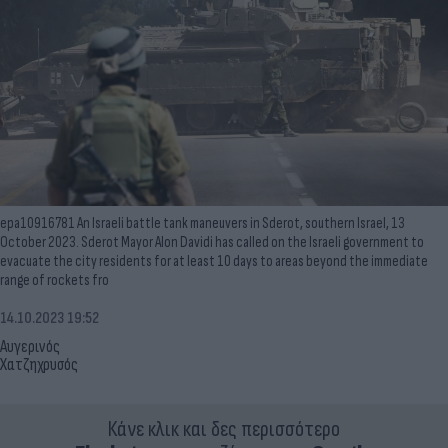
epa10916781 An Israeli battle tank maneuvers in Sderot, southern Israel, 13
October 2023. Sderot Mayor Alon Davidi has called on the Israeli government to
evacuate the city residents for at least 10 days to areas beyond the immediate
range of rockets fro
14.10.2023 19:52
Αυγερινός
Χατζηχρυσός
Κάνε κλικ και δες περισσότερο