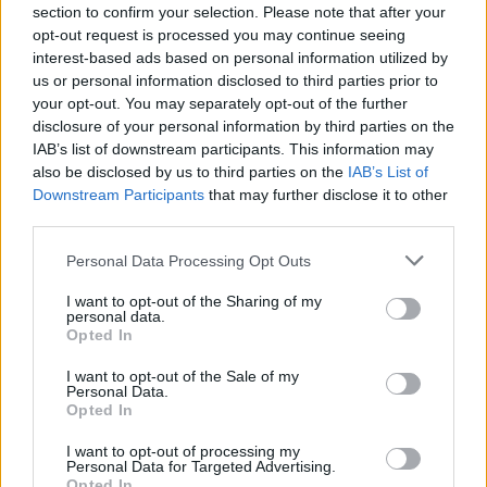
section to confirm your selection. Please note that after your
opt-out request is processed you may continue seeing
interest-based ads based on personal information utilized by
us or personal information disclosed to third parties prior to
your opt-out. You may separately opt-out of the further
disclosure of your personal information by third parties on the
IAB’s list of downstream participants. This information may
also be disclosed by us to third parties on the
IAB’s List of
Downstream Participants
that may further disclose it to other
third parties.
Please note that this website/app uses one or more Google
Personal Data Processing Opt Outs
services and may gather and store information including but
Και συμπλήρωσε: «Και μετά μπορείς να κάνεις ένα
not limited to your visit or usage behaviour. You may click to
I want to opt-out of the Sharing of my
personal data.
grant or deny consent to Google and its third-party tags to
μικρό διάλειμμα με τον εαυτό σου και να τυλίξεις
Opted In
use your data for below specified purposes in below Google
τα χέρια σου γύρω από τον ατελή εαυτό σου και να
consent section.
I want to opt-out of the Sale of my
του δώσεις λίγη αγάπη. Γιατί οι ατέλειές μας είναι
Personal Data.
Opted In
αυτές που μας κάνουν ένα τέλειο πρωτότυπο».
I want to opt-out of processing my
Personal Data for Targeted Advertising.
Opted In