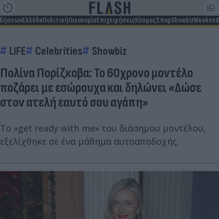
ιδήσεων
Ελλάδα
Πολιτική
Οικονομία
Επιχειρήσεις
Κόσμος
Σπορ
Showbiz
Weekend
LIFE
Celebrities
Showbiz
Πολίνα Πορίζκοβα: Το 60χρονο μοντέλο
ποζάρει με εσώρουχα και δηλώνει «Δώσε
στον ατελή εαυτό σου αγάπη»
Το «get ready with me» του διάσημου μοντέλου,
εξελίχθηκε σε ένα μάθημα αυτοαποδοχής.