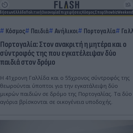
ιδήσεων
Ελλάδα
Πολιτική
Οικονομία
Επιχειρήσεις
Κόσμος
Σπορ
Showbiz
Weekend
Κόσμος
Παιδιά
Ανήλικοι
Πορτογαλία
Γαλ
Πορτογαλία: Στον ανακριτή η μητέρα και ο
σύντροφός της που εγκατέλειψαν δύο
παιδιά στον δρόμο
Η 41χρονη Γαλλίδα και ο 55χρονος σύντροφός της
θεωρούνται ύποπτοι για την εγκατάλειψη δύο
μικρών παιδιών σε δρόμο της Πορτογαλίας. Τα δύο
αγόρια βρίσκονται σε οικογένεια υποδοχής.