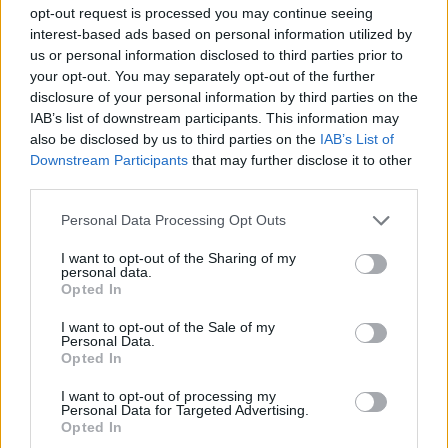
opt-out request is processed you may continue seeing
interest-based ads based on personal information utilized by
us or personal information disclosed to third parties prior to
your opt-out. You may separately opt-out of the further
disclosure of your personal information by third parties on the
IAB’s list of downstream participants. This information may
also be disclosed by us to third parties on the
IAB’s List of
Downstream Participants
that may further disclose it to other
third parties.
Please note that this website/app uses one or more Google
Personal Data Processing Opt Outs
services and may gather and store information including but
not limited to your visit or usage behaviour. You may click to
I want to opt-out of the Sharing of my
personal data.
grant or deny consent to Google and its third-party tags to
Opted In
Σύμφωνα με τις πορτογαλικές αρχές, το ζευγάρι
use your data for below specified purposes in below Google
είχε περάσει πολλές ώρες στα υπαίθρια τραπέζια
consent section.
I want to opt-out of the Sale of my
Personal Data.
καφέ στη Φάτιμα, γεγονός που κίνησε τις υποψίες
Opted In
κατοίκου, η οποία ειδοποίησε τις αρχές.
I want to opt-out of processing my
Personal Data for Targeted Advertising.
Opted In
Οι δύο ύποπτοι, οι οποίοι σύμφωνα με τα μέχρι