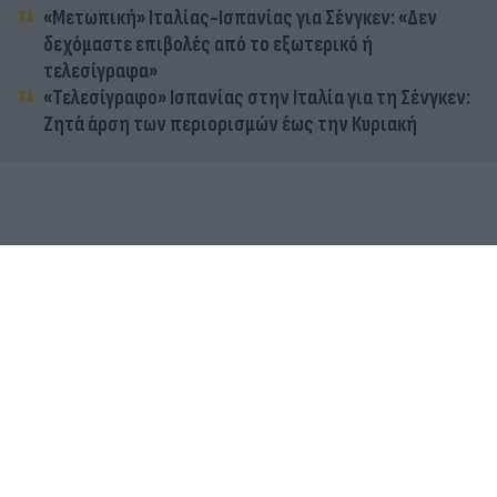
«Μετωπική» Ιταλίας-Ισπανίας για Σένγκεν: «Δεν
δεχόμαστε επιβολές από το εξωτερικό ή
τελεσίγραφα»
«Τελεσίγραφο» Ισπανίας στην Ιταλία για τη Σένγκεν:
Ζητά άρση των περιορισμών έως την Κυριακή