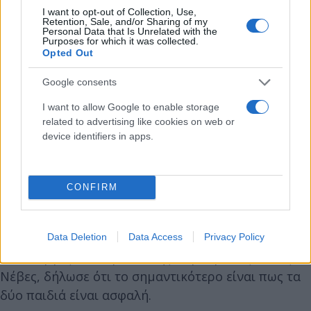
τώρα στοιχεία δεν φαίνεται να έχουν σχέση με την
I want to opt-out of Collection, Use,
Retention, Sale, and/or Sharing of my
Πορτογαλία, ενδέχεται να βρεθούν αντιμέτωποι με
Personal Data that Is Unrelated with the
Purposes for which it was collected.
κατηγορίες για κακομεταχείριση, έκθεση σε
Opted Out
κίνδυνο και εγκατάλειψη.
Google consents
Εκπρόσωπος της πορτογαλικής χωροφυλακής
I want to allow Google to enable storage
related to advertising like cookies on web or
δήλωσε ότι έχει εκδοθεί ευρωπαϊκό ένταλμα
device identifiers in apps.
σύλληψης από τη Γαλλία σε βάρος του ζευγαριού,
το οποίο αναμένεται να υποβληθεί στην
πορτογαλική Δικαιοσύνη.
CONFIRM
«Τα παιδιά είναι καλά»
Data Deletion
Data Access
Privacy Policy
Ο υπουργός Εσωτερικών της Πορτογαλίας, Λουίς
Νέβες, δήλωσε ότι το σημαντικότερο είναι πως τα
δύο παιδιά είναι ασφαλή.