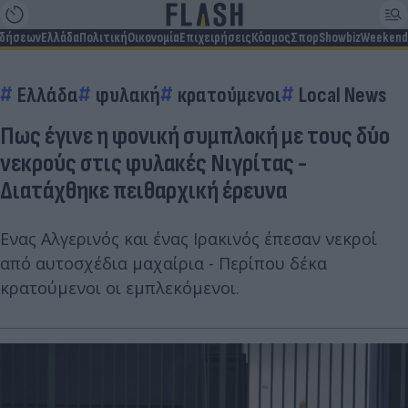
ιδήσεων
Ελλάδα
Πολιτική
Οικονομία
Επιχειρήσεις
Κόσμος
Σπορ
Showbiz
Weekend
Ελλάδα
φυλακή
κρατούμενοι
Local News
Πως έγινε η φονική συμπλοκή με τους δύο
νεκρούς στις φυλακές Νιγρίτας -
Διατάχθηκε πειθαρχική έρευνα
Ενας Αλγερινός και ένας Ιρακινός έπεσαν νεκροί
από αυτοσχέδια μαχαίρια - Περίπου δέκα
κρατούμενοι οι εμπλεκόμενοι.