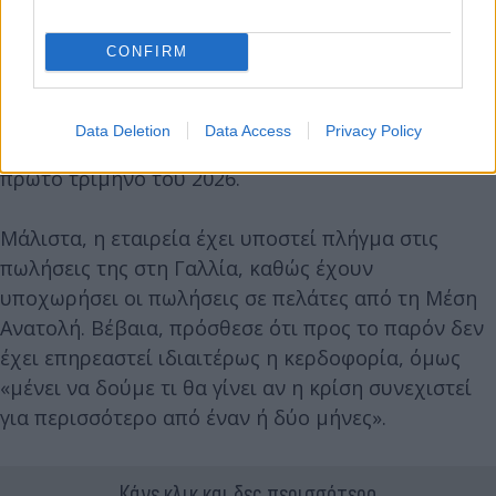
αναταραχές.
CONFIRM
Ο Eric du Halgouët, οικονομικός διευθυντής της
Hermes, δήλωσε ότι οι πωλήσεις της εταιρείας στη
Data Deletion
Data Access
Privacy Policy
Μέση Ανατολή υποχώρησαν κατά 6% κατά το
πρώτο τρίμηνο του 2026.
Μάλιστα, η εταιρεία έχει υποστεί πλήγμα στις
πωλήσεις της στη Γαλλία, καθώς έχουν
υποχωρήσει οι πωλήσεις σε πελάτες από τη Μέση
Ανατολή. Βέβαια, πρόσθεσε ότι προς το παρόν δεν
έχει επηρεαστεί ιδιαιτέρως η κερδοφορία, όμως
«μένει να δούμε τι θα γίνει αν η κρίση συνεχιστεί
για περισσότερο από έναν ή δύο μήνες».
Κάνε κλικ και δες περισσότερο