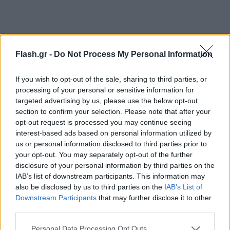
Flash.gr -
Do Not Process My Personal Information
If you wish to opt-out of the sale, sharing to third parties, or
processing of your personal or sensitive information for
Η ζήτηση έχει υποχωρήσει σημαντικά
targeted advertising by us, please use the below opt-out
section to confirm your selection. Please note that after your
opt-out request is processed you may continue seeing
Η οικονομική διευθύντρια της LVMH, Cécile
interest-based ads based on personal information utilized by
Cabanis, δήλωσε ότι «η ζήτηση έχει υποχωρήσει
us or personal information disclosed to third parties prior to
σημαντικά» στη Μέση Ανατολή, ενώ παρατηρείται
your opt-out. You may separately opt-out of the further
disclosure of your personal information by third parties on the
πολύ μεγάλη μείωση της προσέλευσης στα φυσικά
IAB’s list of downstream participants. This information may
καταστήματα που βρίσκονται στα εμπορικά κέντρα
also be disclosed by us to third parties on the
IAB’s List of
της περιοχής. Η Sephora, μία από τις εταιρείες της
Downstream Participants
that may further disclose it to other
LVMH, έχει δείξει σημάδια αντοχής, κυρίως χάρη
third parties.
στη σημαντική παρουσία της στη Σαουδική Αραβία,
Please note that this website/app uses one or more Google
Personal Data Processing Opt Outs