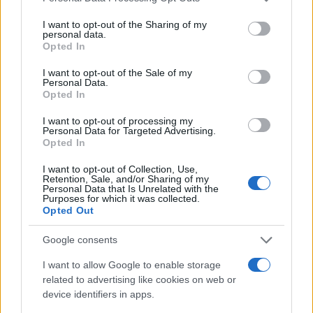
μία χώρα αρκετά «ανθεκτική» κατά την τρέχουσα
services and may gather and store information including but
not limited to your visit or usage behaviour. You may click to
I want to opt-out of the Sharing of my
κρίση.
personal data.
grant or deny consent to Google and its third-party tags to
Opted In
use your data for below specified purposes in below Google
Η Armelle Poulou, οικονομική διευθύντρια της
consent section.
I want to opt-out of the Sale of my
Personal Data.
Kering, μητρική της Gucci και άλλων brands,
Opted In
δήλωσε κατά την παρουσίαση των οικονομικών
αποτελεσμάτων του πρώτου τριμήνου ότι η κρίση
I want to opt-out of processing my
Personal Data for Targeted Advertising.
στη Μέση Ανατολή έχει επιπτώσεις στην εταιρεία.
Opted In
I want to opt-out of Collection, Use,
Συγκεκριμένα, παρατηρείται μία πτώση των
Retention, Sale, and/or Sharing of my
Personal Data that Is Unrelated with the
λιανικών πωλήσεων στην περιοχή κατά 11% κατά
Purposes for which it was collected.
Opted Out
το πρώτο τρίμηνο του έτους, παρασύροντας τα
συνολικά αποτελέσματα του Ομίλου. Εξ άλλου, η
Google consents
Μέση Ανατολή αντιπροσωπεύει περίπου το 5% του
I want to allow Google to enable storage
τζίρου της Kering, με περίπου 1.100 εργαζομένους
related to advertising like cookies on web or
στην περιοχή και 79 καταστήματα, τα οποία
device identifiers in apps.
λειτουργούν κανονικά, παρά τις κάποιες μικρές