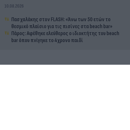
10.08.2026
Πασχαλάκης στον FLASH: «Άνω των 50 ετών το
θεσμικό πλαίσιο για τις πισίνες στα beach bar»
Πάρος: Αφέθηκε ελεύθερος ο ιδιοκτήτης του beach
bar όπου πνίγηκε το 4χρονο παιδί