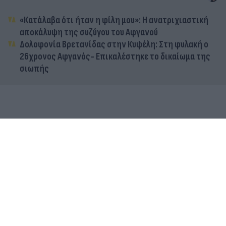
«Κατάλαβα ότι ήταν η φίλη μου»: Η ανατριχιαστική
αποκάλυψη της συζύγου του Αφγανού
Δολοφονία Βρετανίδας στην Κυψέλη: Στη φυλακή ο
26χρονος Αφγανός- Επικαλέστηκε το δικαίωμα της
σιωπής