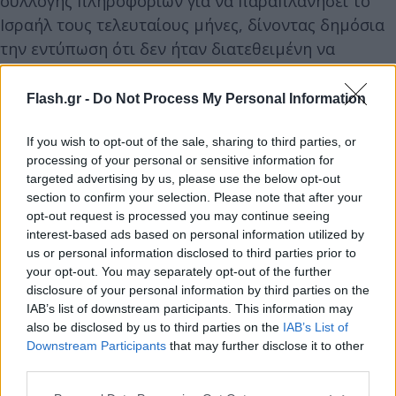
συλλογής πληροφοριών για να παραπλανήσει το
Ισραήλ τους τελευταίους μήνες, δίνοντας δημόσια
την εντύπωση ότι δεν ήταν διατεθειμένη να
προχωρήσει σε μάχη ή αντιπαράθεση με το Ισραήλ
ενώ προετοιμαζόταν γι’ αυτή την τεράστια
Flash.gr -
Do Not Process My Personal Information
επιχείρηση», εξήγησε.
If you wish to opt-out of the sale, sharing to third parties, or
processing of your personal or sensitive information for
Από την πλευρά του, το Τελ Αβίβ επιβεβαίωσε ότι
targeted advertising by us, please use the below opt-out
πιάστηκε στον ύπνο σε αυτή την επίθεση, η οποία
section to confirm your selection. Please note that after your
opt-out request is processed you may continue seeing
συνέπεσε με την αργία του Σαββάτου για τους
interest-based ads based on personal information utilized by
Εβραίους και, μάλιστα, ανήμερα μίας σημαντικής
us or personal information disclosed to third parties prior to
θρησκευτικής γιορτής.
your opt-out. You may separately opt-out of the further
disclosure of your personal information by third parties on the
IAB’s list of downstream participants. This information may
also be disclosed by us to third parties on the
IAB’s List of
Downstream Participants
that may further disclose it to other
third parties.
Please note that this website/app uses one or more Google