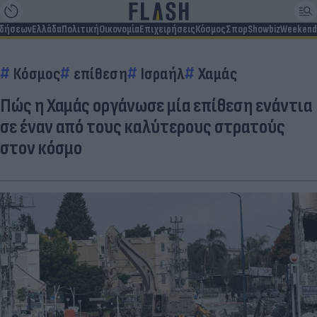
ιδήσεων
Ελλάδα
Πολιτική
Οικονομία
Επιχειρήσεις
Κόσμος
Σπορ
Showbiz
Weekend
Κόσμος
επίθεση
Ισραήλ
Χαμάς
Πώς η Χαμάς οργάνωσε μία επίθεση ενάντια
σε έναν από τους καλύτερους στρατούς
στον κόσμο