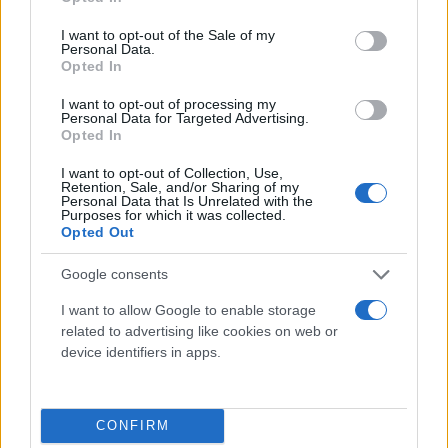
use your data for below specified purposes in below Google
δημοσιεύτηκε στο Evolution and Human Behavior,
consent section.
I want to opt-out of the Sale of my
διαπίστωσε ότι μια δίαιτα πλούσια σε
Personal Data.
Opted In
καροτενοειδή, είχε ως αποτέλεσμα ένα πιο
ευχάριστο φυσικό άρωμα, ειδικά σε σύγκριση με
I want to opt-out of processing my
Personal Data for Targeted Advertising.
μια δίαιτα πλούσια σε υδατάνθρακες. Τα
Opted In
καροτενοειδή είναι ενώσεις που δίνουν σε φρούτα
I want to opt-out of Collection, Use,
και λαχανικά, το χαρακτηριστικό, έντονο χρώμα
Retention, Sale, and/or Sharing of my
Personal Data that Is Unrelated with the
τους.
Purposes for which it was collected.
Opted Out
3. Musk
Google consents
I want to allow Google to enable storage
Ίσως δεν αποτελεί έκπληξη το γεγονός ότι το musk,
related to advertising like cookies on web or
device identifiers in apps.
είναι ένα άλλο άρωμα που μπορεί να σε κάνει να
φαίνεσαι πιο ελκυστική στους γύρω σου. Iστορικά,
το musk προήλθε από ένα ζώο, επομένως έχει ένα
CONFIRM
εγγενές ξυλώδες, γήινο στοιχείο που το