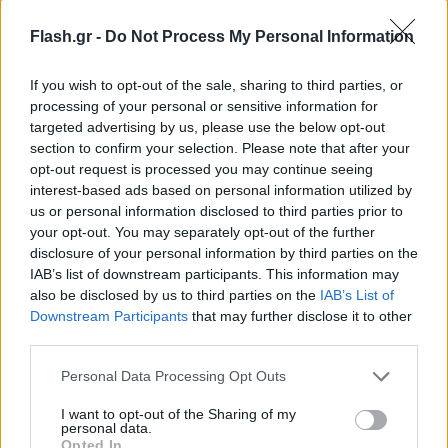
1. Ροδέλαιο
Flash.gr -
Do Not Process My Personal Information
Σε μια μικρή επιστημονική μελέτη, ερευνητές
If you wish to opt-out of the sale, sharing to third parties, or
processing of your personal or sensitive information for
διαπίστωσαν ότι η μυρωδιά του ροδέλαιου έκανε
targeted advertising by us, please use the below opt-out
τους συμμετέχοντες να ταξινομήσουν
section to confirm your selection. Please note that after your
φωτογραφίες προσώπων ως πιο ελκυστικές σε
opt-out request is processed you may continue seeing
σχέση με άλλες μυρωδιές. Αξίζει να σημειωθεί ότι
interest-based ads based on personal information utilized by
us or personal information disclosed to third parties prior to
αυτή η μελέτη χρησιμοποίησε αιθέριο έλαιο
your opt-out. You may separately opt-out of the further
τριαντάφυλλου και όχι τεχνητά αρώματα
disclosure of your personal information by third parties on the
τριαντάφυλλου.
IAB’s list of downstream participants. This information may
also be disclosed by us to third parties on the
IAB’s List of
Downstream Participants
that may further disclose it to other
2. Πορτοκαλί φρούτα και λαχανικά
third parties.
Please note that this website/app uses one or more Google
Personal Data Processing Opt Outs
Οι άνδρες που τρώνε πολλά φρούτα και λαχανικά
services and may gather and store information including but
και ειδικότερα με πορτοκαλί χρώμα, φαίνονται πιο
not limited to your visit or usage behaviour. You may click to
I want to opt-out of the Sharing of my
personal data.
grant or deny consent to Google and its third-party tags to
ελκυστικοί στις γυναίκες. Ειδικότερα, έρευνα που
Opted In