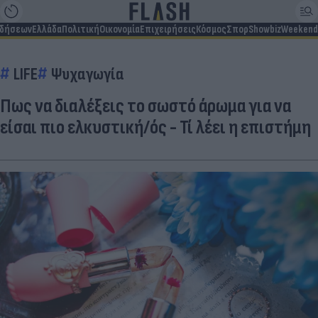
ιδήσεων
Ελλάδα
Πολιτική
Οικονομία
Επιχειρήσεις
Κόσμος
Σπορ
Showbiz
Weekend
LIFE
Ψυχαγωγία
Πως να διαλέξεις το σωστό άρωμα για να
είσαι πιο ελκυστική/ός - Τί λέει η επιστήμη