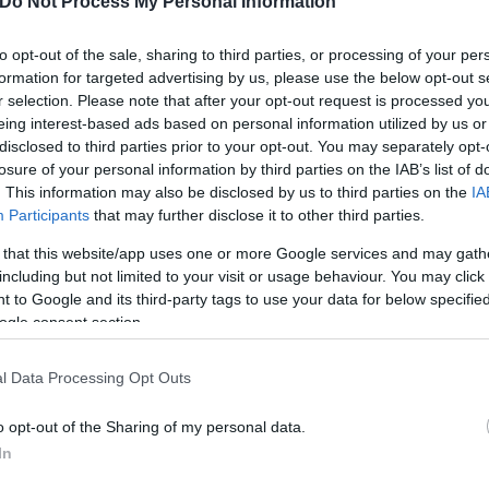
Do Not Process My Personal Information
ερο
Flash.gr
στην αναζήτηση της
Google
to opt-out of the sale, sharing to third parties, or processing of your per
formation for targeted advertising by us, please use the below opt-out s
r selection. Please note that after your opt-out request is processed y
eing interest-based ads based on personal information utilized by us or
disclosed to third parties prior to your opt-out. You may separately opt-
losure of your personal information by third parties on the IAB’s list of
. This information may also be disclosed by us to third parties on the
IA
Participants
that may further disclose it to other third parties.
 that this website/app uses one or more Google services and may gath
including but not limited to your visit or usage behaviour. You may click 
 to Google and its third-party tags to use your data for below specifi
ο που έχει θαμπώσει – Το φυσικό μυστικό για λ
ogle consent section.
υνοι και μικροβιακά πολλαπλά ζητήματα-«Καμπαν
l Data Processing Opt Outs
o opt-out of the Sharing of my personal data.
In