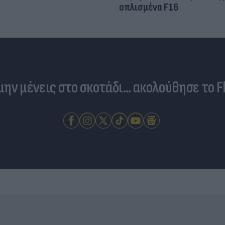
οπλισμένα F16
 μην μένεις στο σκοτάδι... ακολούθησε το F