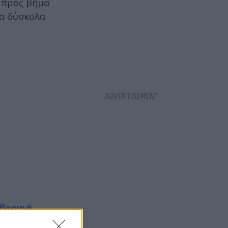
α προς βήμα
τα δύσκολα
 βρομιά