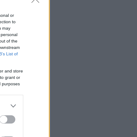
sonal or
ection to
ou may
 personal
out of the
 downstream
B’s List of
er and store
to grant or
ed purposes
άμψη
άκι»