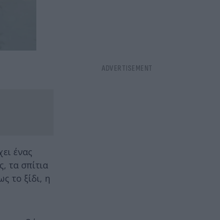
χει ένας
, τα σπίτια
 το ξίδι, η