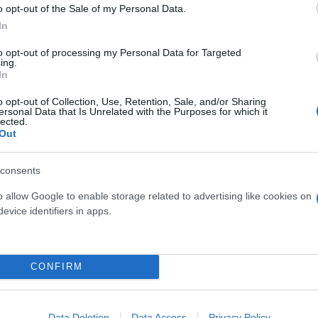
o opt-out of the Sale of my Personal Data.
In
αι χρήσιμα
to opt-out of processing my Personal Data for Targeted
ing.
In
o opt-out of Collection, Use, Retention, Sale, and/or Sharing
ersonal Data that Is Unrelated with the Purposes for which it
lected.
Out
consents
o allow Google to enable storage related to advertising like cookies on
evice identifiers in apps.
τον θεό» - Η κυρία Μέσι
Και οι μαϊμούδες έχουν κατ
CONFIRM
 στο Instagram, την
επιστήμονες ρίχνουν φως
ι η σύντροφος του
"φιλίες" μεταξύ διαφορε
hoto)
Data Deletion
Data Access
Privacy Policy