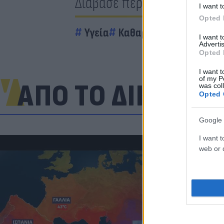
Διάβασε περισσότερα
I want t
Opted 
Υγεία
Καθαριότητα
Σας είν
I want 
Advertis
Opted 
I want t
of my P
ΑΠΟ ΤΟ ΔΙΚΤΥΟ
was col
Opted 
Google 
I want t
web or d
«Μια θεά για 
εντυπωσίασε
σχολίασε κα
Κριστιάνο (p