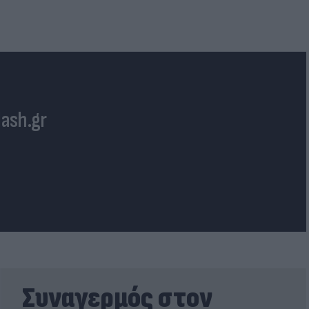
lash.gr
Συναγερμός στον