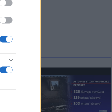
οικίδια! Οι
 στις
τικών ειδών