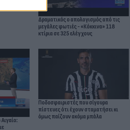
Δραματικός ο απολογισμός από τις
μεγάλες φωτιές - «Κόκκινα» 118
κτίρια σε 325 ελέγχους
Ποδοσφαιριστές που σίγουρα
πίστευες ότι έχουν σταματήσει κι
όμως παίζουν ακόμα μπάλα
 Αιγαίο:
με