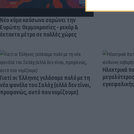
Νέο κύμα καύσωνα σαρώνει την
Ευρώπη: Θερμοκρασίες - ρεκόρ &
έκτακτα μέτρα σε πολλές χώρες
Ηλεκτρικά πα
μεγαλύτερος
Γιατί οι Έλληνες γελάσαμε πολύ με τη
εγκεφαλική
νέα φανέλα του Σαλάχ (αλλά δεν είναι,
προφανώς, αυτό που νομίζουμε)