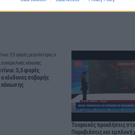
τίνια: 3,5 φορές
 ο κίνδυνος σοβαρής
ς κάκωσης
Τουρκικές προκλήσεις στο
Παραβιάσεις και εμπλοκή 