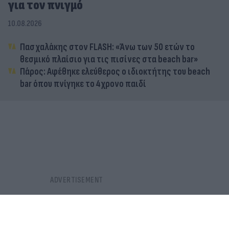
για τον πνιγμό
10.08.2026
Πασχαλάκης στον FLASH: «Άνω των 50 ετών το
θεσμικό πλαίσιο για τις πισίνες στα beach bar»
Πάρος: Αφέθηκε ελεύθερος ο ιδιοκτήτης του beach
bar όπου πνίγηκε το 4χρονο παιδί