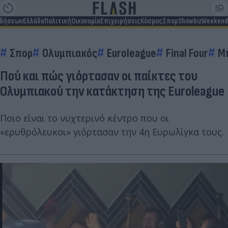
ιδήσεων
Ελλάδα
Πολιτική
Οικονομία
Επιχειρήσεις
Κόσμος
Σπορ
Showbiz
Weekend
Σπορ
Ολυμπιακός
Euroleague
Final Four
Μ
Πού και πώς γιόρτασαν οι παίκτες του
Ολυμπιακού την κατάκτηση της Euroleague
Ποιο είναι το νυχτερινό κέντρο που οι
«ερυθρόλευκοι» γιόρτασαν την 4η Ευρωλίγκα τους.