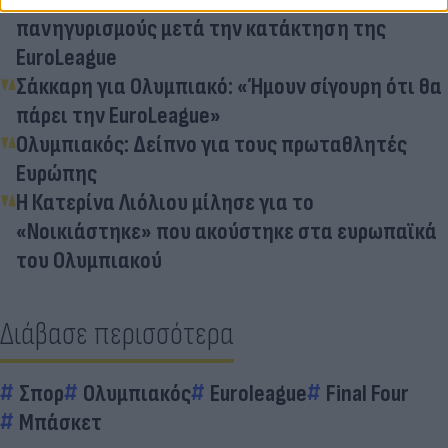
πανηγυρισμούς μετά την κατάκτηση της
EuroLeague
Σάκκαρη για Ολυμπιακό: «Ήμουν σίγουρη ότι θα
πάρει την EuroLeague»
Ολυμπιακός: Δείπνο για τους πρωταθλητές
Ευρώπης
Η Κατερίνα Λιόλιου μίλησε για το
«Νοικιάστηκε» που ακούστηκε στα ευρωπαϊκά
του Ολυμπιακού
Διάβασε περισσότερα
Σπορ
Ολυμπιακός
Euroleague
Final Four
Μπάσκετ