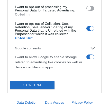
I want to opt-out of processing my
Personal Data for Targeted Advertising.
Opted In
Κάνε κλικ και δες περισσότερο
I want to opt-out of Collection, Use,
Flash.gr
στην αναζήτηση της
Google
Retention, Sale, and/or Sharing of my
Personal Data that Is Unrelated with the
Purposes for which it was collected.
Opted Out
Google consents
Διάβασε σχετικά
I want to allow Google to enable storage
related to advertising like cookies on web or
device identifiers in apps.
Ολυμπιακός: Η κούπα της EuroLeague θα
βρίσκεται στο ΣΕΦ για το παιχνίδι κόντρα στην
CONFIRM
ΑΕΚ
Ολυμπιακός: Η παρακάμερα από τα
«ερυθρόλευκα» πανηγύρια στον Πειραιά
Data Deletion
Data Access
Privacy Policy
Ολυμπιακός: Το βίντεο με τους ξέφρενους