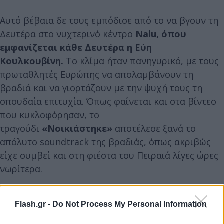
Αυτό βέβαια δε τους εμπόδισε από το να βγουν τη
Δευτέρα στο νυχτερινό κέντρο
Nalu, όπου
εμφανίζεται κάθε Δευτέρα η
Εύη
Κουλκουβίνη
.
Το κλίμα ήταν πανηγυρικό, με τους
πρωταθλητές Ευρώπης να απολαμβάνουν τη
βραδιά και να γιορτάζουν με την ψυχή τους τη
σπουδαία επιτυχία. Όπως φαίνεται και στα βίντεο
που κυκλοφόρησαν, το
τραγούδι
«Νοικιάστηκε»
αποτέλεσε ξανά το
απόλυτο soundtrack της βραδιάς, όπως ακριβώς
είχε συμβεί και στη φιέστα του Πειραιά λίγες ώρες
νωρίτερα.
Flash.gr -
Do Not Process My Personal Information