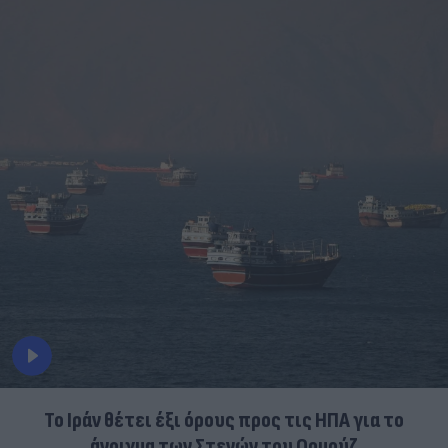
Το Ιράν θέτει έξι όρους προς τις ΗΠΑ για το
άνοιγμα των Στενών του Ορμούζ