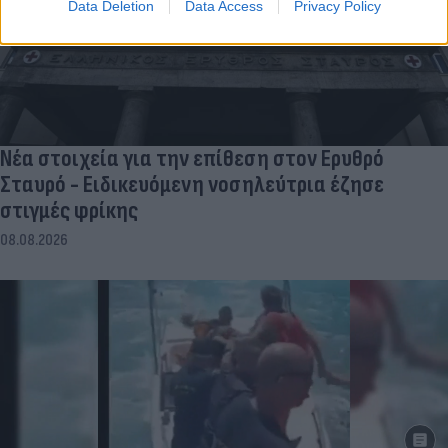
Data Deletion
Data Access
Privacy Policy
Νέα στοιχεία για την επίθεση στον Ερυθρό
Σταυρό - Ειδικευόμενη νοσηλεύτρια έζησε
στιγμές φρίκης
08.08.2026