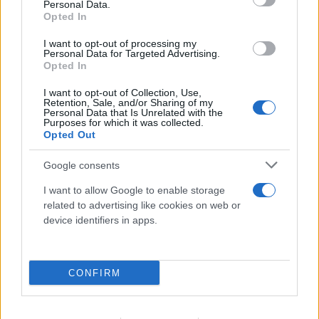
Personal Data.
Opted In
I want to opt-out of processing my
Personal Data for Targeted Advertising.
Opted In
I want to opt-out of Collection, Use,
Retention, Sale, and/or Sharing of my
Personal Data that Is Unrelated with the
Purposes for which it was collected.
Opted Out
Τα πρώτα στοιχεία για τη νεκρή γυναίκα στον
Google consents
Λυκαβηττό - Θάνατο από πτώση «βλέπει» ο
ιατροδικαστής
I want to allow Google to enable storage
related to advertising like cookies on web or
08.08.2026
device identifiers in apps.
CONFIRM