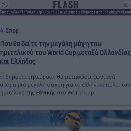
ιδήσεων
Ελλάδα
Πολιτική
Οικονομία
Επιχειρήσεις
Κόσμος
Σπορ
Showbiz
Weekend
Σπορ
Που θα δείτε την μεγάλη μάχη του
ημιτελικού του World Cup μεταξύ Ολλανδίας
και Ελλάδας
Η δημόσια τηλεόραση θα μεταδώσει ζωντανά
ακόμα μία μεγάλη στιγμή για το ελληνικό πόλο: τον
ημιτελικό της Εθνικής στο World Cup.