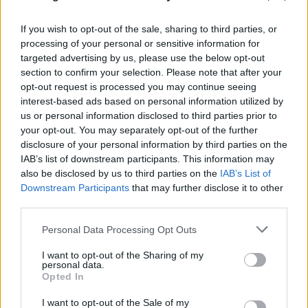
If you wish to opt-out of the sale, sharing to third parties, or
processing of your personal or sensitive information for
targeted advertising by us, please use the below opt-out
section to confirm your selection. Please note that after your
opt-out request is processed you may continue seeing
interest-based ads based on personal information utilized by
us or personal information disclosed to third parties prior to
your opt-out. You may separately opt-out of the further
disclosure of your personal information by third parties on the
IAB’s list of downstream participants. This information may
also be disclosed by us to third parties on the
IAB’s List of
Downstream Participants
that may further disclose it to other
Έγκλημα στην Κυψέλη: Οι... περιπέτειες του
third parties.
26χρονου, ο γάμος, η ξαφνική αλλαγή και η
μοιραία νύχτα
Please note that this website/app uses one or more Google
Personal Data Processing Opt Outs
services and may gather and store information including but
08.08.2026
not limited to your visit or usage behaviour. You may click to
I want to opt-out of the Sharing of my
personal data.
grant or deny consent to Google and its third-party tags to
Opted In
use your data for below specified purposes in below Google
consent section.
I want to opt-out of the Sale of my