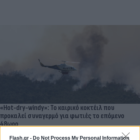
«Hot-dry-windy»: Το καιρικό κοκτέιλ που
προκαλεί συναγερμό για φωτιές το επόμενο
48ωρο
08.08.2026
Flash.gr -
Do Not Process My Personal Information