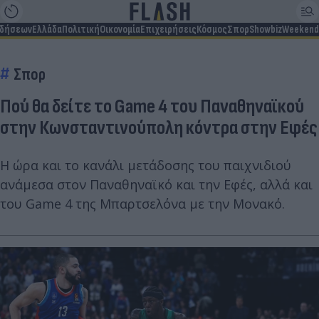
ιδήσεων
Ελλάδα
Πολιτική
Οικονομία
Επιχειρήσεις
Κόσμος
Σπορ
Showbiz
Weekend
Σπορ
Πού θα δείτε το Game 4 του Παναθηναϊκού
στην Κωνσταντινούπολη κόντρα στην Εφές
Η ώρα και το κανάλι μετάδοσης του παιχνιδιού
ανάμεσα στον Παναθηναϊκό και την Εφές, αλλά και
του Game 4 της Μπαρτσελόνα με την Μονακό.