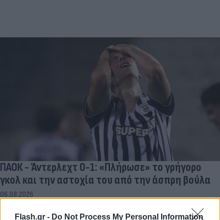
ΠΑΟΚ - Άντερλεχτ 0-1: «Πλήρωσε» το γρήγορο
γκολ και την αστοχία του από την άσπρη βούλα
06.08.2026
Flash.gr -
Do Not Process My Personal Information