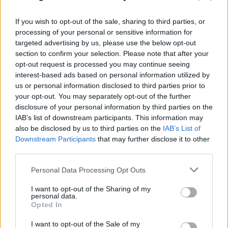
If you wish to opt-out of the sale, sharing to third parties, or
processing of your personal or sensitive information for
targeted advertising by us, please use the below opt-out
section to confirm your selection. Please note that after your
opt-out request is processed you may continue seeing
interest-based ads based on personal information utilized by
us or personal information disclosed to third parties prior to
your opt-out. You may separately opt-out of the further
disclosure of your personal information by third parties on the
IAB’s list of downstream participants. This information may
Κρίση στο κόμμα Καρυστιανού: Δύο ακόμη
also be disclosed by us to third parties on the
IAB’s List of
στελέχη αποχωρούν καταγγέλλοντας κλειστό
Downstream Participants
that may further disclose it to other
third parties.
σύστημα αποφάσεων
Please note that this website/app uses one or more Google
06.08.2026
Personal Data Processing Opt Outs
services and may gather and store information including but
not limited to your visit or usage behaviour. You may click to
I want to opt-out of the Sharing of my
personal data.
grant or deny consent to Google and its third-party tags to
Opted In
use your data for below specified purposes in below Google
consent section.
I want to opt-out of the Sale of my