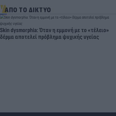
ΑΠΟ ΤΟ ΔΙΚΤΥΟ
Δέκα εκατομμύρια followers δεν κάνουν λάθος- Η
Ντιλέτα Λεότα με μαγιό έγινε ξανά viral (photos)