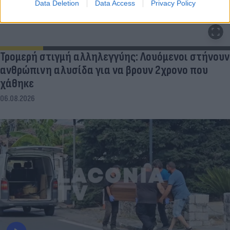
Data Deletion
Data Access
Privacy Policy
Τρομερή στιγμή αλληλεγγύης: Λουόμενοι στήνουν
ανθρώπινη αλυσίδα για να βρουν 2χρονο που
χάθηκε
06.08.2026