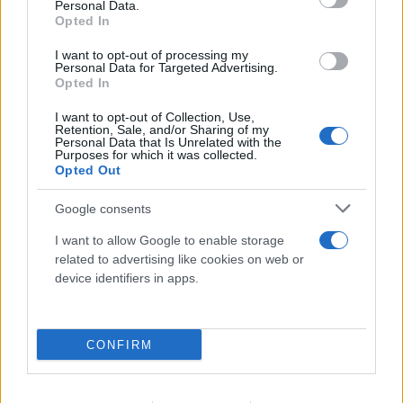
Personal Data.
Opted In
I want to opt-out of processing my
Personal Data for Targeted Advertising.
Opted In
I want to opt-out of Collection, Use,
Retention, Sale, and/or Sharing of my
Personal Data that Is Unrelated with the
Purposes for which it was collected.
Ναύπλιο: Προφυλακιστέοι οι δύο Ινδοί για τη
Opted Out
δολοφονία του ψυχολόγου
Google consents
06.08.2026
I want to allow Google to enable storage
related to advertising like cookies on web or
device identifiers in apps.
CONFIRM